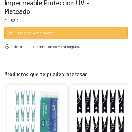
Impermeable Protección UV -
Plateado
Decoración
Accesorios
Mesas
Calefactores
Acolchados y Frazadas
BXZ-21
Accesorios para el hogar
Muebles Infantiles
Fundas
Este artículo está agotado.
Herramientas
Este producto cuenta con
compra segura.
Productos que te pueden interesar