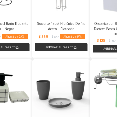
apel Baño Elegante
Soporte Papel Higiénico De Pie
Organizador B
o - Negro
Acero - Plateado
Dientes Pasta 
B
$
559
25
17
9
$
679
$
125
$
169