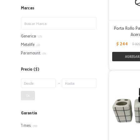
Marcas
Porta Rollo P
Acer
Generica
(7)
$
244
$
32
Metalife
(2)
Paramount
(1)
Precio
($)
OK
Garantía
1 mes
(10)