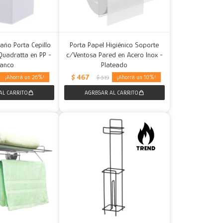
año Porta Cepillo
Porta Papel Higiénico Soporte
Quadratta en PP -
c/Ventosa Pared en Acero Inox -
lanco
Plateado
$
467
26
10
$
519