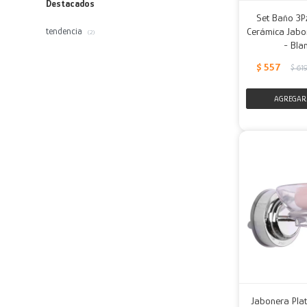
Destacados
Set Baño 3P
Cerámica Jabon
tendencia
(2)
- Bla
$
557
$
61
Jabonera Plat