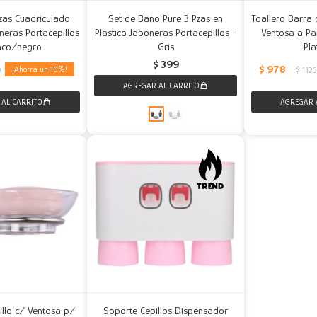
zas Cuadriculado
Set de Baño Pure 3 Pzas en
Toallero Barra 
eras Portacepillos
Plástico Jaboneras Portacepillos -
Ventosa a Pa
nco/negro
Gris
Pl
$
399
$
978
10
9
$
1.12
illo c/ Ventosa p/
Soporte Cepillos Dispensador