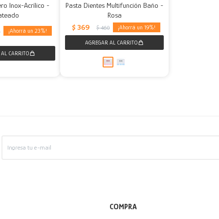
ro Inox-Acrílico -
Pasta Dientes Multifunción Baño -
ateado
Rosa
$
369
19
$
460
23
5
COMPRA