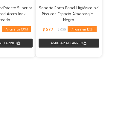
c/Estante Superior
Soporte Porta Papel Higiénico p/
red Acero Inox -
Piso con Espacio Almacenaje -
ateado
Negro
$
577
13
12
5
$
659