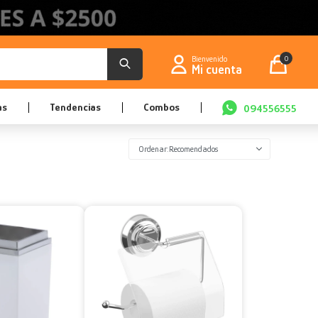
0
as
Tendencias
Combos
094556555
Recomendados