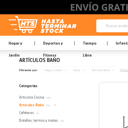
Hogar y
Deportes y
Tiempo
Infanti
Jardín
Fitness
Libre
ARTÍCULOS BAÑO
Quitar
Filtrando por:
Hogar y Jardín
Bazar
Artículos Baño
Categorías
Artículos Cocina
(86)
Artículos Baño
(10)
Cafeteras
(6)
Botellas, termos y mates
(33)