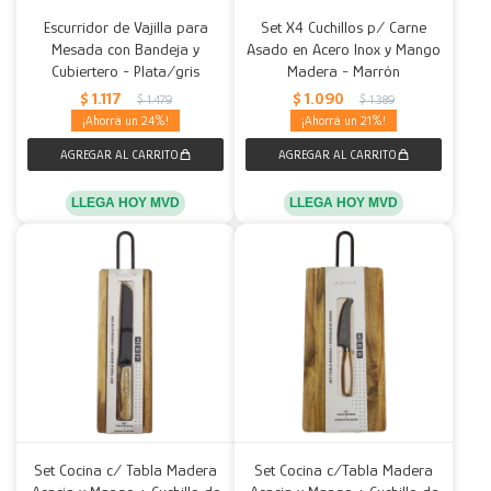
Escurridor de Vajilla para
Set X4 Cuchillos p/ Carne
Mesada con Bandeja y
Asado en Acero Inox y Mango
Cubiertero - Plata/gris
Madera - Marrón
$
1.117
$
1.090
$
1.479
$
1.389
24
21
LLEGA HOY MVD
LLEGA HOY MVD
Set Cocina c/ Tabla Madera
Set Cocina c/Tabla Madera