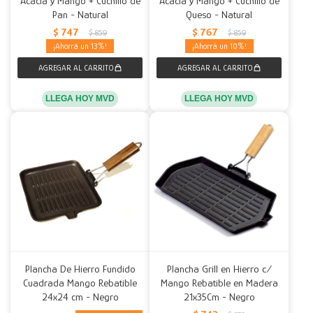
Acacia y Mango + Cuchillo de
Acacia y Mango + Cuchillo de
Pan - Natural
Queso - Natural
$
747
$
767
$
859
$
859
13
10
LLEGA HOY MVD
LLEGA HOY MVD
Plancha De Hierro Fundido
Plancha Grill en Hierro c/
Cuadrada Mango Rebatible
Mango Rebatible en Madera
24x24 cm - Negro
21x35Cm - Negro