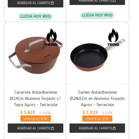
LLEGA HOY MVD
LLEGA HOY MVD
Cacerola Antiadherente
Sartén Antiadherente
Ø24Cm Aluminio Forjado c/
Ø28x5Cm en Aluminio Forjado
Tapa Agros - Terracota
Agros - Terracota
$
3.623
$
2.023
$
4.029
$
2.319
10
12