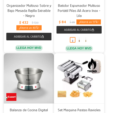
Organizador Multiuso Sobre y
Batidor Espumador Multiuso
Bajo Mesada Rejilla Extraíble
Portátil Pilas AA Acero Inox -
- Negro
Lila
$
84
$
432
15
$
99
$
720
40
LLEGA HOY MVD
LLEGA HOY MVD
Balanza de Cocina Digital
Set Maquina Pastas Ravioles