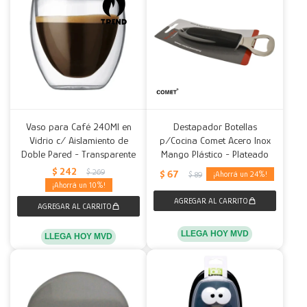
Vaso para Café 240Ml en
Destapador Botellas
Vidrio c/ Aislamiento de
p/Cocina Comet Acero Inox
Doble Pared - Transparente
Mango Plástico - Plateado
$
242
$
269
$
67
24
$
89
10
LLEGA HOY MVD
LLEGA HOY MVD