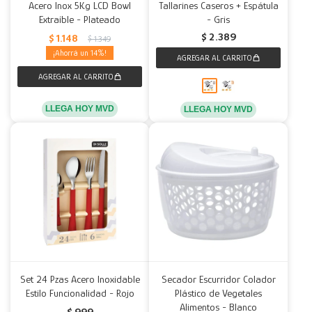
Acero Inox 5Kg LCD Bowl
Tallarines Caseros + Espátula
Extraíble - Plateado
- Gris
$
2.389
$
1.148
$
1.349
14
LLEGA HOY MVD
LLEGA HOY MVD
Set 24 Pzas Acero Inoxidable
Secador Escurridor Colador
Estilo Funcionalidad - Rojo
Plástico de Vegetales
Alimentos - Blanco
$
999