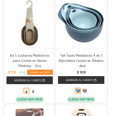
Kit 5 Cucharas Medidoras
Set Tazas Medidoras 4 en 1
para Cocina en Varias
Repostería Cocina en Plástico
Medidas - Gris
- Azul
$
70
$
109
36
$
110
LLEGA HOY MVD
LLEGA HOY MVD