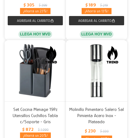
$
305
$
189
$
399
$
219
23
13
LLEGA HOY MVD
LLEGA HOY MVD
Set Cocina Menage 19Pz
Molinillo Pimentero Salero Sal
Utensillos Cuchillos Tabla
Pimienta Acero Inox -
c/Soporte - Gris
Plateado
$
872
$
1.090
$
230
$
330
20