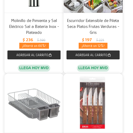
Molinillo de Pimienta y Sal
Escurridor Extensible de Pileta
Eléctrico Sal a Batería Inox -
Seca Platos Frutas Verduras -
Plateado
Gris
$
236
$
197
$
590
$
225
60
12
LLEGA HOY MVD
LLEGA HOY MVD