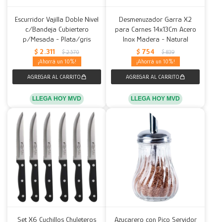
Escurridor Vajilla Doble Nivel
Desmenuzador Garra X2
c/Bandeja Cubiertero
para Carnes 14x13Cm Acero
p/Mesada - Plata/gris
Inox Madera - Natural
$
2.311
$
754
$
2.570
$
839
10
10
LLEGA HOY MVD
LLEGA HOY MVD
Set X6 Cuchillos Chuleteros
Azucarero con Pico Servidor