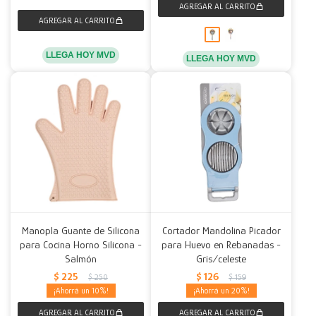
LLEGA HOY MVD
LLEGA HOY MVD
Manopla Guante de Silicona
Cortador Mandolina Picador
para Cocina Horno Silicona -
para Huevo en Rebanadas -
Salmón
Gris/celeste
$
225
$
126
$
250
$
159
10
20