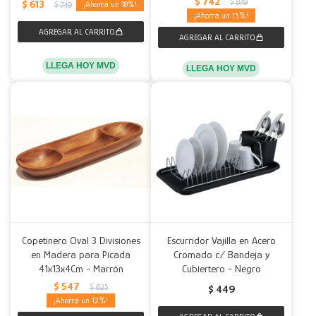
$
742
$
879
$
613
18
$
749
15
LLEGA HOY MVD
LLEGA HOY MVD
Copetinero Oval 3 Divisiones
Escurridor Vajilla en Acero
en Madera para Picada
Cromado c/ Bandeja y
41x13x4Cm - Marrón
Cubiertero - Negro
$
547
$
625
$
449
12