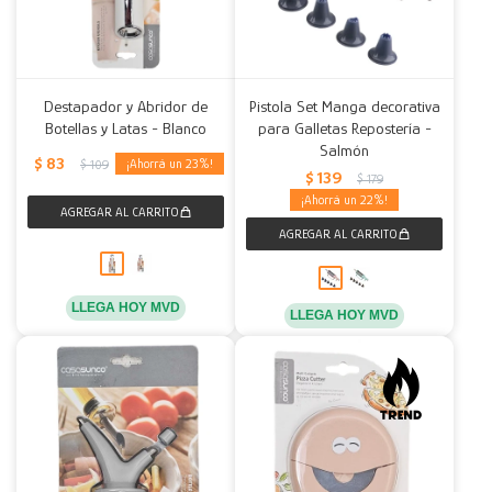
Destapador y Abridor de
Pistola Set Manga decorativa
Botellas y Latas - Blanco
para Galletas Repostería -
Salmón
$
83
23
$
109
$
139
$
179
22
LLEGA HOY MVD
LLEGA HOY MVD