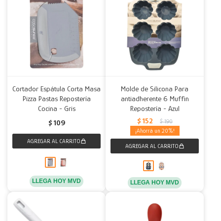
Cortador Espátula Corta Masa
Molde de Silicona Para
Pizza Pastas Repostería
antiadherente 6 Muffin
Cocina - Gris
Repostería - Azul
$
152
$
190
$
109
20
LLEGA HOY MVD
LLEGA HOY MVD