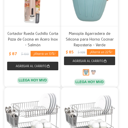
Cortador Rueda Cuchillo Corta
Manopla Agarradera de
Pizza de Cocina en Acero Inox
Silicona para Horno Cocinar
- Salmón
Repostería - Verde
$
85
22
$
109
$
87
13
$
100
LLEGA HOY MVD
LLEGA HOY MVD