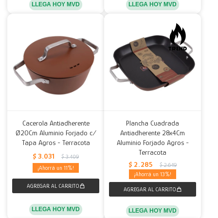
LLEGA HOY MVD
LLEGA HOY MVD
Cacerola Antiadherente
Plancha Cuadrada
Ø20Cm Aluminio Forjado c/
Antiadherente 28x4Cm
Tapa Agros - Terracota
Aluminio Forjado Agros -
Terracota
$
3.031
$
3.409
$
2.285
$
2.649
11
13
LLEGA HOY MVD
LLEGA HOY MVD