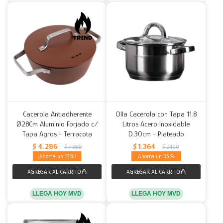
Cacerola Antiadherente
Olla Cacerola con Tapa 11.8
Ø28Cm Aluminio Forjado c/
Litros Acero Inoxidable
Tapa Agros - Terracota
D.30cm - Plateado
$
4.286
$
1.364
$
4.969
$
2.100
13
35
LLEGA HOY MVD
LLEGA HOY MVD