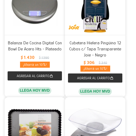
Balanza De Cocina Digital Con
Cubetera Hielera Pingüino 12
Bowl De Acero Hts - Plateado
Cubos c/ Tapa Transparente
Joie - Negro
$
1.430
$
1.590
$
306
$
340
10
10
LLEGA HOY MVD
LLEGA HOY MVD