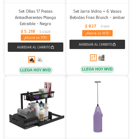
Set Ollas 17 Piezas
Set Jarra Vidrio + 6 Vasos
Decoración
Accesorios
Mesas
Calefactores
Acolchados y Frazadas
Antiadherentes Mango
Bebidas Frias Brunch - ámbar
Extraible - Negro
$
827
$
920
Accesorios para el hogar
Muebles Infantiles
Fundas
$
5.218
$
5.929
10
11
Herramientas
LLEGA HOY MVD
LLEGA HOY MVD