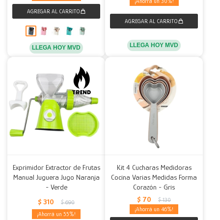
30
LLEGA HOY MVD
LLEGA HOY MVD
Exprimidor Extractor de Frutas
Kit 4 Cucharas Medidoras
Manual Juguera Jugo Naranja
Cocina Varias Medidas Forma
- Verde
Corazón - Gris
$
70
$
130
$
310
$
690
46
55