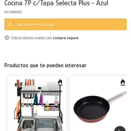
Cocina 7P c/Tapa Selecta Plus - Azul
Decoración
Accesorios
Mesas
Calefactores
Acolchados y Frazadas
606002
Este artículo está agotado.
Accesorios para el hogar
Muebles Infantiles
Fundas
Este producto cuenta con
compra segura.
Herramientas
Productos que te pueden interesar