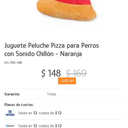
Decoración
Accesorios
Mesas
Calefactores
Acolchados y Frazadas
Accesorios para el hogar
Muebles Infantiles
Fundas
Herramientas
Juguete Peluche Pizza para Perros
con Sonido Chillón - Naranja
590-448
$
148
$
169
12
Garantía
1 mes
Planes de cuotas:
hasta en
12
cuotas de
$ 12
hasta en
12
cuotas de
$ 12