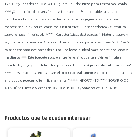
18.30 Hs y Sábados de 10 a 14 Hs.Juguete Peluche Pizza para Perros con Sonido
*** ¡Una porción de diversión para tu mascota! Este adorable juguete de
peluche en forma de pizza es perfecto para perros juguetones que aman
morder, sacudir y acurrucarse con sus juguetes. Su diseño colorido y su textura
suave lo hacen irresistible. *** - Características destacadas: 1. Material suave y
seguro para tu mascota 2. Con sonido en su interior para más diversión 3. Diseño
colorido con toppings bordados 4. Fácil de lavar 5. Ideal para perros pequeños y
medianos *** Este juguete no solo entretiene, sino que también estimula el
instinto de juego y mordida. ¡Una pizza que tu perro sí puede disfrutar sin culpa!
*** - Las imágenes representan el producto real, aunque el color de la imagen y
el producto pueden diferir ligeramente *****IMPORTANTE**** HORARIO DE
ATENCIÓN: Lunes a Viernes de 09.30 a 18.30 Hs y Sábados de 10 a 14 Hs.
Productos que te pueden interesar