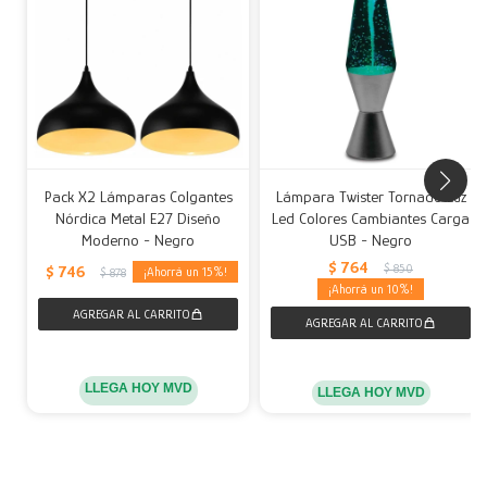
Pack X2 Lámparas Colgantes
Lámpara Twister Tornado Luz
Nórdica Metal E27 Diseño
Led Colores Cambiantes Carga
Moderno - Negro
USB - Negro
$
764
$
850
$
746
15
$
878
10
LLEGA HOY MVD
LLEGA HOY MVD