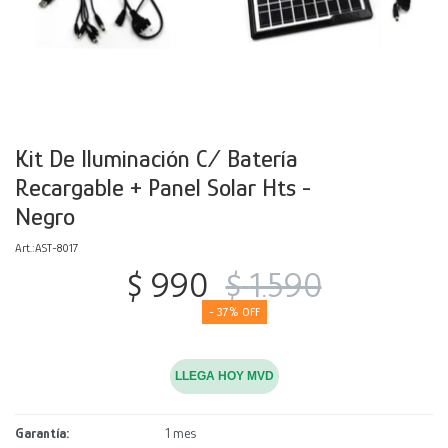
Decoración
Accesorios
Mesas
Calefactores
Acolchados y Frazadas
Accesorios para el hogar
Muebles Infantiles
Fundas
Herramientas
Kit De Iluminación C/ Batería
Recargable + Panel Solar Hts -
Negro
AST-8017
$
990
$
1.590
37
LLEGA HOY MVD
Garantía
1 mes