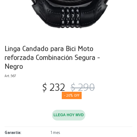
Decoración
Accesorios
Mesas
Calefactores
Acolchados y Frazadas
Accesorios para el hogar
Muebles Infantiles
Fundas
Herramientas
Linga Candado para Bici Moto
reforzada Combinación Segura -
Negro
567
$
232
$
290
20
LLEGA HOY MVD
Garantía
1 mes