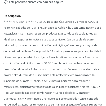
Este producto cuenta con
compra segura.
Descripción
*****IMPORTANTE**** HORARIO DE ATENCIÓN: Lunes a Viernes de 09.30 a
18.30 Hs y Sábados de 10 a 14 Hs.Candado de Cable Kihuu con Combinación para
Motocicleta – 1.2 m Descripción del producto: Este candado de cable Kihuu es
ideal para asegurar tu motocicleta y otros vehículos. Con un cable de acero
reforzado y un sistema de combinación de 4 dígitos, ofrece una gran seguridad
sin necesidad de llaves. Su longitud de 1.2 metros permite asegurar con facilidad
diferentes tipos de vehículos y objetos. Características destacadas: • Sistema de
combinación de 4 dígitos: más de 10,000 combinaciones posibles para una
protección adicional. • Cable de acero resistente: diseñado para soportar cortes y
proveer alta durabilidad. • Recubrimiento protector: evita rayaduras en la
superficie de tu moto. • Longitud de 1.2 metros: perfecto para asegurar
motocicletas, bicicletas y otros objetos de valor. Especificaciones: • Marca: Kihuu •
Tipo: Candado de cable con combinación • Largo del cable: 1.2 metros •
Diámetro: 1,8 cm • Color: Negro ¿Por qué elegir este candado? Con el candado
Kihuu, podrás asegurar tu motocicleta de manera práctica y efectiva. Su sistema