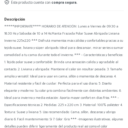
Este producto cuenta con
compra segura.
Descripción
*****IMPORTANTE**** HORARIO DE ATENCIÓN: Lunes a Viernes de 09.30 a
18.30 Hs y Sábados de 10 a 14 Hs.Manta Frazada Polar Suave Abrigada Liviana
Invierno 225x220 *** Disfrutá momentos más cálidos y confortables gracias a su
tejido suave, liviano y súper abrigado. Ideal para descansar, mirar series o sumar
comodidad a tu cama durante todo el invierno. *** - Características y beneficios:
1. Tejido polar suave y confortable: Brinda una sensación cálida y agradable al
contacto. 2. Liviana y abrigada: Mantiene el calor sin resultar pesada. 3. Tamaño
amplio y versátil: Ideal para usar en cama, sillón o momentos de descanso. 4.
Material resistente y fácil de cuidar: Perfecta para el uso diario. 5. Diseño
elegante y moderno: Su color gris combina fácilmente con distintos ambientes. 6.
Ideal para invierno y media estación: Aporta mayor confort en días fríos. *** -
Especificaciones técnicas 2. Medidas: 225 x 220 cm 3. Material: 100% poliéster 4.
Textura: Suave y liviana 5. Uso recomendado: Cama, sillón, descanso y abrigo
diario 6. Fácil mantenimiento: Sí 7. Color: Gris *** -Imágenes ilustrativas, algunos
detalles pueden diferir ligeramente del producto real así como el color