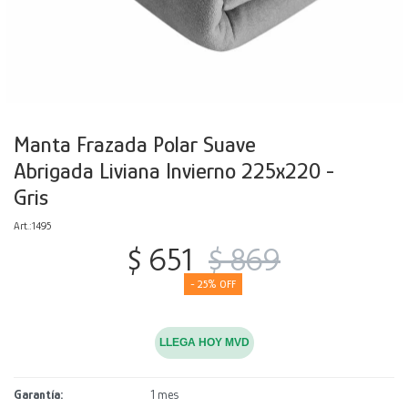
Decoración
Accesorios
Mesas
Calefactores
Acolchados y Frazadas
Accesorios para el hogar
Muebles Infantiles
Fundas
Herramientas
Manta Frazada Polar Suave
Abrigada Liviana Invierno 225x220 -
Gris
1495
$
651
$
869
25
LLEGA HOY MVD
Garantía
1 mes