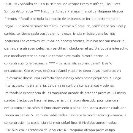
18.30 Hs y Sábados de 10 a 14 Hs.Máquina Atrapa Premios Infantil Con Luces
Sonidos Astronauta *** Máquina Atrapa Premios Infantil La Máquina Atrapa
Premios Infantil trae toda la emoción de los juegos de feria directamente al
hogar. Su diseño tierno en formato unicornio o dinosaurio, combinado con luces y
sonidos, convierte cada partida en una experiencia mágica para los más
pequeños. Con controles intuitivos, palancas y botones, los niños podrán mover la
garra para atrapar peluches y pelotitas incluidos en el set. Un juguete interactivo
que no solo entretiene, sino que también estimula la coordinación, la
concentración y la paciencia. *** - Características principales 1. Diseño
encantador: Colores vivos, estética infantil y detalles decorativos inspirados en
unicornios o dinosaurios. Perfecto para niñas y niños desde pequeños. 2. Juego
interactivo como en la feria: La garra se controla con palancas y botones,
imitando la experiencia de las máquinas arcade de atrapar premios. 3. Luces y
sonidos: Efectos que hacen el juego más dinámico y divertido, potenciando el
entusiasmo de los niños. 4. Funcionamiento a pilas: Ideal para usar en cualquier
rincón sin cables. 5. Estimula habilidades: Favorece la coordinación ojo–mano, la
concentración, la paciencia y la motricidad fina. 6. Medidas aproximadas:
30x16x19 cm 7. Contenido del paquete: A. 1 Máquina atrapa premios tipo