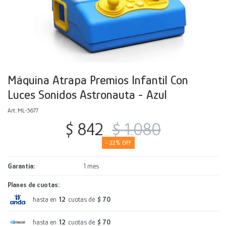
Decoración
Accesorios
Mesas
Calefactores
Acolchados y Frazadas
Accesorios para el hogar
Muebles Infantiles
Fundas
Herramientas
Máquina Atrapa Premios Infantil Con
Luces Sonidos Astronauta - Azul
ML-5677
$
842
$
1.080
22
Garantía
1 mes
Planes de cuotas:
hasta en
12
cuotas de
$ 70
hasta en
12
cuotas de
$ 70