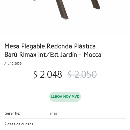
Decoración
Accesorios
Mesas
Calefactores
Acolchados y Frazadas
Accesorios para el hogar
Muebles Infantiles
Fundas
Herramientas
Mesa Plegable Redonda Plástica
Barú Rimax Int/Ext Jardín - Mocca
1012959
$
2.048
$
2.050
LLEGA HOY MVD
Garantía
1 mes
Planes de cuotas: