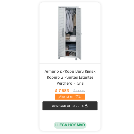
Armario p/Ropa Barú Rimax
Ropero 2 Puertas Estantes
Perchero - Gris
$
7.683
$
14.559
47
LLEGA HOY MVD