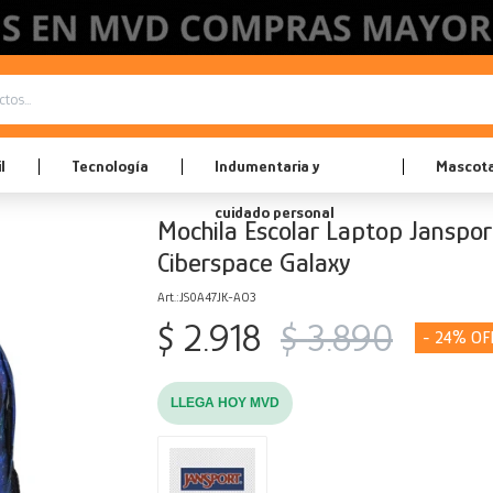
l
Tecnología
Indumentaria y
Mascot
cuidado personal
Mochila Escolar Laptop Janspor
Ciberspace Galaxy
JS0A47JK-AO3
$
2.918
$
3.890
24
LLEGA HOY MVD