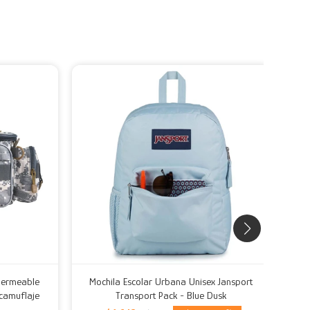
mpermeable
Mochila Escolar Urbana Unisex Jansport
Moch
r/camuflaje
Transport Pack - Blue Dusk