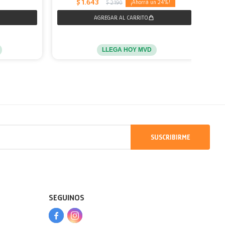
$
1.643
24
$
2.190
LLEGA HOY MVD
SUSCRIBIRME
SEGUINOS


