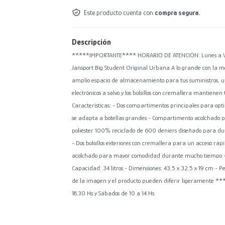
Este producto cuenta con
compra segura.
Descripción
*****IMPORTANTE**** HORARIO DE ATENCIÓN: Lunes a Viern
Jansport Big Student Original Urbana A lo grande con la m
amplio espacio de almacenamiento para tus suministros, un
electrónicos a salvo y los bolsillos con cremallera mantiene
Características: - Dos compartimentos principales para optim
se adapta a botellas grandes - Compartimento acolchado par
poliéster 100% reciclado de 600 deniers diseñado para durar
- Dos bolsillos exteriores con cremallera para un acceso ráp
acolchado para mayor comodidad durante mucho tiempo - Asa
Capacidad: 34 litros - Dimensiones: 43,5 x 32,5 x 19 cm - P
de la imagen y el producto pueden diferir ligeramente
18.30 Hs y Sábados de 10 a 14 Hs.