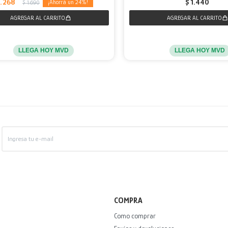
1.268
$
1.440
24
$
1.690
LLEGA HOY MVD
LLEGA HOY MVD
COMPRA
Como comprar