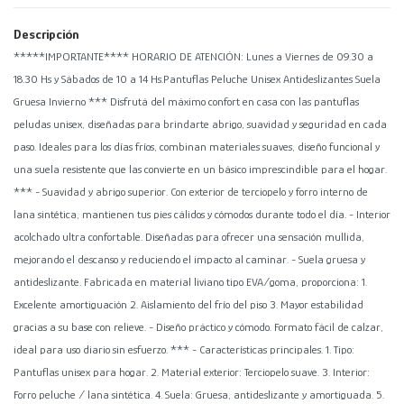
Descripción
*****IMPORTANTE**** HORARIO DE ATENCIÓN: Lunes a Viernes de 09.30 a
18.30 Hs y Sábados de 10 a 14 Hs.Pantuflas Peluche Unisex Antideslizantes Suela
Gruesa Invierno *** Disfrutá del máximo confort en casa con las pantuflas
peludas unisex, diseñadas para brindarte abrigo, suavidad y seguridad en cada
paso. Ideales para los días fríos, combinan materiales suaves, diseño funcional y
una suela resistente que las convierte en un básico imprescindible para el hogar.
*** - Suavidad y abrigo superior. Con exterior de terciopelo y forro interno de
lana sintética, mantienen tus pies cálidos y cómodos durante todo el día. - Interior
acolchado ultra confortable. Diseñadas para ofrecer una sensación mullida,
mejorando el descanso y reduciendo el impacto al caminar. - Suela gruesa y
antideslizante. Fabricada en material liviano tipo EVA/goma, proporciona: 1.
Excelente amortiguación 2. Aislamiento del frío del piso 3. Mayor estabilidad
gracias a su base con relieve. - Diseño práctico y cómodo. Formato fácil de calzar,
ideal para uso diario sin esfuerzo. *** - Características principales. 1. Tipo:
Pantuflas unisex para hogar. 2. Material exterior: Terciopelo suave. 3. Interior:
Forro peluche / lana sintética. 4. Suela: Gruesa, antideslizante y amortiguada. 5.