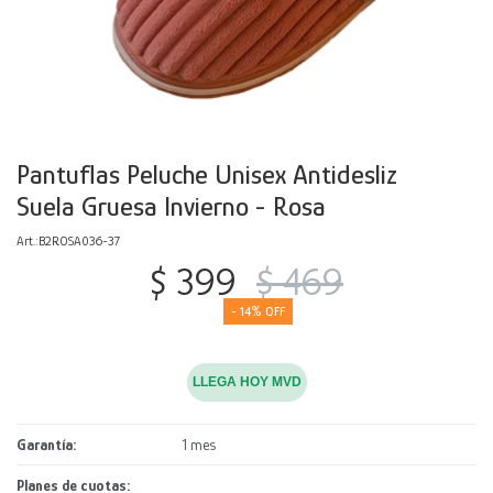
Decoración
Accesorios
Mesas
Calefactores
Acolchados y Frazadas
Accesorios para el hogar
Muebles Infantiles
Fundas
Herramientas
Pantuflas Peluche Unisex Antidesliz
Suela Gruesa Invierno - Rosa
B2ROSA036-37
$
399
$
469
14
LLEGA HOY MVD
Garantía
1 mes
Planes de cuotas: