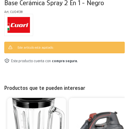
Base Cerámica Spray 2 En 1 - Negro
Decoración
Accesorios
Mesas
Calefactores
Acolchados y Frazadas
CUO4138
Accesorios para el hogar
Muebles Infantiles
Fundas
Herramientas
Este artículo está agotado.
Este producto cuenta con
compra segura.
Productos que te pueden interesar