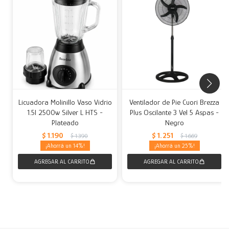
Licuadora Molinillo Vaso Vidrio
Ventilador de Pie Cuori Brezza
1.5l 2500w Silver L HTS -
Plus Oscilante 3 Vel 5 Aspas -
Plateado
Negro
$
1.190
$
1.251
$
1.390
$
1.669
14
25