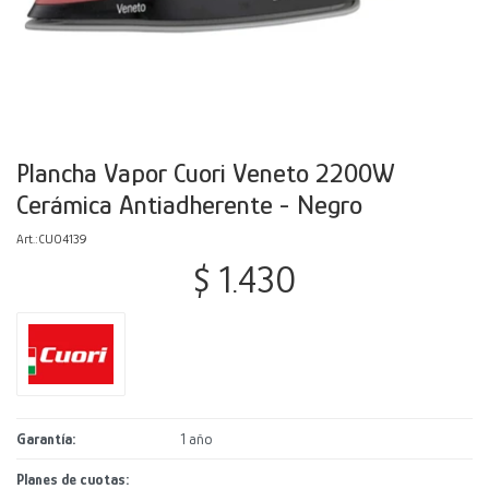
Decoración
Accesorios
Mesas
Calefactores
Acolchados y Frazadas
Accesorios para el hogar
Muebles Infantiles
Fundas
Herramientas
Plancha Vapor Cuori Veneto 2200W
Cerámica Antiadherente - Negro
CUO4139
$
1.430
Garantía
1 año
Planes de cuotas: