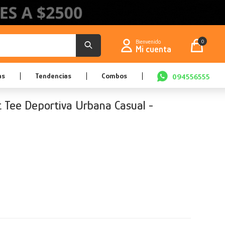
0
as
Tendencias
Combos
094556555
t Tee Deportiva Urbana Casual -