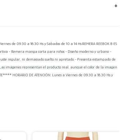
nes de 09.30 a 18.30 Hs y Sábados de 10 a 14 Hs.REMERA REEBOK B ES
ortiva - Remera manga corta para niños - Diseño moderno y urbano -
Ajuste regular, ni demasiado suelto ni apretado - Presenta estampado de
 Las imágenes representan el producto real, aunque el color de la imagen
TE**** HORARIO DE ATENCIÓN: Lunes a Viernes de 09.30 a 18.30 Hs y