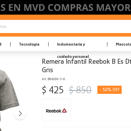
l
Tecnología
Indumentaria y
Mascot
cuidado personal
Remera Infantil Reebok B Es D
Gris
BK4260-5-6
$
425
$
850
50