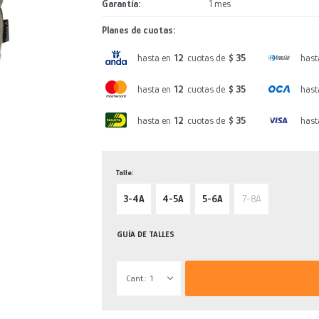
Garantía
1 mes
Planes de cuotas:
hasta en
12
cuotas de
$ 35
hast
hasta en
12
cuotas de
$ 35
hast
hasta en
12
cuotas de
$ 35
hast
Talle:
3-4A
4-5A
5-6A
7-8A
GUÍA DE TALLES
1