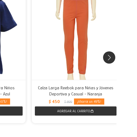
a Niños
Calza Larga Reebok para Niñas y Jóvenes
- Azul
Deportiva y Casual - Naranja
$
450
50
49
$
899