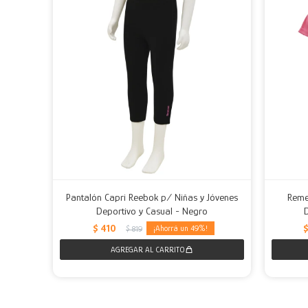
Pantalón Capri Reebok p/ Niñas y Jóvenes
Reme
Deportivo y Casual - Negro
$
410
49
$
819