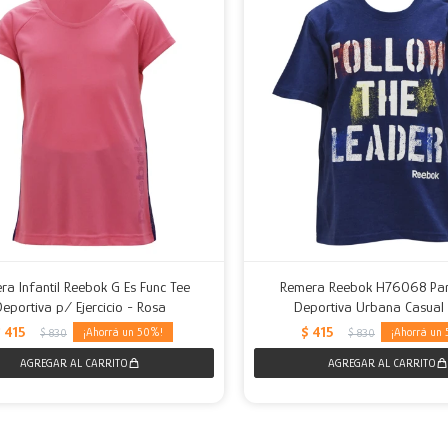
ra Infantil Reebok G Es Func Tee
Remera Reebok H76068 Par
Deportiva p/ Ejercicio - Rosa
Deportiva Urbana Casual 
$
415
$
415
50
$
830
$
830