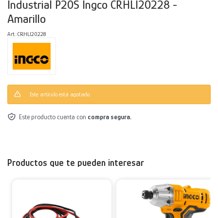
Industrial P20S Ingco CRHLI20228 -
Amarillo
Decoración
Accesorios
Mesas
Calefactores
Acolchados y Frazadas
CRHLI20228
Accesorios para el hogar
Muebles Infantiles
Fundas
Herramientas
Este artículo está agotado.
Este producto cuenta con
compra segura.
Productos que te pueden interesar