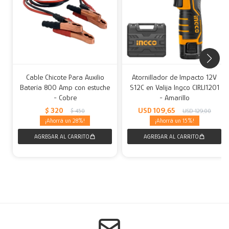
Cable Chicote Para Auxilio
Atornillador de Impacto 12V
Batería 800 Amp con estuche
S12C en Valija Ingco CIRLI1201
- Cobre
- Amarillo
$
320
USD
109,65
$
450
USD
129,00
28
15