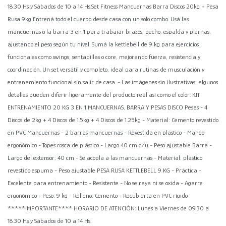
18.30 Hs y Sábados de 10 a 14 Hs.Set Fitness Mancuernas Barra Discos 20kg + Pesa
Rusa 9kg Entrená todo el cuerpo desde casa con un solo combo. Usá las
mancuernas o la barra 3 en 1 para trabajar brazos, pecho, espalda y piernas,
ajustando el peso según tu nivel. Sumá la kettlebell de 9 kg para ejercicios
funcionales como swings, sentadillas o core, mejorando fuerza, resistencia y
coordinación. Un set versátil y completo, ideal para rutinas de musculación y
entrenamiento funcional sin salir de casa. - Las imágenes sin ilustrativas, algunos
detalles pueden diferir ligeramente del producto real así como el color. KIT
ENTRENAMIENTO 20 KG 3 EN 1 MANCUERNAS, BARRA Y PESAS DISCO Pesas - 4
Discos de 2kg + 4 Discos de 1.5kg + 4 Discos de 1.25kg - Material: Cemento revestido
en PVC Mancuernas - 2 barras mancuernas - Revestida en plástico - Mango
ergonómico - Topes rosca de plástico - Largo 40 cm c/u - Peso ajustable Barra -
Largo del extensor: 40 cm - Se acopla a las mancuernas - Material: plástico
revestido espuma - Peso ajustable PESA RUSA KETTLEBELL 9 KG - Práctica -
Excelente para entrenamiento - Resistente - No se raya ni se oxida - Agarre
ergonómico - Peso: 9 kg - Relleno: Cemento - Recubierta en PVC rígido
*****IMPORTANTE**** HORARIO DE ATENCIÓN: Lunes a Viernes de 09.30 a
18.30 Hs y Sábados de 10 a 14 Hs.