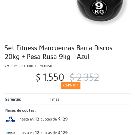
Decoración
Accesorios
Mesas
Calefactores
Acolchados y Frazadas
Accesorios para el hogar
Muebles Infantiles
Fundas
Herramientas
Set Fitness Mancuernas Barra Discos
20kg + Pesa Rusa 9kg - Azul
COMBO SC-80015 + MBKD90
$
1.550
$
2.352
34
Garantía
1 mes
Planes de cuotas:
hasta en
12
cuotas de
$ 129
hasta en
12
cuotas de
$ 129