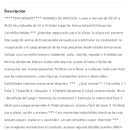
Descripción
*****IMPORTANTE**** HORARIO DE ATENCIÓN: Lunes a Viernes de 09.30 a
18.30 Hs y Sábados de 10 a 14 Hs.Set Juego De Arena Infantil 8 Piezas Con
Carretilla Moldes *** ¡Diversión asegurada para la playa, la plaza o el arenero!
Este juego de arena de 8 piezas está pensado para estimular la creatividad, la
imaginación y el juego sensorial de los más pequeños desde edades tempranas.
Incluye una carretilla liviana y resistente, pala, rastrillo, regador y 4 moldes con
formas aleatorias. Todo en materiales seguros, suaves al tacto y fáciles de
manipular por manos pequeñas. Perfecto para llevar a cualquier lado y permitir
que los niños exploren, creen figuras, transporten arena y desarrollen
habilidades motrices mientras se divierten. *** - ¿Qué incluye? 1. 1 Carretilla 2. 1
Pala 3. 1 Rastrillo 4. 1 Regador 5. 4 Molded aleatorios 6. Edad recomendada: 18+m
- Beneficios del juego 1. Fomenta la creatividad 2. Estimula la motricidad fina 3.
Ideal para juegos sensoriales 4. Material seguro, liviano y fácil de lavar 5. Perfecto
para playa, jardín o arenero *** Creá momentos inolvidables mientras los más
peques juegan, exploran y aprenden. ¡Un set completo y super divertido! *** -
Las imágenes representan el producto, aunque algunos detalles pueden diferir