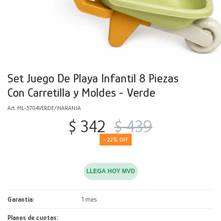
Decoración
Accesorios
Mesas
Calefactores
Acolchados y Frazadas
Accesorios para el hogar
Muebles Infantiles
Fundas
Herramientas
Set Juego De Playa Infantil 8 Piezas
Con Carretilla y Moldes - Verde
ML-5704VERDE/NARANJA
$
342
$
439
22
LLEGA HOY MVD
Garantía
1 mes
Planes de cuotas: