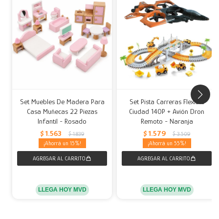
Set Muebles De Madera Para
Set Pista Carreras Flexible
Casa Muñecas 22 Piezas
Ciudad 140P + Avión Dron
Infantil - Rosado
Remoto - Naranja
$
1.563
$
1.579
$
1.839
$
3.509
15
55
LLEGA HOY MVD
LLEGA HOY MVD