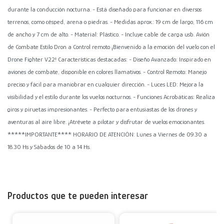
durante la conducción nocturna. - Está diseñado para funcionar en diversos
terrenos, como césped, arena o piedras. - Medidas aprox.: 19 cm de largo, 116 cm
de ancho y 7 cm de alto. - Material: Plástico. - Incluye cable de carga usb. Avión
de Combate Estilo Dron a Control remoto ¡Bienvenido a la emoción del vuelo con el
Drone Fighter V22! Características destacadas: - Diseño Avanzado: Inspirado en
aviones de combate, disponible en colores llamativos. - Control Remoto: Manejo
preciso y fácil para maniobrar en cualquier dirección. - Luces LED: Mejora la
visibilidad y el estilo durante los vuelos nocturnos. - Funciones Acrobáticas: Realiza
giros y piruetas impresionantes. - Perfecto para entusiastas de los drones y
aventuras al aire libre. ¡Atrévete a pilotar y disfrutar de vuelos emocionantes.
*****IMPORTANTE**** HORARIO DE ATENCIÓN: Lunes a Viernes de 09.30 a
18.30 Hs y Sábados de 10 a 14 Hs.
Productos que te pueden interesar