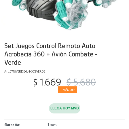
Decoración
Accesorios
Mesas
Calefactores
Acolchados y Frazadas
Accesorios para el hogar
Muebles Infantiles
Fundas
Herramientas
Set Juegos Control Remoto Auto
Acrobacia 360 + Avión Combate -
Verde
7716VERDE+LH-X72VERDE
$
1.669
$
5.680
70
LLEGA HOY MVD
Garantía
1 mes