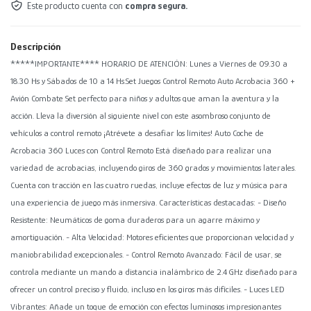
Este producto cuenta con
compra segura.
Descripción
*****IMPORTANTE**** HORARIO DE ATENCIÓN: Lunes a Viernes de 09.30 a
18.30 Hs y Sábados de 10 a 14 Hs.Set Juegos Control Remoto Auto Acrobacia 360 +
Avión Combate Set perfecto para niños y adultos que aman la aventura y la
acción. Lleva la diversión al siguiente nivel con este asombroso conjunto de
vehículos a control remoto ¡Atrévete a desafiar los límites! Auto Coche de
Acrobacia 360 Luces con Control Remoto Está diseñado para realizar una
variedad de acrobacias, incluyendo giros de 360 grados y movimientos laterales.
Cuenta con tracción en las cuatro ruedas, incluye efectos de luz y música para
una experiencia de juego más inmersiva. Características destacadas: - Diseño
Resistente: Neumáticos de goma duraderos para un agarre máximo y
amortiguación. - Alta Velocidad: Motores eficientes que proporcionan velocidad y
maniobrabilidad excepcionales. - Control Remoto Avanzado: Fácil de usar, se
controla mediante un mando a distancia inalámbrico de 2.4 GHz diseñado para
ofrecer un control preciso y fluido, incluso en los giros más difíciles. - Luces LED
Vibrantes: Añade un toque de emoción con efectos luminosos impresionantes