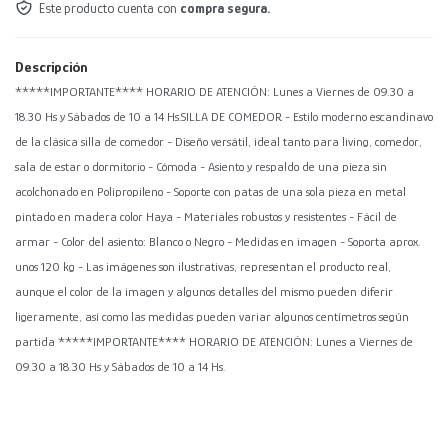
Este producto cuenta con
compra segura.
Descripción
*****IMPORTANTE**** HORARIO DE ATENCIÓN: Lunes a Viernes de 09.30 a
18.30 Hs y Sábados de 10 a 14 Hs.SILLA DE COMEDOR - Estilo moderno escandinavo
de la clásica silla de comedor - Diseño versátil, ideal tanto para living, comedor,
sala de estar o dormitorio - Cómoda - Asiento y respaldo de una pieza sin
acolchonado en Polipropileno - Soporte con patas de una sola pieza en metal
pintado en madera color Haya - Materiales robustos y resistentes - Fácil de
armar - Color del asiento: Blanco o Negro - Medidas en imagen - Soporta aprox.
unos 120 kg - Las imágenes son ilustrativas, representan el producto real,
aunque el color de la imagen y algunos detalles del mismo pueden diferir
ligeramente, así como las medidas pueden variar algunos centímetros según
partida *****IMPORTANTE**** HORARIO DE ATENCIÓN: Lunes a Viernes de
09.30 a 18.30 Hs y Sábados de 10 a 14 Hs.