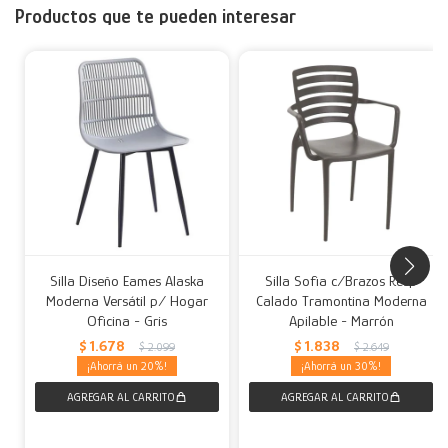
Productos que te pueden interesar
Silla Diseño Eames Alaska
Silla Sofia c/Brazos Resp
Moderna Versátil p/ Hogar
Calado Tramontina Moderna
Oficina - Gris
Apilable - Marrón
$
1.678
$
1.838
$
2.099
$
2.649
20
30