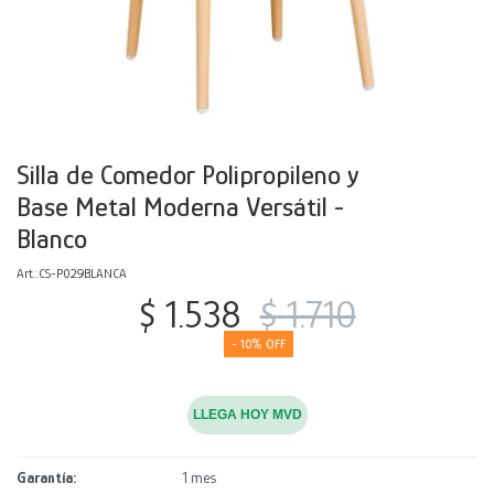
Decoración
Accesorios
Mesas
Calefactores
Acolchados y Frazadas
Accesorios para el hogar
Muebles Infantiles
Fundas
Herramientas
Silla de Comedor Polipropileno y
Base Metal Moderna Versátil -
Blanco
CS-P029BLANCA
$
1.538
$
1.710
10
LLEGA HOY MVD
Garantía
1 mes