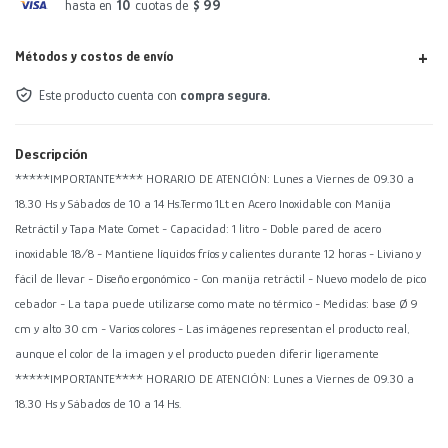
hasta en
10
cuotas de
$ 99
Métodos y costos de envío
Este producto cuenta con
compra segura.
Descripción
*****IMPORTANTE**** HORARIO DE ATENCIÓN: Lunes a Viernes de 09.30 a
18.30 Hs y Sábados de 10 a 14 Hs.Termo 1Lt en Acero Inoxidable con Manija
Retráctil y Tapa Mate Comet - Capacidad: 1 litro - Doble pared de acero
inoxidable 18/8 - Mantiene líquidos fríos y calientes durante 12 horas - Liviano y
fácil de llevar - Diseño ergonómico - Con manija retráctil - Nuevo modelo de pico
cebador - La tapa puede utilizarse como mate no térmico - Medidas: base Ø 9
cm y alto 30 cm - Varios colores - Las imágenes representan el producto real,
aunque el color de la imagen y el producto pueden diferir ligeramente
*****IMPORTANTE**** HORARIO DE ATENCIÓN: Lunes a Viernes de 09.30 a
18.30 Hs y Sábados de 10 a 14 Hs.