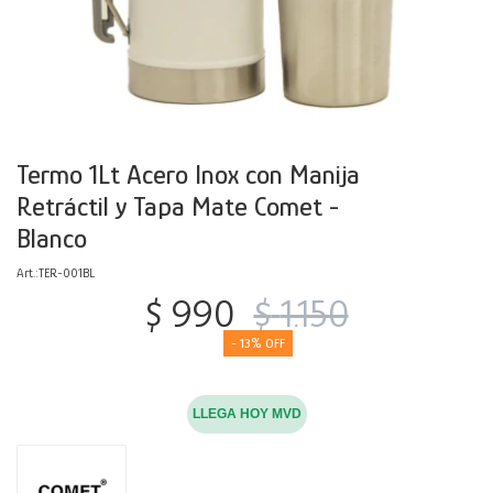
Decoración
Accesorios
Mesas
Calefactores
Acolchados y Frazadas
Accesorios para el hogar
Muebles Infantiles
Fundas
Herramientas
Termo 1Lt Acero Inox con Manija
Retráctil y Tapa Mate Comet -
Blanco
TER-001BL
$
990
$
1.150
13
LLEGA HOY MVD