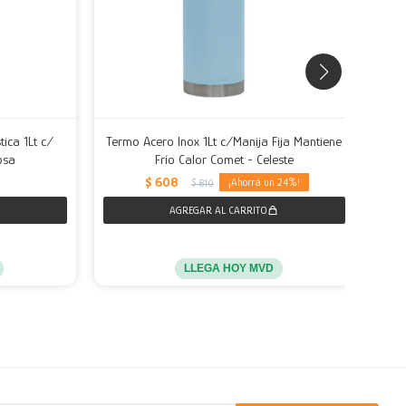
tica 1Lt c/
Termo Acero Inox 1Lt c/Manija Fija Mantiene
Term
osa
Frío Calor Comet - Celeste
$
608
24
$
810
LLEGA HOY MVD