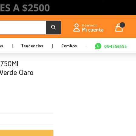
0
as
Tendencias
Combos
094556555
 750Ml
Verde Claro