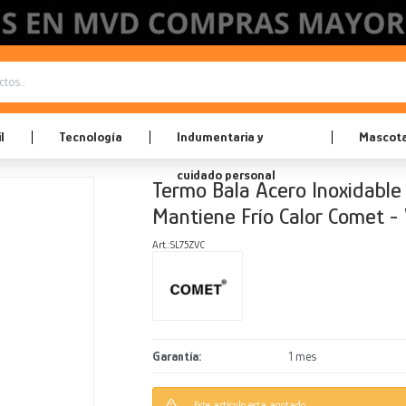
l
Tecnología
Indumentaria y
Mascot
cuidado personal
Termo Bala Acero Inoxidable
Mantiene Frío Calor Comet - 
SL75ZVC
Garantía
1 mes
Este artículo está agotado.