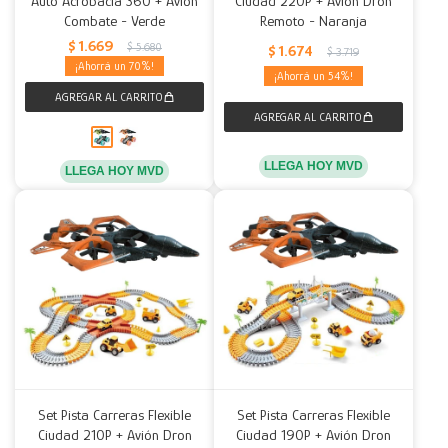
Auto Acrobacia 360 + Avión
Ciudad 220P + Avión Dron
Combate - Verde
Remoto - Naranja
Decoración
Accesorios
Mesas
Calefactores
Acolchados y Frazadas
$
1.669
$
5.680
$
1.674
$
3.719
70
54
Accesorios para el hogar
Muebles Infantiles
Fundas
Herramientas
LLEGA HOY MVD
LLEGA HOY MVD
Set Pista Carreras Flexible
Set Pista Carreras Flexible
Ciudad 210P + Avión Dron
Ciudad 190P + Avión Dron