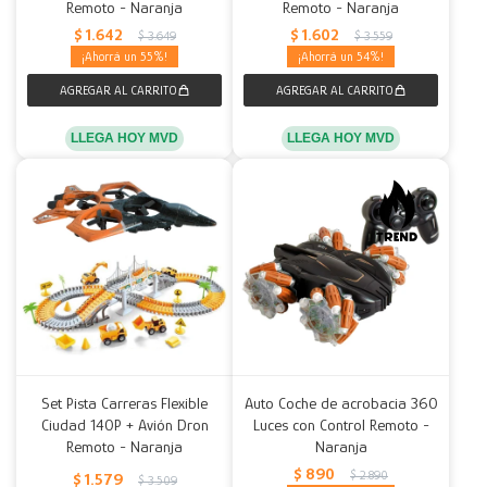
Remoto - Naranja
Remoto - Naranja
$
1.642
$
1.602
$
3.649
$
3.559
55
54
LLEGA HOY MVD
LLEGA HOY MVD
Set Pista Carreras Flexible
Auto Coche de acrobacia 360
Ciudad 140P + Avión Dron
Luces con Control Remoto -
Remoto - Naranja
Naranja
$
890
$
2.890
$
1.579
$
3.509