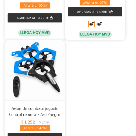
69
55
LLEGA HOY MVD
LLEGA HOY MVD
Avión de combate juguete
Control remoto - Azul/negro
$
1.252
$
2.179
42