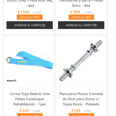
Discos 20kg + Pesa Rusa 9kg
Mancuernas y Barra + Pesas
- Azul
Disco - Azul
Decoración
Accesorios
Mesas
Calefactores
Acolchados y Frazadas
$
1.550
$
990
$
2.352
$
1.380
34
28
Accesorios para el hogar
Muebles Infantiles
Fundas
Herramientas
Correa Yoga Reebok Cinta
Mancuerna Maciza Cromada
Pilates Fisioterapia
de 35cm para Discos c/
Rehabilitación - Cyan
Topes Rosca - Plateado
$
247
$
535
$
599
$
595
58
10