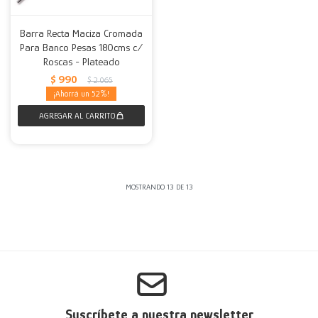
Barra Recta Maciza Cromada
Para Banco Pesas 180cms c/
Roscas - Plateado
$
990
$
2.065
52
MOSTRANDO
13
DE
13
Suscríbete a nuestra newsletter