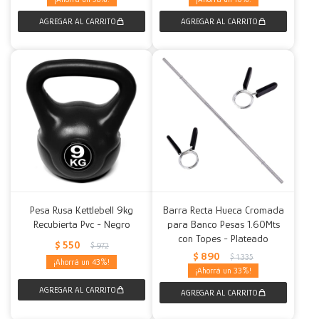
Pesa Rusa Kettlebell 9kg
Barra Recta Hueca Cromada
Recubierta Pvc - Negro
para Banco Pesas 1.60Mts
con Topes - Plateado
$
550
$
972
$
890
$
1.335
43
33