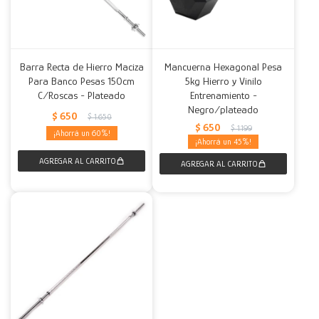
Barra Recta de Hierro Maciza
Mancuerna Hexagonal Pesa
Para Banco Pesas 150cm
5kg Hierro y Vinilo
C/Roscas - Plateado
Entrenamiento -
Negro/plateado
$
650
$
1.650
$
650
$
1.199
60
45