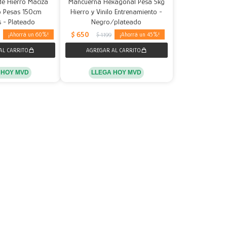
de Hierro Maciza
Mancuerna Hexagonal Pesa 5kg
o Pesas 150cm
Hierro y Vinilo Entrenamiento -
 - Plateado
Negro/plateado
$
650
60
45
$
1.199
 HOY MVD
LLEGA HOY MVD