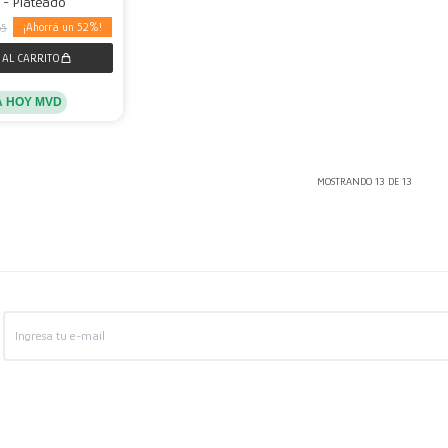
 - Plateado
52
65
A HOY MVD
MOSTRANDO
13
DE
13