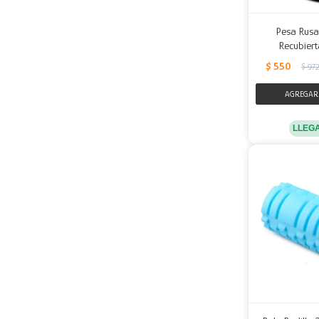
Pesa Rusa 
Recubiert
$
550
$
97
LLEG