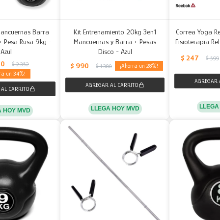
Mancuernas Barra
Kit Entrenamiento 20kg 3en1
Correa Yoga Re
+ Pesa Rusa 9kg -
Mancuernas y Barra + Pesas
Fisioterapia Re
Azul
Disco - Azul
$
247
$
599
50
$
2.352
$
990
28
$
1.380
34
LLEGA
LLEGA HOY MVD
A HOY MVD