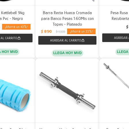
Kettlebell 9kg
Barra Recta Hueca Cromada
Pesa Rusa 
a Pvc - Negro
para Banco Pesas 1.60Mts con
Recubiert
Topes - Plateado
$
43
2
$
890
33
$
1.335
LLEGA
A HOY MVD
LLEGA HOY MVD