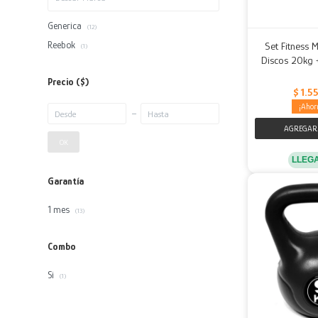
Generica
(12)
Reebok
Set Fitness 
(1)
Discos 20kg 
Precio
($)
$
1.5
OK
LLEG
Garantía
1 mes
(13)
Combo
Si
(1)