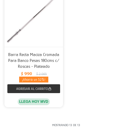
Barra Recta Maciza Cromada
Para Banco Pesas 180cms c/
Roscas - Plateado
$
990
$
2.065
52
LLEGA HOY MVD
MOSTRANDO
13
DE
13