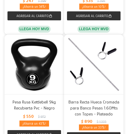
$
247
$
535
$
599
$
595
58
10
LLEGA HOY MVD
LLEGA HOY MVD
Pesa Rusa Kettlebell 9kg
Barra Recta Hueca Cromada
Recubierta Pvc - Negro
para Banco Pesas 1.60Mts
con Topes - Plateado
$
550
$
972
$
890
$
1.335
43
33