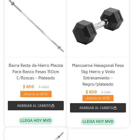
Barra Recta de Hierro Maciza
Mancuerna Hexagonal Pesa
Para Banco Pesas 150cm
5kg Hierro y Vinilo
C/Roscas - Plateado
Entrenamiento -
Negro/plateado
$
650
$
1.650
$
650
$
1.199
60
45
LLEGA HOY MVD
LLEGA HOY MVD