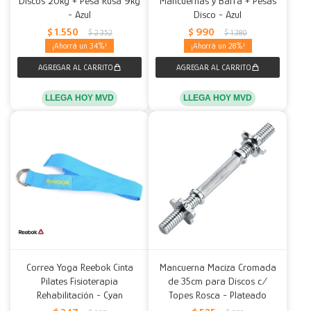
Discos 20kg + Pesa Rusa 9kg
Mancuernas y Barra + Pesas
- Azul
Disco - Azul
Decoración
Accesorios
Mesas
Calefactores
Acolchados y Frazadas
$
1.550
$
990
$
2.352
$
1.380
34
28
Accesorios para el hogar
Muebles Infantiles
Fundas
Herramientas
LLEGA HOY MVD
LLEGA HOY MVD
Correa Yoga Reebok Cinta
Mancuerna Maciza Cromada
Pilates Fisioterapia
de 35cm para Discos c/
Rehabilitación - Cyan
Topes Rosca - Plateado