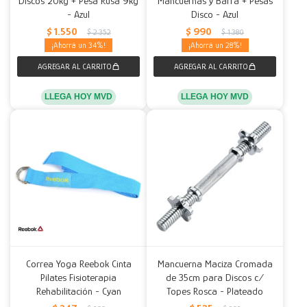
Discos 20kg + Pesa Rusa 9kg
Mancuernas y Barra + Pesas
- Azul
Disco - Azul
Decoración
Accesorios
Mesas
Calefactores
Acolchados y Frazadas
$
1.550
$
990
$
2.352
$
1.380
34
28
Accesorios para el hogar
Muebles Infantiles
Fundas
Herramientas
LLEGA HOY MVD
LLEGA HOY MVD
Correa Yoga Reebok Cinta
Mancuerna Maciza Cromada
Pilates Fisioterapia
de 35cm para Discos c/
Rehabilitación - Cyan
Topes Rosca - Plateado