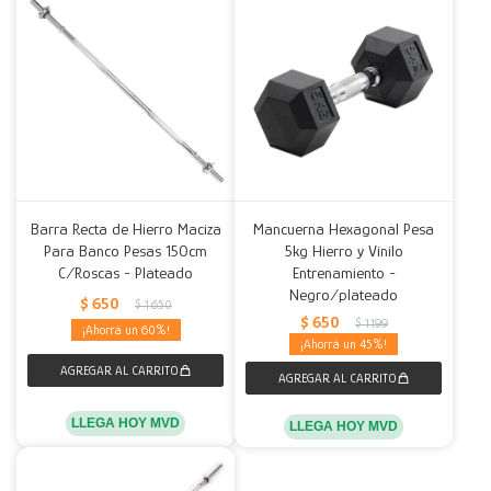
Barra Recta de Hierro Maciza
Mancuerna Hexagonal Pesa
Para Banco Pesas 150cm
5kg Hierro y Vinilo
C/Roscas - Plateado
Entrenamiento -
Negro/plateado
$
650
$
1.650
$
650
$
1.199
60
45
LLEGA HOY MVD
LLEGA HOY MVD