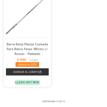
Barra Recta Maciza Cromada
Para Banco Pesas 180cms c/
Roscas - Plateado
$
990
$
2.065
52
LLEGA HOY MVD
MOSTRANDO
13
DE
13