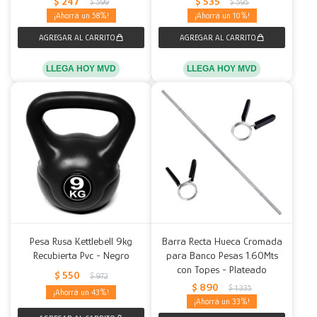
$
247
$
535
$
599
$
595
58
10
LLEGA HOY MVD
LLEGA HOY MVD
Pesa Rusa Kettlebell 9kg
Barra Recta Hueca Cromada
Recubierta Pvc - Negro
para Banco Pesas 1.60Mts
con Topes - Plateado
$
550
$
972
$
890
$
1.335
43
33