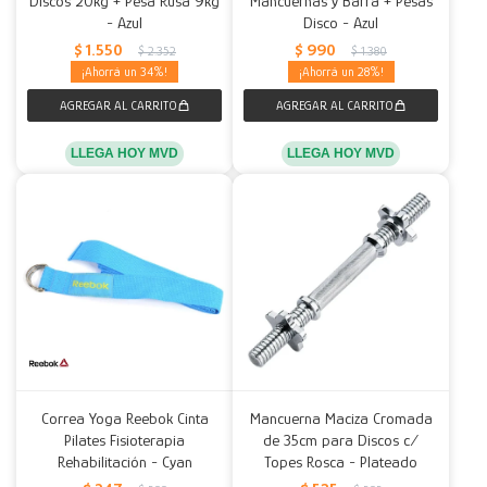
Discos 20kg + Pesa Rusa 9kg
Mancuernas y Barra + Pesas
- Azul
Disco - Azul
Decoración
Accesorios
Mesas
Calefactores
Acolchados y Frazadas
$
1.550
$
990
$
2.352
$
1.380
34
28
Accesorios para el hogar
Muebles Infantiles
Fundas
Herramientas
LLEGA HOY MVD
LLEGA HOY MVD
Correa Yoga Reebok Cinta
Mancuerna Maciza Cromada
Pilates Fisioterapia
de 35cm para Discos c/
Rehabilitación - Cyan
Topes Rosca - Plateado