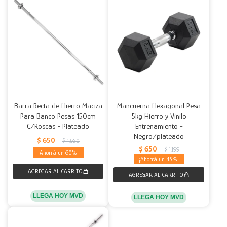
Barra Recta de Hierro Maciza
Mancuerna Hexagonal Pesa
Para Banco Pesas 150cm
5kg Hierro y Vinilo
C/Roscas - Plateado
Entrenamiento -
Negro/plateado
$
650
$
1.650
$
650
$
1.199
60
45
LLEGA HOY MVD
LLEGA HOY MVD