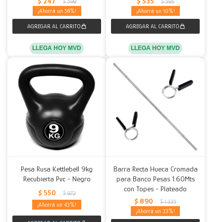
$
247
$
535
$
599
$
595
58
10
LLEGA HOY MVD
LLEGA HOY MVD
Pesa Rusa Kettlebell 9kg
Barra Recta Hueca Cromada
Recubierta Pvc - Negro
para Banco Pesas 1.60Mts
con Topes - Plateado
$
550
$
972
$
890
$
1.335
43
33