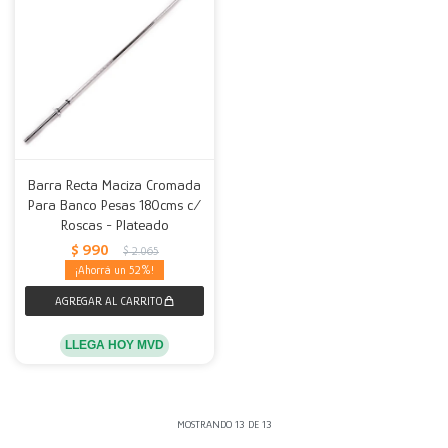
Barra Recta Maciza Cromada
Para Banco Pesas 180cms c/
Roscas - Plateado
$
990
$
2.065
52
LLEGA HOY MVD
MOSTRANDO
13
DE
13