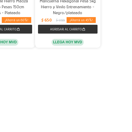
de Hierro Maciza
Mancuerna Hexagonal Pesa 5kg
o Pesas 150cm
Hierro y Vinilo Entrenamiento -
 - Plateado
Negro/plateado
$
650
60
45
$
1.199
 HOY MVD
LLEGA HOY MVD