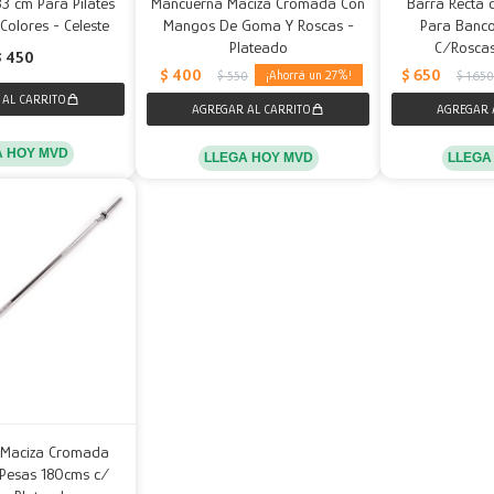
33 cm Para Pilates
Mancuerna Maciza Cromada Con
Barra Recta 
Colores - Celeste
Mangos De Goma Y Roscas -
Para Banc
Plateado
C/Roscas
$
450
$
400
$
650
27
$
550
$
1.650
A HOY MVD
LLEGA HOY MVD
LLEGA
 Maciza Cromada
Pesas 180cms c/