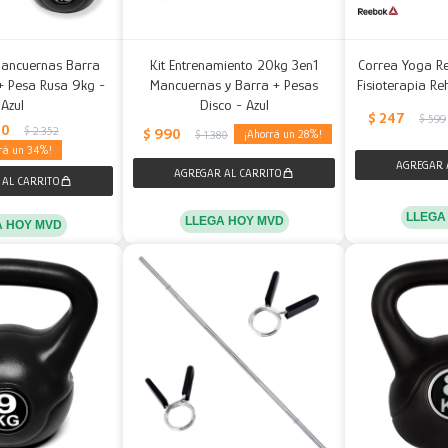
Mancuernas Barra
Kit Entrenamiento 20kg 3en1
Correa Yoga Re
+ Pesa Rusa 9kg -
Mancuernas y Barra + Pesas
Fisioterapia Re
Azul
Disco - Azul
$
247
$
599
50
$
2.352
$
990
28
$
1.380
34
LLEGA
LLEGA HOY MVD
A HOY MVD