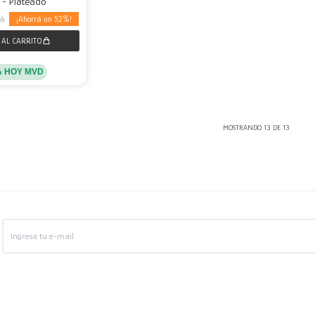
 - Plateado
52
65
A HOY MVD
MOSTRANDO
13
DE
13