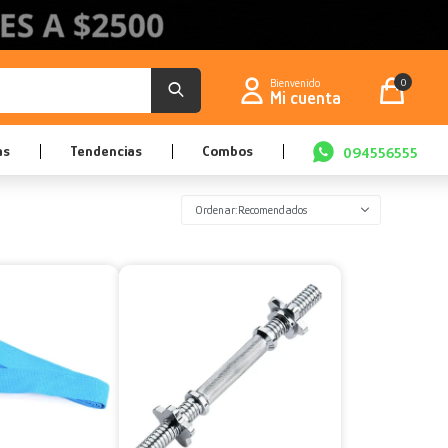
0
as
Tendencias
Combos
094556555
Recomendados