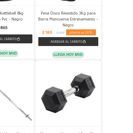
Kettlebell 8kg
Pesa Disco Revestido 3Kg para
a Pvc - Negro
Barra Mancuerna Entrenamiento -
Negro
865
$
180
20
$
225
 HOY MVD
LLEGA HOY MVD