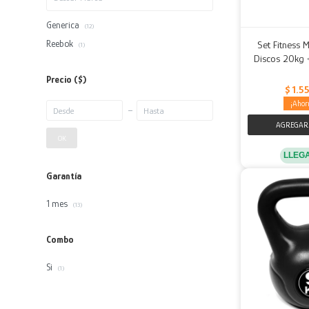
Generica
(12)
Reebok
Set Fitness 
(1)
Discos 20kg 
Precio
($)
$
1.5
OK
LLEG
Garantía
1 mes
(13)
Combo
Si
(1)