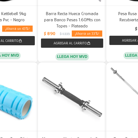
Kettlebell 9kg
Barra Recta Hueca Cromada
Pesa Rusa 
a Pvc - Negro
para Banco Pesas 1.60Mts con
Recubiert
Topes - Plateado
$
43
2
$
890
33
$
1.335
LLEGA
A HOY MVD
LLEGA HOY MVD