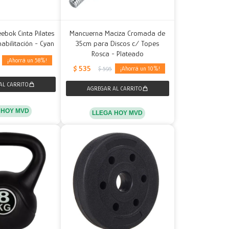
ebok Cinta Pilates
Mancuerna Maciza Cromada de
habilitación - Cyan
35cm para Discos c/ Topes
Rosca - Plateado
58
$
535
10
$
595
 HOY MVD
LLEGA HOY MVD