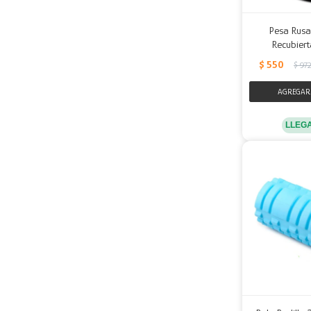
Pesa Rusa 
Recubiert
$
550
$
97
LLEG