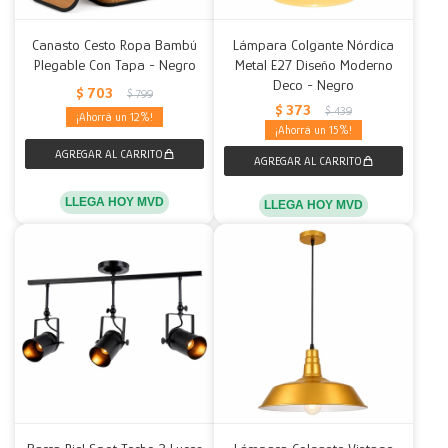
Canasto Cesto Ropa Bambú
Lámpara Colgante Nórdica
Plegable Con Tapa - Negro
Metal E27 Diseño Moderno
Deco - Negro
$
703
$
799
$
373
$
439
12
15
LLEGA HOY MVD
LLEGA HOY MVD