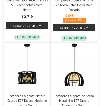
Barra Riel Spot Techo 3 Luces
Lámpara Colgante Vintage
E27 Direccionables Metal -
E27 Acero Retro Decorativa -
Negro
Dorado
$
645
$
759
$
2.719
15
LLEGA HOY MVD
LLEGA HOY MVD
Lámpara Colgante Metal Y
Lámpara Colgante de Techo
Cuerda E27 Diseño Moderno
Metal Hilo E27 Diseño
Deco - Negro
Moderno - Negro