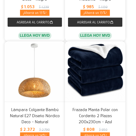
$
1.053
$
985
$
1.239
$
1.159
15
15
LLEGA HOY MVD
LLEGA HOY MVD
Lámpara Colgante Bambú
Frazada Manta Polar con
Natural E27 Diseño Nórdico
Corderito 2 Plazas
Deco - Natural
200x230cm - Azul
$
2.372
$
808
$
2.790
$
950
14
14