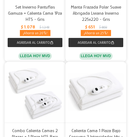
Set Invierno Pantuflas
Manta Frazada Polar Suave
Gamuza + Calienta Cama 1Pza
Abrigada Liviana Invierno
HTS - Gris
225x220 - Gris
$
1.078
$
651
$
1.348
$
869
20
25
LLEGA HOY MVD
LLEGA HOY MVD
Combo Calienta Camas 2
Calienta Cama 1 Plaza Bajo
Plazas + 1 Plaza HTS Bajo
Consumo 3 Intensidades Hts -