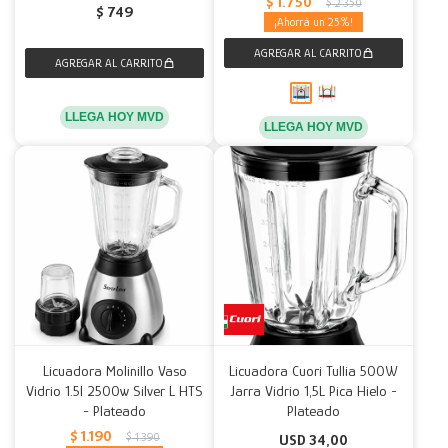
$
1.750
$
2.350
$
749
25
LLEGA HOY MVD
LLEGA HOY MVD
Licuadora Molinillo Vaso
Licuadora Cuori Tullia 500W
Vidrio 1.5l 2500w Silver L HTS
Jarra Vidrio 1,5L Pica Hielo -
- Plateado
Plateado
$
1.190
$
1.390
USD
34,00