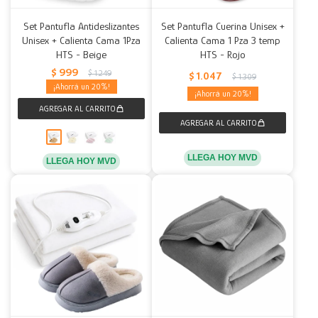
Set Pantufla Antideslizantes
Set Pantufla Cuerina Unisex +
Unisex + Calienta Cama 1Pza
Calienta Cama 1 Pza 3 temp
HTS - Beige
HTS - Rojo
$
999
$
1.249
$
1.047
$
1.309
20
20
LLEGA HOY MVD
LLEGA HOY MVD