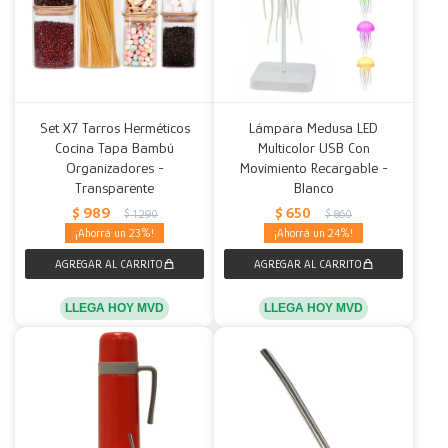
Set X7 Tarros Herméticos
Lámpara Medusa LED
Cocina Tapa Bambú
Multicolor USB Con
Organizadores -
Movimiento Recargable -
Transparente
Blanco
$
989
$
650
$
1.290
$
860
23
24
LLEGA HOY MVD
LLEGA HOY MVD