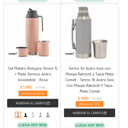
Set Matero Bologna Termo 1L
Termo 1Lt Acero Inox con
+ Mate Térmico Acero
Manija Retráctil y Tapa Mate
Inoxidable - Rosa
Comet - Termo 1lt Acero Inox
Con Manija Retráctil Y Tapa
$
1.192
$
1.490
Mate Comet
20
$
990
$
1.150
13
LLEGA HOY MVD
LLEGA HOY MVD