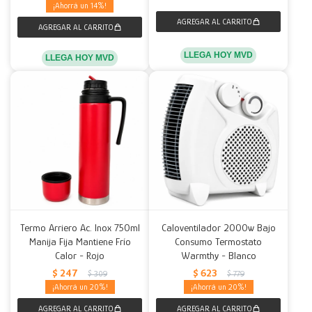
14
LLEGA HOY MVD
LLEGA HOY MVD
Termo Arriero Ac. Inox 750ml
Caloventilador 2000w Bajo
Manija Fija Mantiene Frío
Consumo Termostato
Calor - Rojo
Warmthy - Blanco
$
247
$
623
$
309
$
779
20
20