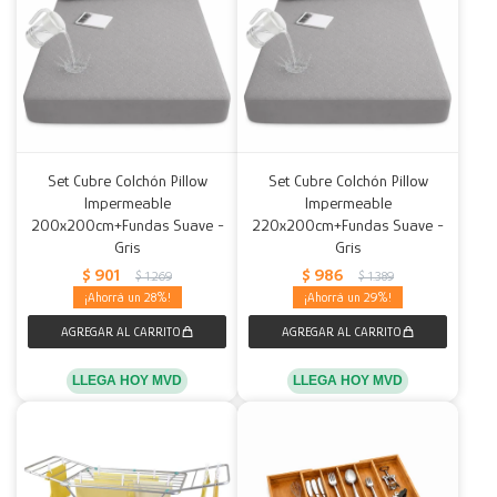
Set Cubre Colchón Pillow
Set Cubre Colchón Pillow
Impermeable
Impermeable
200x200cm+Fundas Suave -
220x200cm+Fundas Suave -
Gris
Gris
$
901
$
986
$
1.269
$
1.389
28
29
LLEGA HOY MVD
LLEGA HOY MVD