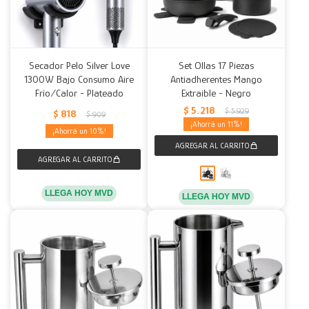
Secador Pelo Silver Love
Set Ollas 17 Piezas
1300W Bajo Consumo Aire
Antiadherentes Mango
Frío/Calor - Plateado
Extraible - Negro
$
5.218
$
5.929
$
818
$
909
11
10
LLEGA HOY MVD
LLEGA HOY MVD