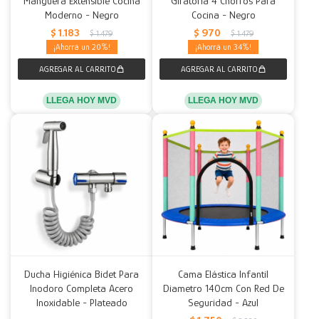
Manguera Extensible Cocina
Giratoria 4 Chorros Para
Moderno - Negro
Cocina - Negro
Decoración
Accesorios
Mesas
Calefactores
Acolchados y Frazadas
$
1.183
$
970
$
1.479
$
1.479
20
34
Accesorios para el hogar
Muebles Infantiles
Fundas
Herramientas
LLEGA HOY MVD
LLEGA HOY MVD
Ducha Higiénica Bidet Para
Cama Elástica Infantil
Inodoro Completa Acero
Diametro 140cm Con Red De
Inoxidable - Plateado
Seguridad - Azul