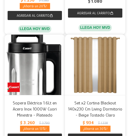
$
1.580
$
1.080
20
LLEGA HOY MVD
LLEGA HOY MVD
Sopera Eléctrica 1.6Lt en
Set x2 Cortina Blackout
Acero Inox 1000W Cuori
140x230 Cm Living Dormitorio
Minestra - Plateado
- Beige Tostado Claro
$
3.260
$
934
$
3.790
$
1.338
13
30