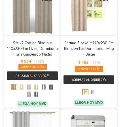
Set x2 Cortina Blackout
Cortina Blackout 140x230 Cm
140x230 Cm Living Dormitorio
Bloquea Luz Dormitorio Living
- Gris Gaspeado Medio
- Beige
$
934
$
1.338
$
462
$
579
30
20
LLEGA HOY MVD
LLEGA HOY MVD