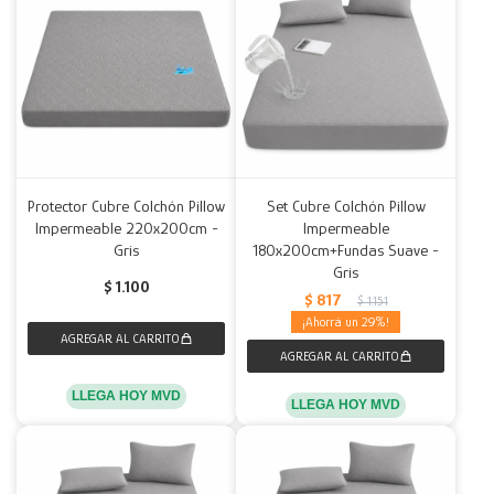
Protector Cubre Colchón Pillow
Set Cubre Colchón Pillow
Impermeable 220x200cm -
Impermeable
Gris
180x200cm+Fundas Suave -
Gris
$
1.100
$
817
$
1.151
29
LLEGA HOY MVD
LLEGA HOY MVD