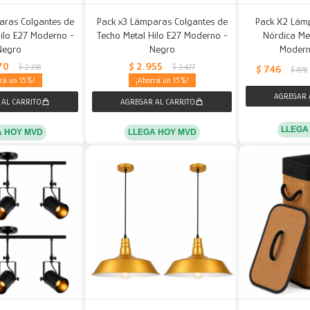
aras Colgantes de
Pack x3 Lámparas Colgantes de
Pack X2 Lám
ilo E27 Moderno -
Techo Metal Hilo E27 Moderno -
Nórdica Me
Negro
Negro
Modern
70
$
2.955
$
2.318
$
3.477
$
746
$
878
15
15
LLEGA
A HOY MVD
LLEGA HOY MVD