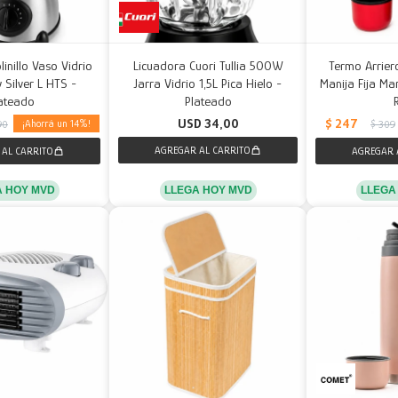
inillo Vaso Vidrio
Licuadora Cuori Tullia 500W
Termo Arrier
 Silver L HTS -
Jarra Vidrio 1,5L Pica Hielo -
Manija Fija Man
ateado
Plateado
$
247
USD
34,00
14
90
$
309
LLEGA HOY MVD
A HOY MVD
LLEGA