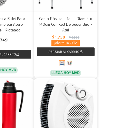
nica Bidet Para
Cama Elástica Infantil Diametro
ompleta Acero
140cm Con Red De Seguridad -
e - Plateado
Azul
$
1.750
$
2.350
749
25
 HOY MVD
LLEGA HOY MVD