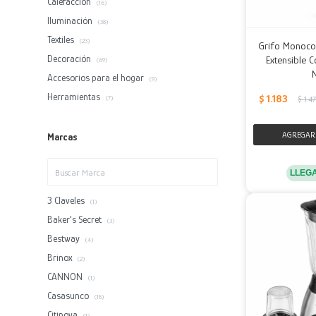
Calefacción
(16)
Iluminación
(38)
Textiles
(23)
Grifo Monoc
Decoración
Extensible 
(69)
Accesorios para el hogar
(9)
Herramientas
$
1.183
$
1.4
(7)
Marcas
LLEG
3 Claveles
(1)
Baker's Secret
(3)
Bestway
(4)
Brinox
(2)
CANNON
(1)
Casasunco
(18)
Citinova