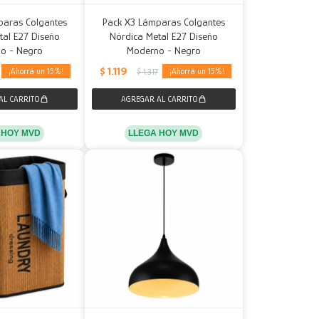
paras Colgantes
Pack X3 Lámparas Colgantes
tal E27 Diseño
Nórdica Metal E27 Diseño
o - Negro
Moderno - Negro
$
1.119
15
15
$
1.317
 HOY MVD
LLEGA HOY MVD