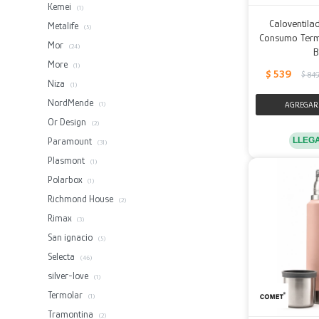
Kemei
(1)
Caloventil
Metalife
(5)
Consumo Term
Mor
(24)
B
More
(1)
$
539
$
84
Niza
(1)
NordMende
(1)
Or Design
(2)
LLEG
Paramount
(31)
Plasmont
(1)
Polarbox
(1)
Richmond House
(2)
Rimax
(3)
San ignacio
(5)
Selecta
(46)
silver-love
(1)
Termolar
(1)
Tramontina
(2)