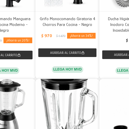
omando Manguera
Grifo Monocomando Giratoria 4
Ducha Higié
Cocina Moderno -
Chorros Para Cocina - Negro
Inodoro C
Negro
Inoxidabl
$
970
34
$
1.479
$
20
79
LLEGA HOY MVD
LLEGA
A HOY MVD