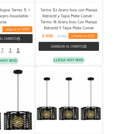
logna Termo 1L +
Termo 1Lt Acero Inox con Manija
cero Inoxidable -
Retráctil y Tapa Mate Comet -
Rosa
Termo 1lt Acero Inox Con Manija
Retráctil Y Tapa Mate Comet
20
0
$
990
13
$
1.150
LLEGA HOY MVD
 HOY MVD