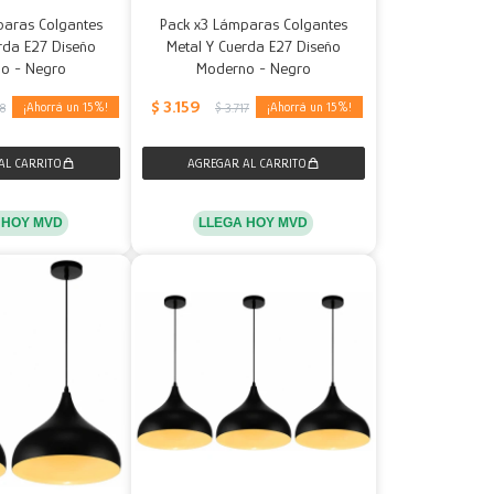
paras Colgantes
Pack x3 Lámparas Colgantes
rda E27 Diseño
Metal Y Cuerda E27 Diseño
o - Negro
Moderno - Negro
$
3.159
15
15
78
$
3.717
 HOY MVD
LLEGA HOY MVD