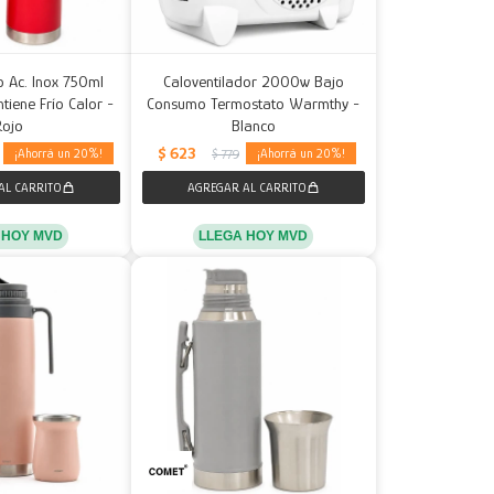
o Ac. Inox 750ml
Caloventilador 2000w Bajo
tiene Frío Calor -
Consumo Termostato Warmthy -
Rojo
Blanco
$
623
20
20
$
779
 HOY MVD
LLEGA HOY MVD