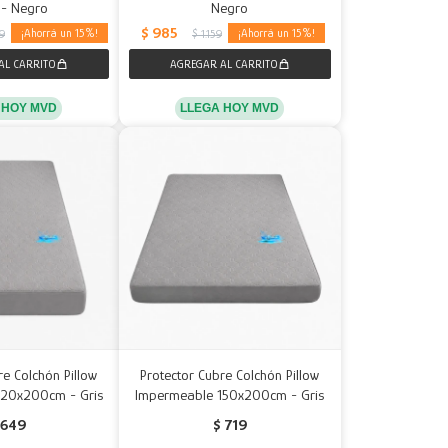
 - Negro
Negro
$
985
15
15
39
$
1.159
 HOY MVD
LLEGA HOY MVD
re Colchón Pillow
Protector Cubre Colchón Pillow
120x200cm - Gris
Impermeable 150x200cm - Gris
649
$
719