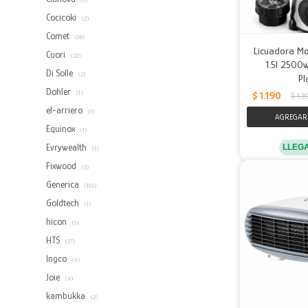
(1)
Cocicoki
(2)
Comet
(18)
Licuadora Mol
Cuori
(22)
1.5l 2500w
Di Solle
(2)
Pl
Dohler
$
1.190
(1)
$
1.3
el-arriero
(1)
Equinox
(1)
Evrywealth
LLEG
(1)
Fixwood
(5)
Generica
(185)
Goldtech
(1)
hicon
(1)
HTS
(27)
Ingco
(6)
Joie
(4)
kambukka
(2)