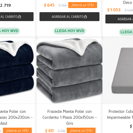
Deco
$
645
2.719
15
$
759
$
1.053
$
1.2
A HOY MVD
LLEGA HOY MVD
LLEGA
anta Polar con
Frazada Manta Polar con
Protector Cub
lazas 200x230cm -
Corderito 1 Plaza 200x150cm -
Impermeable 
Azul
Gris
$
$
611
14
15
0
$
719