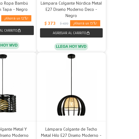
sto Ropa Bambú
Lámpara Colgante Nórdica Metal
n Tapa - Negro
E27 Diseño Moderno Deco -
Negro
12
$
373
15
$
439
 HOY MVD
LLEGA HOY MVD
lgante Metal Y
Lámpara Colgante de Techo
Diseño Moderno
Metal Hilo E27 Diseño Moderno -