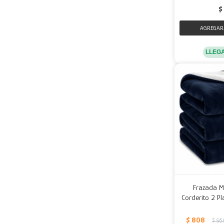
$
LLEG
Frazada M
Corderito 2 P
$
808
$
95