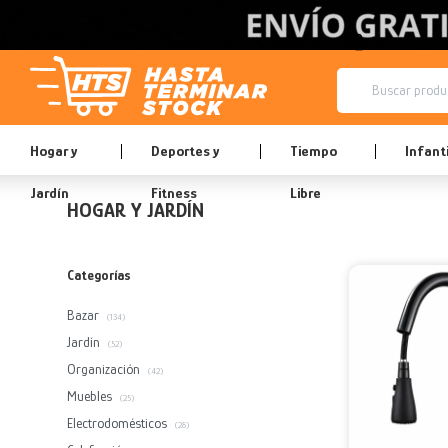
Hogar y
Deportes y
Tiempo
Infanti
Jardín
Fitness
Libre
HOGAR Y JARDÍN
Categorías
Bazar
(134)
Jardín
(52)
Organización
(42)
Muebles
(25)
Electrodomésticos
(28)