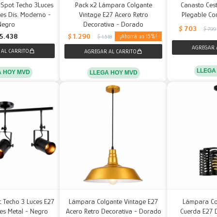
 Spot Techo 3Luces
Pack x2 Lámpara Colgante
Canasto Ce
es Dis. Moderno -
Vintage E27 Acero Retro
Plegable Co
Negro
Decorativa - Dorado
$
703
$
799
$
1.290
5.438
15
$
1.518
LLEGA
A HOY MVD
LLEGA HOY MVD
t Techo 3 Luces E27
Lámpara Colgante Vintage E27
Lámpara Co
es Metal - Negro
Acero Retro Decorativa - Dorado
Cuerda E27 