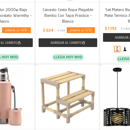
ador 2000w Bajo
Canasto Cesto Ropa Plegable
Set Matero Bo
ostato Warmthy -
Bambú Con Tapa Practica -
Mate Térmico A
lanco
Blanco
$
1.192
$
1.49
$
634
36
13
9
$
729
A HOY MVD
LLEGA HOY MVD
LLEGA