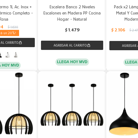
ermo 1L Ac. Inox +
Escalera Banco 2 Niveles
Pack x2 Lám
érmico Completo -
Escalones en Madera PP Cocina
Metal Y Cue
Rosa
Hogar - Natural
Modern
04
$
1.630
$
2.106
$
1.479
$
2.4
20
LLEGA HOY MVD
LLEGA
A HOY MVD