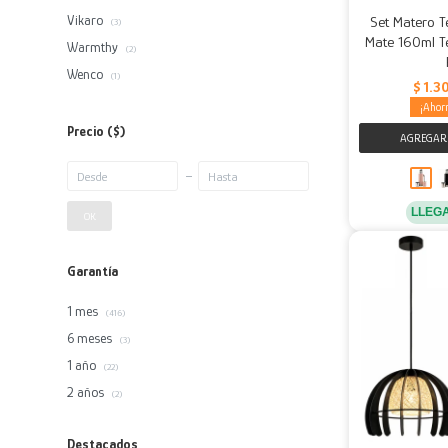
Vikaro
Set Matero T
(3)
Mate 160ml T
Warmthy
(2)
Wenco
(1)
$
1.3
Precio
($)
LLEG
OK
Garantía
1 mes
(416)
6 meses
(3)
1 año
(22)
2 años
(2)
Destacados