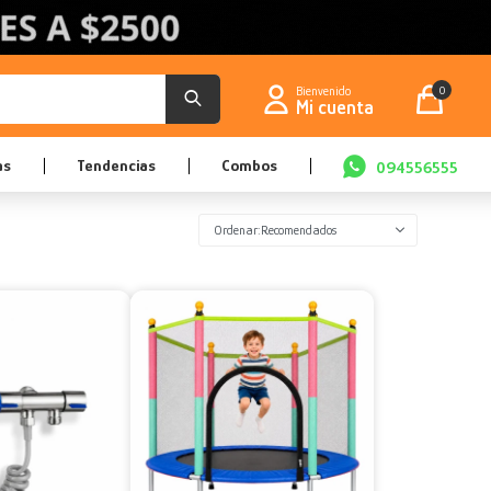
0
as
Tendencias
Combos
094556555
Recomendados