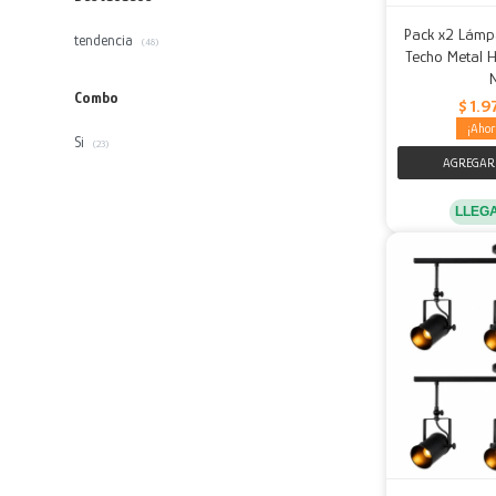
Pack x2 Lámp
tendencia
(48)
Techo Metal H
Combo
$
1.9
Si
(23)
LLEG