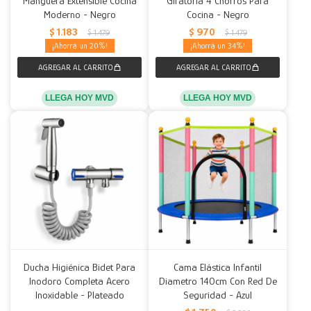
Manguera Extensible Cocina
Giratoria 4 Chorros Para
Moderno - Negro
Cocina - Negro
Decoración
Accesorios
Mesas
Calefactores
Acolchados y Frazadas
$
1.183
$
970
$
1.479
$
1.479
20
34
Accesorios para el hogar
Muebles Infantiles
Fundas
Herramientas
LLEGA HOY MVD
LLEGA HOY MVD
Ducha Higiénica Bidet Para
Cama Elástica Infantil
Inodoro Completa Acero
Diametro 140cm Con Red De
Inoxidable - Plateado
Seguridad - Azul