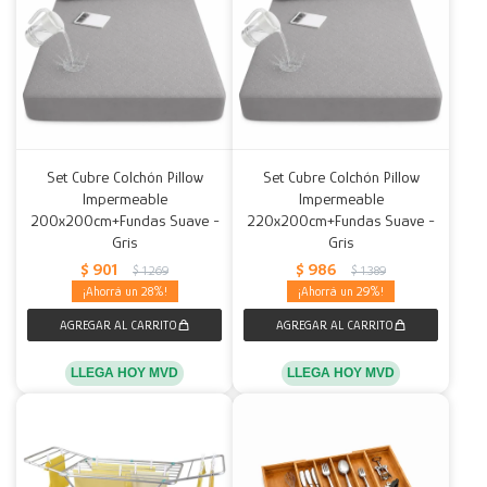
Set Cubre Colchón Pillow
Set Cubre Colchón Pillow
Impermeable
Impermeable
200x200cm+Fundas Suave -
220x200cm+Fundas Suave -
Gris
Gris
$
901
$
986
$
1.269
$
1.389
28
29
LLEGA HOY MVD
LLEGA HOY MVD