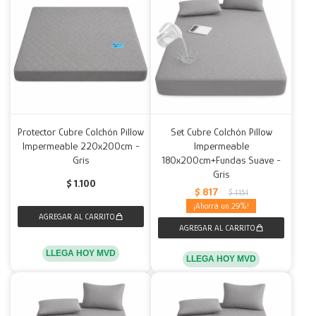
Protector Cubre Colchón Pillow
Set Cubre Colchón Pillow
Impermeable 220x200cm -
Impermeable
Gris
180x200cm+Fundas Suave -
Gris
$
1.100
$
817
$
1.151
29
LLEGA HOY MVD
LLEGA HOY MVD