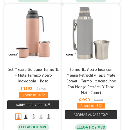
Set Matero Bologna Termo 1L
Termo 1Lt Acero Inox con
+ Mate Térmico Acero
Manija Retráctil y Tapa Mate
Inoxidable - Rosa
Comet - Termo 1lt Acero Inox
Con Manija Retráctil Y Tapa
$
1.192
$
1.490
Mate Comet
20
$
990
$
1.150
13
LLEGA HOY MVD
LLEGA HOY MVD