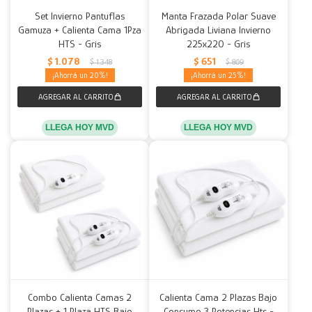
Set Invierno Pantuflas
Manta Frazada Polar Suave
Gamuza + Calienta Cama 1Pza
Abrigada Liviana Invierno
HTS - Gris
225x220 - Gris
$
1.078
$
651
$
1.348
$
869
20
25
LLEGA HOY MVD
LLEGA HOY MVD
Combo Calienta Camas 2
Calienta Cama 2 Plazas Bajo
Plazas + 1 Plaza HTS Bajo
Consumo 3 Potencias Hts -