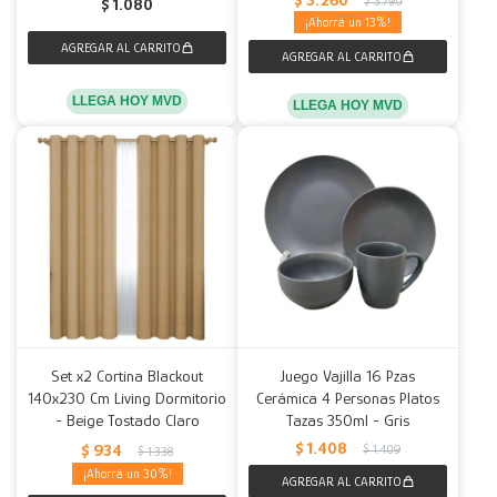
$
3.790
$
1.080
13
LLEGA HOY MVD
LLEGA HOY MVD
Set x2 Cortina Blackout
Juego Vajilla 16 Pzas
140x230 Cm Living Dormitorio
Cerámica 4 Personas Platos
- Beige Tostado Claro
Tazas 350ml - Gris
$
1.408
$
934
$
1.409
$
1.338
30