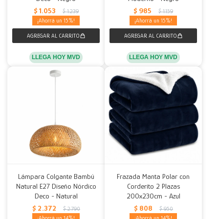
$
1.053
$
985
$
1.239
$
1.159
15
15
LLEGA HOY MVD
LLEGA HOY MVD
Lámpara Colgante Bambú
Frazada Manta Polar con
Natural E27 Diseño Nórdico
Corderito 2 Plazas
Deco - Natural
200x230cm - Azul
$
2.372
$
808
$
2.790
$
950
14
14