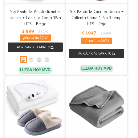
Set Pantufla Antideslizantes
Set Pantufla Cuerina Unisex +
Unisex + Calienta Cama 1Pza
Calienta Cama 1 Pza 3 temp
HTS - Beige
HTS - Rojo
$
999
$
1.249
$
1.047
$
1.309
20
20
LLEGA HOY MVD
LLEGA HOY MVD