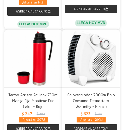
14
LLEGA HOY MVD
LLEGA HOY MVD
Termo Arriero Ac. Inox 750ml
Caloventilador 2000w Bajo
Manija Fija Mantiene Frío
Consumo Termostato
Calor - Rojo
Warmthy - Blanco
$
247
$
623
$
309
$
779
20
20