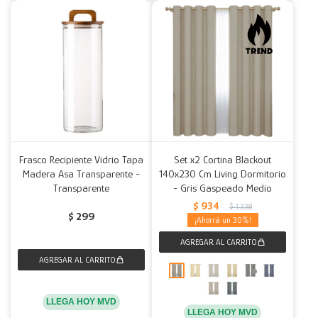
Frasco Recipiente Vidrio Tapa
Set x2 Cortina Blackout
Madera Asa Transparente -
140x230 Cm Living Dormitorio
Transparente
- Gris Gaspeado Medio
$
934
$
1.338
$
299
30
LLEGA HOY MVD
LLEGA HOY MVD