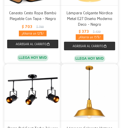
Canasto Cesto Ropa Bambú
Lámpara Colgante Nórdica
Plegable Con Tapa - Negro
Metal E27 Diseño Moderno
Deco - Negro
$
703
$
799
$
373
$
439
12
15
LLEGA HOY MVD
LLEGA HOY MVD