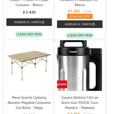
Consumo - Blanco
Blanco
$
1.250
$
1.580
$
2.420
20
LLEGA HOY MVD
LLEGA HOY MVD
Mesa Grande Camping
Sopera Eléctrica 1.6Lt en
Aluminio Plegable Compacta
Acero Inox 1000W Cuori
Con Bolso - Beige
Minestra - Plateado
$
3.260