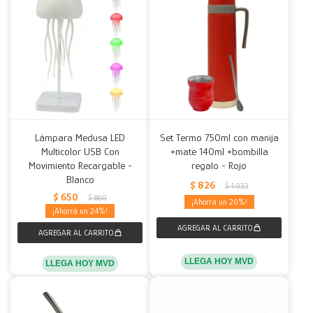
Lámpara Medusa LED
Set Termo 750ml con manija
Multicolor USB Con
+mate 140ml +bombilla
Movimiento Recargable -
regalo - Rojo
Blanco
$
826
$
1.033
$
650
$
860
20
24
LLEGA HOY MVD
LLEGA HOY MVD