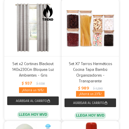
Set x2 Cortinas Blackout
Set X7 Tarros Herméticos
140x230Cm Bloquea Luz
Cocina Tapa Bambú
Ambientes - Gris
Organizadores -
Transparente
$
937
$
1.158
$
989
$
1.290
19
23
LLEGA HOY MVD
LLEGA HOY MVD