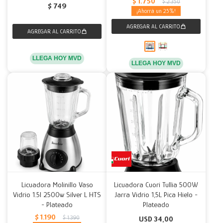
$
1.750
$
2.350
$
749
25
LLEGA HOY MVD
LLEGA HOY MVD
Licuadora Molinillo Vaso
Licuadora Cuori Tullia 500W
Vidrio 1.5l 2500w Silver L HTS
Jarra Vidrio 1,5L Pica Hielo -
- Plateado
Plateado
$
1.190
$
1.390
USD
34,00