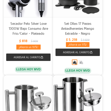
Secador Pelo Silver Love
Set Ollas 17 Piezas
1300W Bajo Consumo Aire
Antiadherentes Mango
Frío/Calor - Plateado
Extraible - Negro
$
5.218
$
5.929
$
818
$
909
11
10
LLEGA HOY MVD
LLEGA HOY MVD