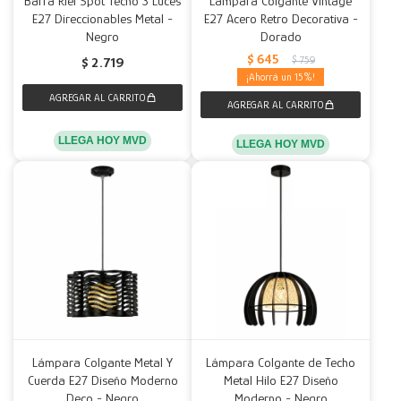
Barra Riel Spot Techo 3 Luces
Lámpara Colgante Vintage
E27 Direccionables Metal -
E27 Acero Retro Decorativa -
Negro
Dorado
$
645
$
759
$
2.719
15
LLEGA HOY MVD
LLEGA HOY MVD
Lámpara Colgante Metal Y
Lámpara Colgante de Techo
Cuerda E27 Diseño Moderno
Metal Hilo E27 Diseño
Deco - Negro
Moderno - Negro