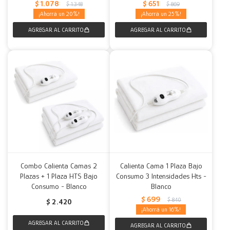
$
1.078
$
651
$
1.348
$
869
20
25
Combo Calienta Camas 2
Calienta Cama 1 Plaza Bajo
Plazas + 1 Plaza HTS Bajo
Consumo 3 Intensidades Hts -
Consumo - Blanco
Blanco
$
699
$
840
$
2.420
16