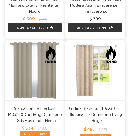
Manivela Exterior Resistente -
Madera Asa Transparente -
Negro
Transparente
$
909
$
299
$
910
Set x2 Cortina Blackout
Cortina Blackout 140x230 Cm
140x230 Cm Living Dormitorio
Bloquea Luz Dormitorio Living
- Gris Gaspeado Medio
- Beige
$
934
$
1.338
$
462
$
579
30