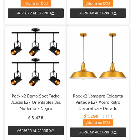
15
15
Pack x2 Barra Spot Techo
Pack x2 Lámpara Colgante
3Luces E27 Orientables Dis.
Vintage E27 Acero Retro
Moderno - Negro
Decorativa - Dorado
$
1.290
$
1.518
$
5.438
15