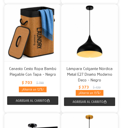
Canasto Cesto Ropa Bambú
Lámpara Colgante Nórdica
Plegable Con Tapa - Negro
Metal E27 Diseño Moderno
Deco - Negro
$
703
$
799
$
373
$
439
12
15