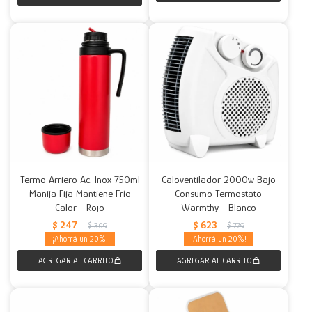
Termo Arriero Ac. Inox 750ml
Caloventilador 2000w Bajo
Manija Fija Mantiene Frío
Consumo Termostato
Calor - Rojo
Warmthy - Blanco
$
247
$
623
$
309
$
779
20
20