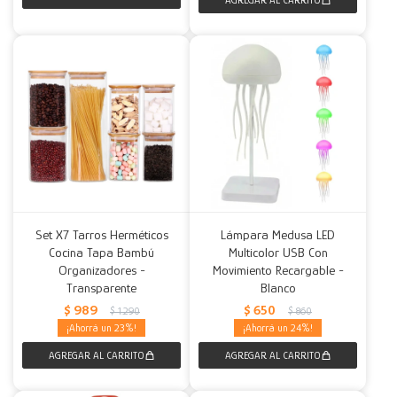
Set X7 Tarros Herméticos
Lámpara Medusa LED
Cocina Tapa Bambú
Multicolor USB Con
Organizadores -
Movimiento Recargable -
Transparente
Blanco
$
989
$
650
$
1.290
$
860
23
24