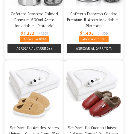
Cafetera Francesa Calidad
Cafetera Francesa Calidad
Premium 600ml Acero
Premium 1L Acero Inoxidable -
Inoxidable - Plateado
Plateado
$
1.232
$
1.403
$
1.369
$
1.559
10
10
Set Pantufla Antideslizantes
Set Pantufla Cuerina Unisex +
Unisex + Calienta Cama 1Pza
Calienta Cama 1 Pza 3 temp