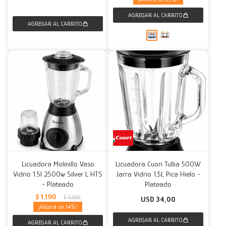
Licuadora Molinillo Vaso
Licuadora Cuori Tullia 500W
Vidrio 1.5l 2500w Silver L HTS
Jarra Vidrio 1,5L Pica Hielo -
- Plateado
Plateado
$
1.190
$
1.390
USD
34,00
14