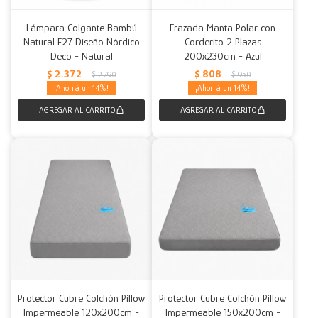
Lámpara Colgante Bambú
Frazada Manta Polar con
Natural E27 Diseño Nórdico
Corderito 2 Plazas
Deco - Natural
200x230cm - Azul
$
2.372
$
808
$
2.790
$
950
14
14
Protector Cubre Colchón Pillow
Protector Cubre Colchón Pillow
Impermeable 120x200cm -
Impermeable 150x200cm -