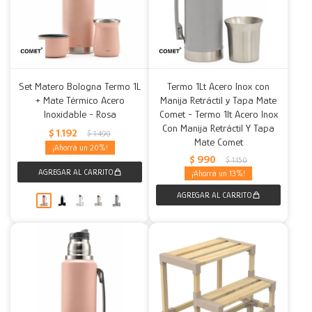
Set Matero Bologna Termo 1L
Termo 1Lt Acero Inox con
+ Mate Térmico Acero
Manija Retráctil y Tapa Mate
Inoxidable - Rosa
Comet - Termo 1lt Acero Inox
Con Manija Retráctil Y Tapa
$
1.192
$
1.490
Mate Comet
20
$
990
$
1.150
13