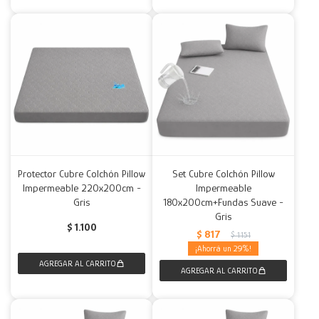
Protector Cubre Colchón Pillow
Set Cubre Colchón Pillow
Impermeable 220x200cm -
Impermeable
Gris
180x200cm+Fundas Suave -
Gris
$
1.100
$
817
$
1.151
29