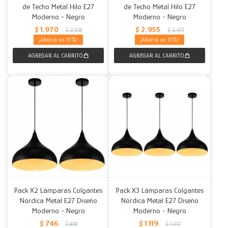
de Techo Metal Hilo E27
de Techo Metal Hilo E27
Moderno - Negro
Moderno - Negro
$
1.970
$
2.955
$
2.318
$
3.477
15
15
Pack X2 Lámparas Colgantes
Pack X3 Lámparas Colgantes
Nórdica Metal E27 Diseño
Nórdica Metal E27 Diseño
Moderno - Negro
Moderno - Negro
$
746
$
1.119
$
878
$
1.317