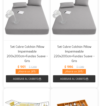
Set Cubre Colchón Pillow
Set Cubre Colchón Pillow
Impermeable
Impermeable
200x200cm+Fundas Suave -
220x200cm+Fundas Suave -
Gris
Gris
$
901
$
986
$
1.269
$
1.389
28
29