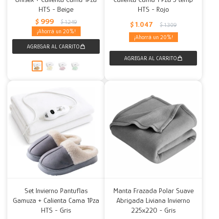
HTS - Beige
HTS - Rojo
$
999
$
1.249
$
1.047
$
1.309
20
20
Set Invierno Pantuflas
Manta Frazada Polar Suave
Gamuza + Calienta Cama 1Pza
Abrigada Liviana Invierno
HTS - Gris
225x220 - Gris