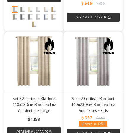
$
649
$
650
Set X2 Cortinas Blackout
Set x2 Cortinas Blackout
140x230cm Bloquea Luz
140x230Cm Bloquea Luz
Ambientes - Beige
Ambientes - Gris
$
937
$
1.158
$
1.158
19