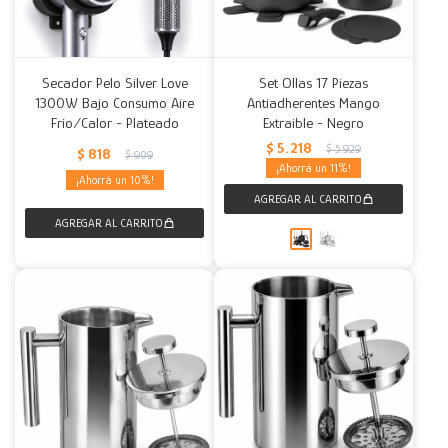
Secador Pelo Silver Love
Set Ollas 17 Piezas
1300W Bajo Consumo Aire
Antiadherentes Mango
Frío/Calor - Plateado
Extraible - Negro
$
5.218
$
5.929
$
818
$
909
11
10