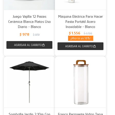
Juego Vajilla 12 Piezas
Máquina Eléctrica Para Hacer
Cerámica Blanca Platos Uso
Pasta Portátil Acero
Diario - Blanco
Inoxidable - Blanco
$
1.556
$
1.730
$
978
$
979
10
Sombrilla Jardín 2,10m Con
Frasco Recipiente Vidrio Tapa