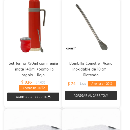
Set Termo 750ml con manija
Bombilla Comet en Acero
+mate 140ml +bombilla
Inoxidable de 18 cm -
regalo - Rojo
Plateado
$
826
$
1.033
$
74
25
$
99
20