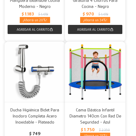
Manguera Extensible Cocina
Giratoria 4 Chorros Para
Moderno - Negro
Cocina - Negro
Decoración
Accesorios
Mesas
Calefactores
Acolchados y Frazadas
$
1.183
$
970
$
1.479
$
1.479
20
34
Accesorios para el hogar
Muebles Infantiles
Fundas
Herramientas
Ducha Higiénica Bidet Para
Cama Elástica Infantil
Inodoro Completa Acero
Diametro 140cm Con Red De
Inoxidable - Plateado
Seguridad - Azul
$
1.750
$
2.350
$
749
25