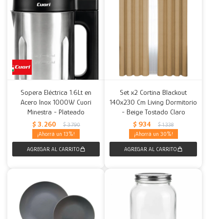
Sopera Eléctrica 1.6Lt en
Set x2 Cortina Blackout
Acero Inox 1000W Cuori
140x230 Cm Living Dormitorio
Minestra - Plateado
- Beige Tostado Claro
$
3.260
$
934
$
3.790
$
1.338
13
30