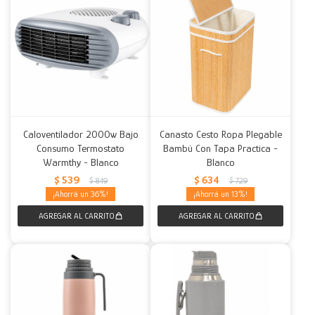
Caloventilador 2000w Bajo
Canasto Cesto Ropa Plegable
Consumo Termostato
Bambú Con Tapa Practica -
Warmthy - Blanco
Blanco
$
539
$
634
$
849
$
729
36
13