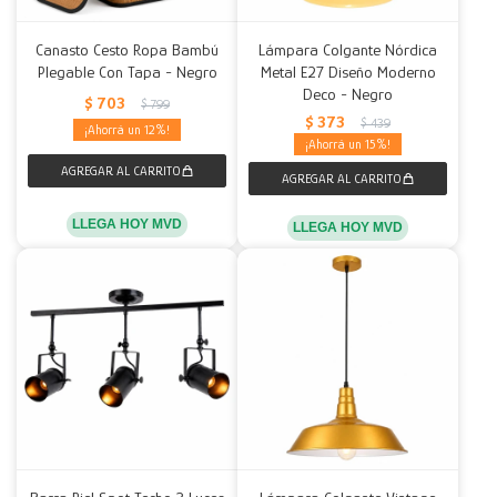
Canasto Cesto Ropa Bambú
Lámpara Colgante Nórdica
Plegable Con Tapa - Negro
Metal E27 Diseño Moderno
Deco - Negro
$
703
$
799
$
373
$
439
12
15
LLEGA HOY MVD
LLEGA HOY MVD