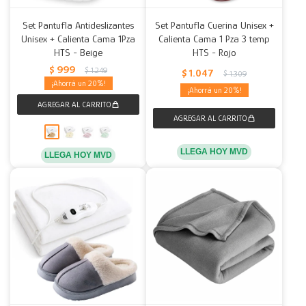
Set Pantufla Antideslizantes
Set Pantufla Cuerina Unisex +
Unisex + Calienta Cama 1Pza
Calienta Cama 1 Pza 3 temp
HTS - Beige
HTS - Rojo
$
999
$
1.249
$
1.047
$
1.309
20
20
LLEGA HOY MVD
LLEGA HOY MVD