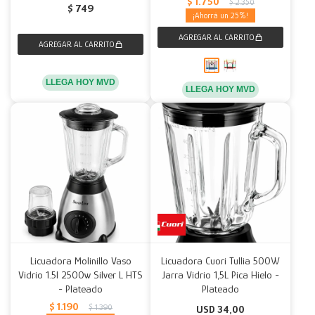
$
1.750
$
2.350
$
749
25
LLEGA HOY MVD
LLEGA HOY MVD
Licuadora Molinillo Vaso
Licuadora Cuori Tullia 500W
Vidrio 1.5l 2500w Silver L HTS
Jarra Vidrio 1,5L Pica Hielo -
- Plateado
Plateado
$
1.190
$
1.390
USD
34,00