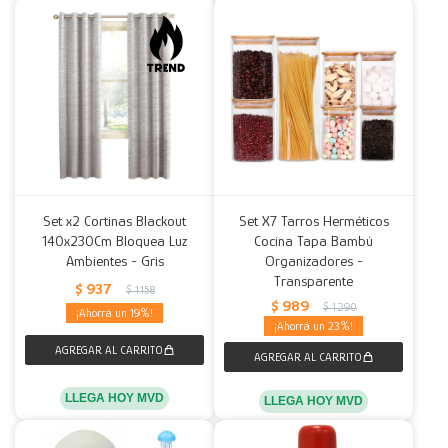
Set x2 Cortinas Blackout
Set X7 Tarros Herméticos
140x230Cm Bloquea Luz
Cocina Tapa Bambú
Ambientes - Gris
Organizadores -
Transparente
$
937
$
1.158
$
989
$
1.290
19
23
LLEGA HOY MVD
LLEGA HOY MVD