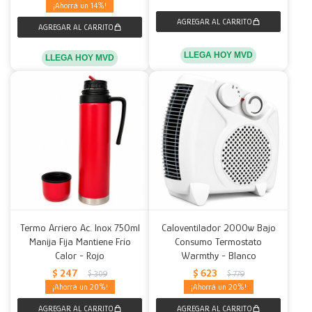
14
LLEGA HOY MVD
LLEGA HOY MVD
Termo Arriero Ac. Inox 750ml
Caloventilador 2000w Bajo
Manija Fija Mantiene Frío
Consumo Termostato
Calor - Rojo
Warmthy - Blanco
$
247
$
623
$
309
$
779
20
20