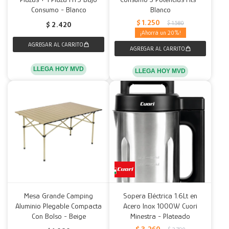
Consumo - Blanco
Blanco
$
1.250
$
1.580
$
2.420
20
LLEGA HOY MVD
LLEGA HOY MVD
Mesa Grande Camping
Sopera Eléctrica 1.6Lt en
Aluminio Plegable Compacta
Acero Inox 1000W Cuori
Con Bolso - Beige
Minestra - Plateado
$
3.260