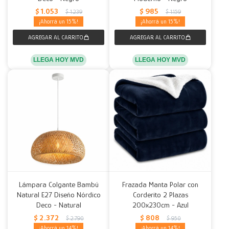
$
1.053
$
985
$
1.239
$
1.159
15
15
LLEGA HOY MVD
LLEGA HOY MVD
Lámpara Colgante Bambú
Frazada Manta Polar con
Natural E27 Diseño Nórdico
Corderito 2 Plazas
Deco - Natural
200x230cm - Azul
$
2.372
$
808
$
2.790
$
950
14
14