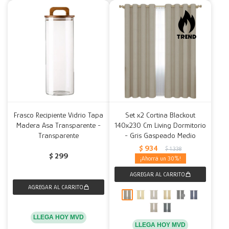
Frasco Recipiente Vidrio Tapa
Set x2 Cortina Blackout
Madera Asa Transparente -
140x230 Cm Living Dormitorio
Transparente
- Gris Gaspeado Medio
$
934
$
1.338
$
299
30
LLEGA HOY MVD
LLEGA HOY MVD