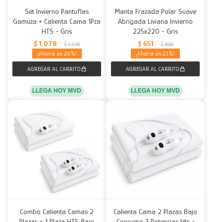
Set Invierno Pantuflas
Manta Frazada Polar Suave
Gamuza + Calienta Cama 1Pza
Abrigada Liviana Invierno
HTS - Gris
225x220 - Gris
$
1.078
$
651
$
1.348
$
869
20
25
LLEGA HOY MVD
LLEGA HOY MVD
Combo Calienta Camas 2
Calienta Cama 2 Plazas Bajo
Plazas + 1 Plaza HTS Bajo
Consumo 3 Potencias Hts -