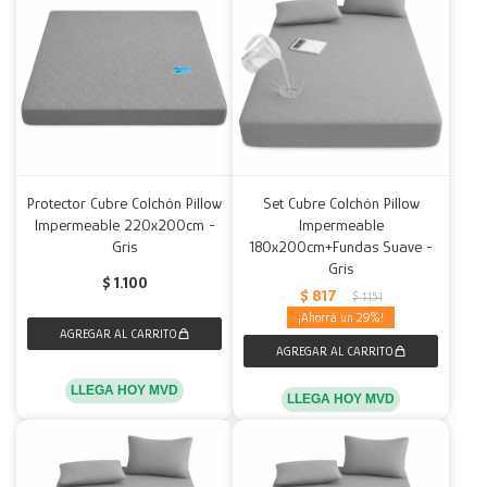
Protector Cubre Colchón Pillow
Set Cubre Colchón Pillow
Impermeable 220x200cm -
Impermeable
Gris
180x200cm+Fundas Suave -
Gris
$
1.100
$
817
$
1.151
29
LLEGA HOY MVD
LLEGA HOY MVD