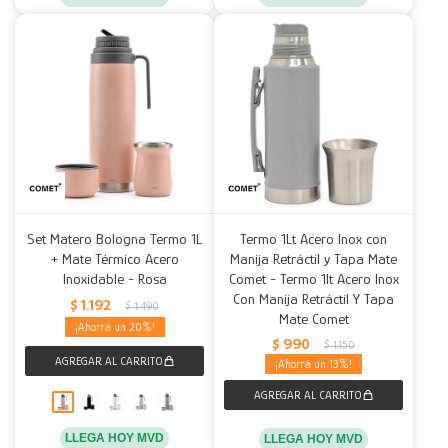
Set Matero Bologna Termo 1L
Termo 1Lt Acero Inox con
+ Mate Térmico Acero
Manija Retráctil y Tapa Mate
Inoxidable - Rosa
Comet - Termo 1lt Acero Inox
Con Manija Retráctil Y Tapa
$
1.192
$
1.490
Mate Comet
20
$
990
$
1.150
13
LLEGA HOY MVD
LLEGA HOY MVD