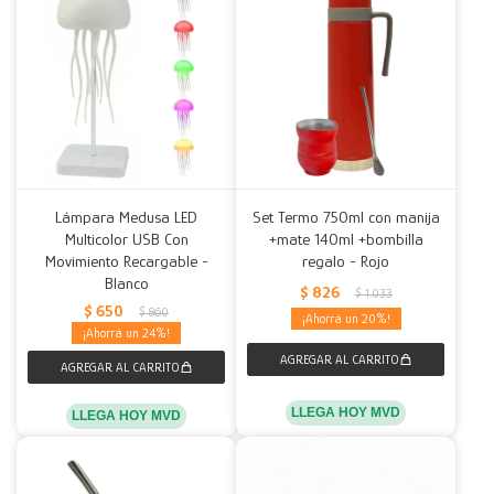
Lámpara Medusa LED
Set Termo 750ml con manija
Multicolor USB Con
+mate 140ml +bombilla
Movimiento Recargable -
regalo - Rojo
Blanco
$
826
$
1.033
$
650
$
860
20
24
LLEGA HOY MVD
LLEGA HOY MVD