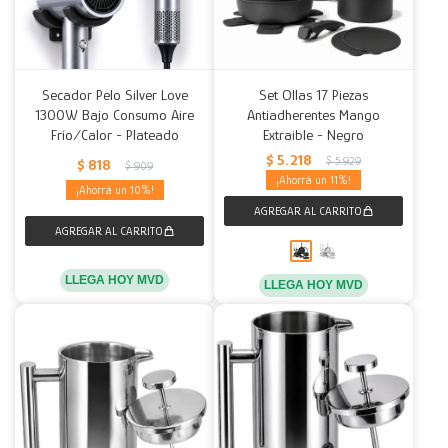
Secador Pelo Silver Love
Set Ollas 17 Piezas
1300W Bajo Consumo Aire
Antiadherentes Mango
Frío/Calor - Plateado
Extraible - Negro
$
5.218
$
5.929
$
818
$
909
11
10
LLEGA HOY MVD
LLEGA HOY MVD