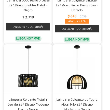
Barra Riel Spot Techo 3 Luces
Lámpara Colgante Vintage
E27 Direccionables Metal -
E27 Acero Retro Decorativa -
Negro
Dorado
$
645
$
759
$
2.719
15
LLEGA HOY MVD
LLEGA HOY MVD
Lámpara Colgante Metal Y
Lámpara Colgante de Techo
Cuerda E27 Diseño Moderno
Metal Hilo E27 Diseño
Deco - Negro
Moderno - Negro