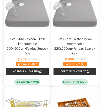
Set Cubre Colchón Pillow
Set Cubre Colchón Pillow
Impermeable
Impermeable
200x200cm+Fundas Suave -
220x200cm+Fundas Suave -
Gris
Gris
$
901
$
986
$
1.269
$
1.389
28
29
LLEGA HOY MVD
LLEGA HOY MVD