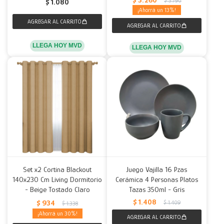
$
3.790
$
1.080
13
LLEGA HOY MVD
LLEGA HOY MVD
Set x2 Cortina Blackout
Juego Vajilla 16 Pzas
140x230 Cm Living Dormitorio
Cerámica 4 Personas Platos
- Beige Tostado Claro
Tazas 350ml - Gris
$
1.408
$
934
$
1.409
$
1.338
30