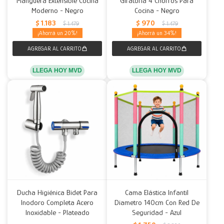
Manguera Extensible Cocina
Giratoria 4 Chorros Para
Moderno - Negro
Cocina - Negro
Decoración
Accesorios
Mesas
Calefactores
Acolchados y Frazadas
$
1.183
$
970
$
1.479
$
1.479
20
34
Accesorios para el hogar
Muebles Infantiles
Fundas
Herramientas
LLEGA HOY MVD
LLEGA HOY MVD
Ducha Higiénica Bidet Para
Cama Elástica Infantil
Inodoro Completa Acero
Diametro 140cm Con Red De
Inoxidable - Plateado
Seguridad - Azul