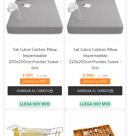
Set Cubre Colchón Pillow
Set Cubre Colchón Pillow
Impermeable
Impermeable
200x200cm+Fundas Suave -
220x200cm+Fundas Suave -
Gris
Gris
$
901
$
986
$
1.269
$
1.389
28
29
LLEGA HOY MVD
LLEGA HOY MVD