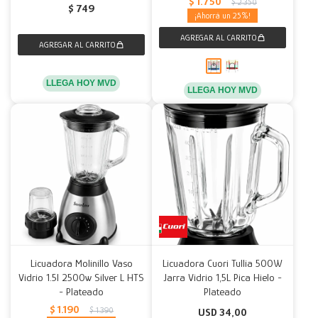
$
1.750
$
2.350
$
749
25
LLEGA HOY MVD
LLEGA HOY MVD
Licuadora Molinillo Vaso
Licuadora Cuori Tullia 500W
Vidrio 1.5l 2500w Silver L HTS
Jarra Vidrio 1,5L Pica Hielo -
- Plateado
Plateado
$
1.190
$
1.390
USD
34,00