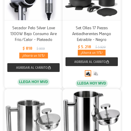
Secador Pelo Silver Love
Set Ollas 17 Piezas
1300W Bajo Consumo Aire
Antiadherentes Mango
Frío/Calor - Plateado
Extraible - Negro
$
5.218
$
5.929
$
818
$
909
11
10
LLEGA HOY MVD
LLEGA HOY MVD