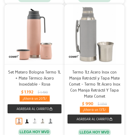
Set Matero Bologna Termo 1L
Termo 1Lt Acero Inox con
+ Mate Térmico Acero
Manija Retráctil y Tapa Mate
Inoxidable - Rosa
Comet - Termo 1lt Acero Inox
Con Manija Retráctil Y Tapa
$
1.192
$
1.490
Mate Comet
20
$
990
$
1.150
13
LLEGA HOY MVD
LLEGA HOY MVD