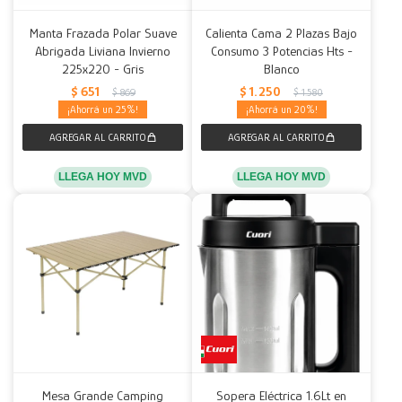
Manta Frazada Polar Suave
Calienta Cama 2 Plazas Bajo
Abrigada Liviana Invierno
Consumo 3 Potencias Hts -
225x220 - Gris
Blanco
$
651
$
1.250
$
869
$
1.580
25
20
LLEGA HOY MVD
LLEGA HOY MVD
Mesa Grande Camping
Sopera Eléctrica 1.6Lt en