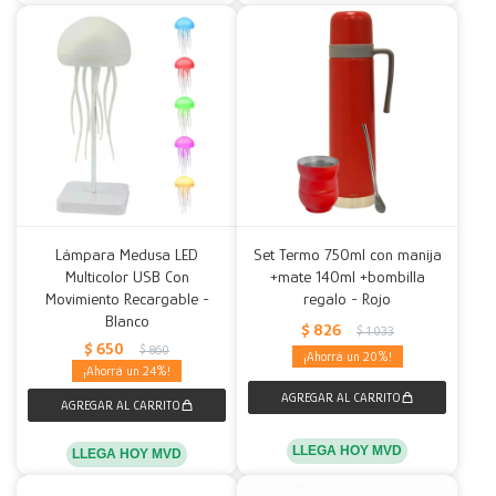
Lámpara Medusa LED
Set Termo 750ml con manija
Multicolor USB Con
+mate 140ml +bombilla
Movimiento Recargable -
regalo - Rojo
Blanco
$
826
$
1.033
$
650
$
860
20
24
LLEGA HOY MVD
LLEGA HOY MVD