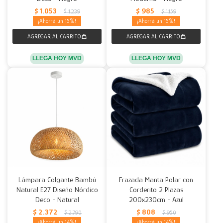
$
1.053
$
985
$
1.239
$
1.159
15
15
LLEGA HOY MVD
LLEGA HOY MVD
Lámpara Colgante Bambú
Frazada Manta Polar con
Natural E27 Diseño Nórdico
Corderito 2 Plazas
Deco - Natural
200x230cm - Azul
$
2.372
$
808
$
2.790
$
950
14
14