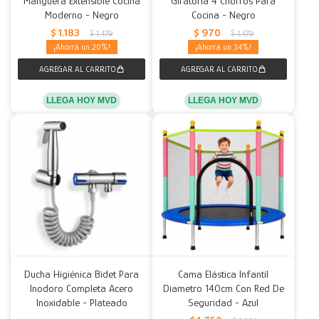
Manguera Extensible Cocina
Giratoria 4 Chorros Para
Moderno - Negro
Cocina - Negro
Decoración
Accesorios
Mesas
Calefactores
Acolchados y Frazadas
$
1.183
$
970
$
1.479
$
1.479
20
34
Accesorios para el hogar
Muebles Infantiles
Fundas
Herramientas
LLEGA HOY MVD
LLEGA HOY MVD
Ducha Higiénica Bidet Para
Cama Elástica Infantil
Inodoro Completa Acero
Diametro 140cm Con Red De
Inoxidable - Plateado
Seguridad - Azul