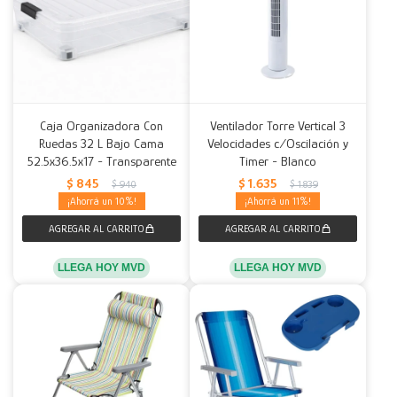
Caja Organizadora Con
Ventilador Torre Vertical 3
Ruedas 32 L Bajo Cama
Velocidades c/Oscilación y
52.5x36.5x17 - Transparente
Timer - Blanco
$
845
$
1.635
$
940
$
1.839
10
11
LLEGA HOY MVD
LLEGA HOY MVD