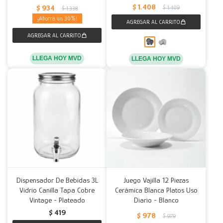
$
1.408
$
934
$
1.409
$
1.338
30
LLEGA HOY MVD
LLEGA HOY MVD
Dispensador De Bebidas 3L
Juego Vajilla 12 Piezas
Vidrio Canilla Tapa Cobre
Cerámica Blanca Platos Uso
Vintage - Plateado
Diario - Blanco
$
419
$
978
$
979