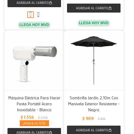
LLEGA HOY MVD
LLEGA HOY MVD
Máquina Eléctrica Para Hacer
Sombrilla Jardín 2,10m Con
Pasta Portátil Acero
Manivela Exterior Resistente -
Inoxidable - Blanco
Negro
$
1.556
$
1.730
$
909
$
910
10