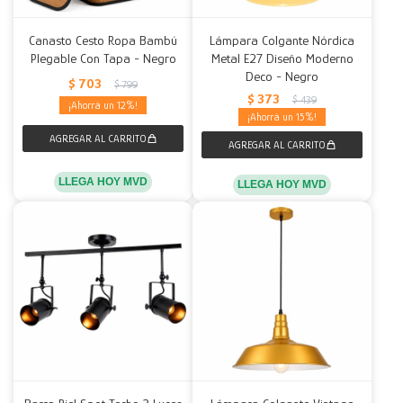
Canasto Cesto Ropa Bambú
Lámpara Colgante Nórdica
Plegable Con Tapa - Negro
Metal E27 Diseño Moderno
Deco - Negro
$
703
$
799
$
373
$
439
12
15
LLEGA HOY MVD
LLEGA HOY MVD