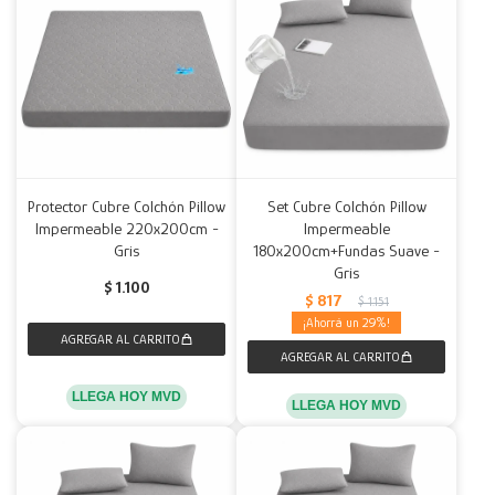
Protector Cubre Colchón Pillow
Set Cubre Colchón Pillow
Impermeable 220x200cm -
Impermeable
Gris
180x200cm+Fundas Suave -
Gris
$
1.100
$
817
$
1.151
29
LLEGA HOY MVD
LLEGA HOY MVD