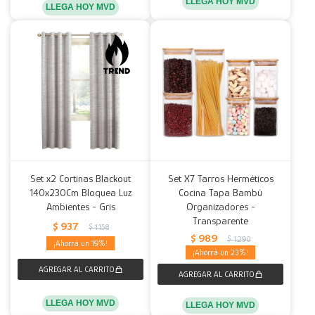
LLEGA HOY MVD
LLEGA HOY MVD
Set x2 Cortinas Blackout
Set X7 Tarros Herméticos
140x230Cm Bloquea Luz
Cocina Tapa Bambú
Ambientes - Gris
Organizadores -
Transparente
$
937
$
1.158
$
989
$
1.290
19
23
LLEGA HOY MVD
LLEGA HOY MVD