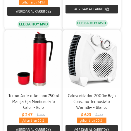
14
LLEGA HOY MVD
LLEGA HOY MVD
Termo Arriero Ac. Inox 750ml
Caloventilador 2000w Bajo
Manija Fija Mantiene Frío
Consumo Termostato
Calor - Rojo
Warmthy - Blanco
$
247
$
623
$
309
$
779
20
20