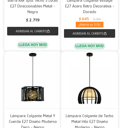
Barra Riel Spot Techo 3 Luces
Lámpara Colgante Vintage
E27 Direccionables Metal -
E27 Acero Retro Decorativa -
Negro
Dorado
$
645
$
759
$
2.719
15
LLEGA HOY MVD
LLEGA HOY MVD
Lámpara Colgante Metal Y
Lámpara Colgante de Techo
Cuerda E27 Diseño Moderno
Metal Hilo E27 Diseño
Deco - Negro
Moderno - Negro