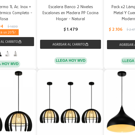
ermo 1L Ac. Inox +
Escalera Banco 2 Niveles
Pack x2 Lám
érmico Completo -
Escalones en Madera PP Cocina
Metal Y Cue
Rosa
Hogar - Natural
Modern
04
$
1.630
$
2.106
$
1.479
$
2.4
20
LLEGA HOY MVD
LLEGA
A HOY MVD