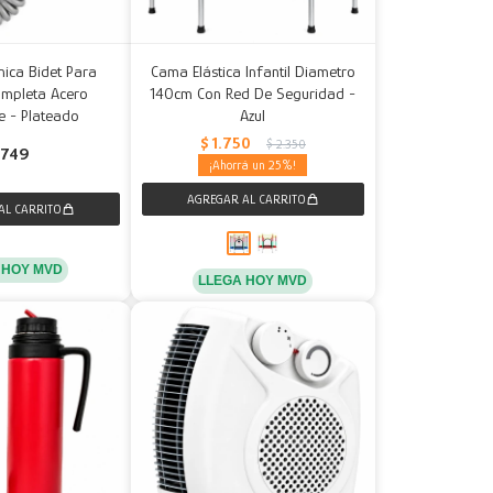
nica Bidet Para
Cama Elástica Infantil Diametro
ompleta Acero
140cm Con Red De Seguridad -
e - Plateado
Azul
$
1.750
$
2.350
749
25
 HOY MVD
LLEGA HOY MVD