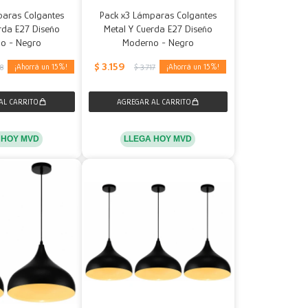
paras Colgantes
Pack x3 Lámparas Colgantes
rda E27 Diseño
Metal Y Cuerda E27 Diseño
o - Negro
Moderno - Negro
$
3.159
15
15
78
$
3.717
 HOY MVD
LLEGA HOY MVD