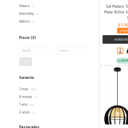
Vikaro
Set Matero T
(3)
Mate 160ml T
Warmthy
(2)
Wenco
(1)
$
1.3
Precio
($)
LLEG
OK
Garantía
1 mes
(416)
6 meses
(3)
1 año
(22)
2 años
(2)
Destacados