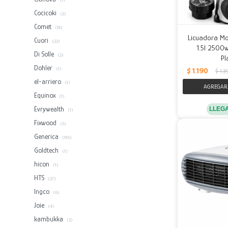
(1)
Cocicoki
(2)
Comet
(18)
Licuadora Mol
Cuori
(22)
1.5l 2500w
Di Solle
(2)
Pl
Dohler
$
1.190
(1)
$
1.3
el-arriero
(1)
Equinox
(1)
Evrywealth
LLEG
(1)
Fixwood
(5)
Generica
(185)
Goldtech
(1)
hicon
(1)
HTS
(27)
Ingco
(6)
Joie
(4)
kambukka
(2)