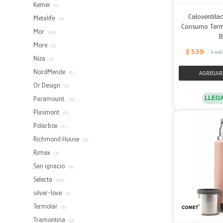
Kemei
(1)
Caloventil
Metalife
(5)
Consumo Term
Mor
(24)
B
More
(1)
$
539
$
84
Niza
(1)
NordMende
(1)
Or Design
(2)
LLEG
Paramount
(31)
Plasmont
(1)
Polarbox
(1)
Richmond House
(2)
Rimax
(3)
San ignacio
(5)
Selecta
(46)
silver-love
(1)
Termolar
(1)
Tramontina
(2)