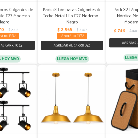
aras Colgantes de
Pack x3 Lámparas Colgantes de
Pack X2 Lám
ilo E27 Moderno -
Techo Metal Hilo E27 Moderno -
Nórdica Me
Negro
Negro
Modern
70
$
2.955
$
2.318
$
3.477
$
746
$
878
15
15
LLEGA
A HOY MVD
LLEGA HOY MVD