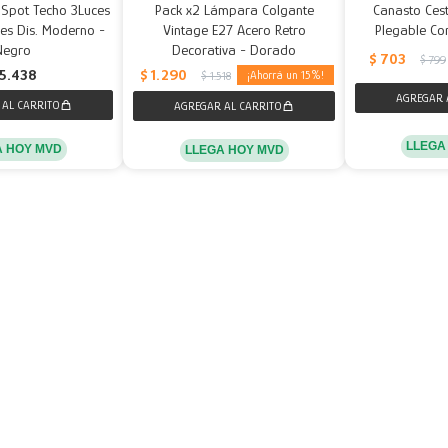
 Spot Techo 3Luces
Pack x2 Lámpara Colgante
Canasto Ce
es Dis. Moderno -
Vintage E27 Acero Retro
Plegable Co
Negro
Decorativa - Dorado
$
703
$
799
$
1.290
5.438
15
$
1.518
LLEGA
A HOY MVD
LLEGA HOY MVD
MOSTRANDO
24
DE
442
VER MÁS