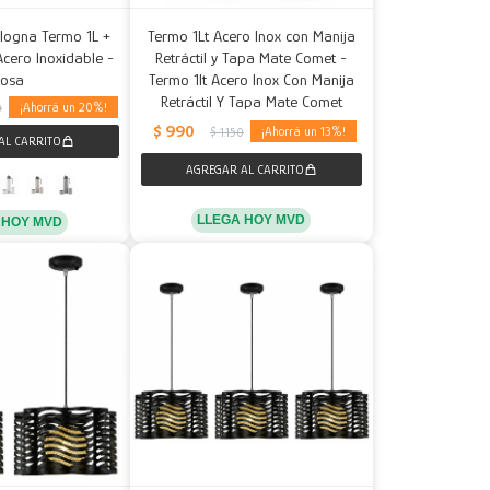
logna Termo 1L +
Termo 1Lt Acero Inox con Manija
cero Inoxidable -
Retráctil y Tapa Mate Comet -
Rosa
Termo 1lt Acero Inox Con Manija
Retráctil Y Tapa Mate Comet
20
0
$
990
13
$
1.150
LLEGA HOY MVD
 HOY MVD