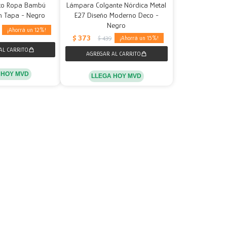
sto Ropa Bambú
Lámpara Colgante Nórdica Metal
n Tapa - Negro
E27 Diseño Moderno Deco -
Negro
12
$
373
15
$
439
 HOY MVD
LLEGA HOY MVD