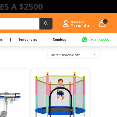
0
as
Tendencias
Combos
094556555
Recomendados