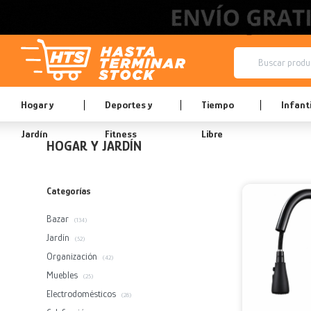
Hogar y
Deportes y
Tiempo
Infanti
Jardín
Fitness
Libre
HOGAR Y JARDÍN
Categorías
Bazar
(134)
Jardín
(52)
Organización
(42)
Muebles
(25)
Electrodomésticos
(28)