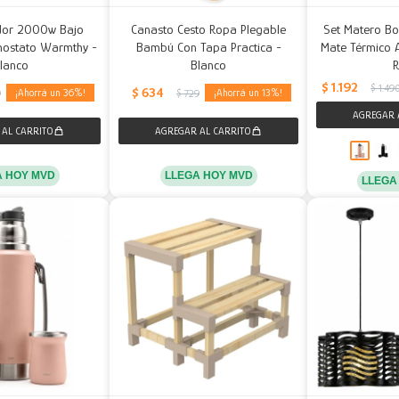
ador 2000w Bajo
Canasto Cesto Ropa Plegable
Set Matero Bo
ostato Warmthy -
Bambú Con Tapa Practica -
Mate Térmico A
lanco
Blanco
$
1.192
$
1.49
$
634
36
13
9
$
729
A HOY MVD
LLEGA HOY MVD
LLEGA