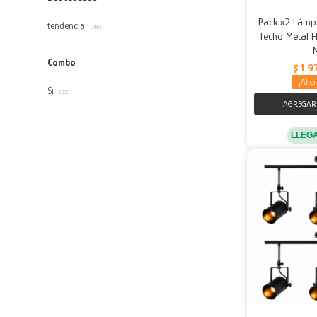
Pack x2 Lámp
tendencia
(48)
Techo Metal H
Combo
$
1.9
Si
(23)
LLEG