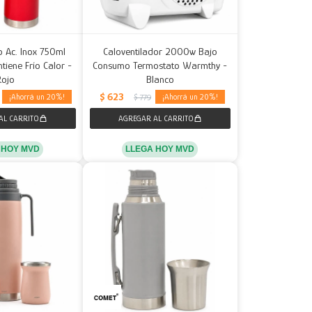
o Ac. Inox 750ml
Caloventilador 2000w Bajo
tiene Frío Calor -
Consumo Termostato Warmthy -
Rojo
Blanco
$
623
20
20
$
779
 HOY MVD
LLEGA HOY MVD