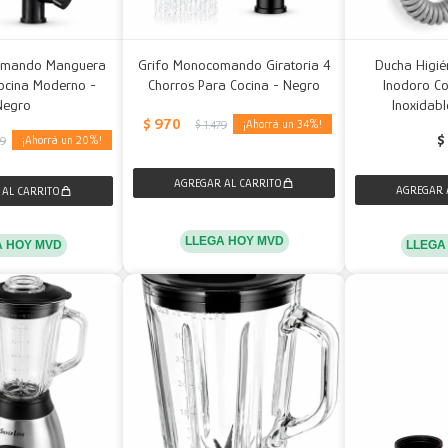
omando Manguera
Grifo Monocomando Giratoria 4
Ducha Higié
Cocina Moderno -
Chorros Para Cocina - Negro
Inodoro C
Negro
Inoxidabl
$
970
34
$
1.479
$
20
79
LLEGA HOY MVD
LLEGA
A HOY MVD