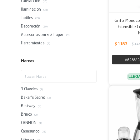
Calefacción
(16)
Iluminación
(38)
Textiles
(23)
Grifo Monoc
Decoración
Extensible 
(69)
Accesorios para el hogar
(9)
Herramientas
$
1.183
$
1.4
(7)
Marcas
LLEG
3 Claveles
(1)
Baker's Secret
(3)
Bestway
(4)
Brinox
(2)
CANNON
(1)
Casasunco
(18)
Citinova