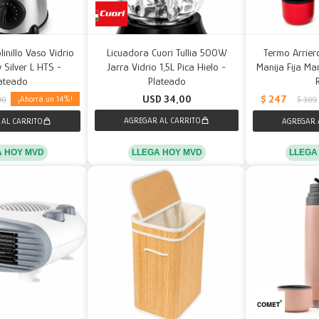
inillo Vaso Vidrio
Licuadora Cuori Tullia 500W
Termo Arrier
 Silver L HTS -
Jarra Vidrio 1,5L Pica Hielo -
Manija Fija Man
ateado
Plateado
$
247
USD
34,00
14
90
$
309
LLEGA HOY MVD
A HOY MVD
LLEGA