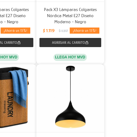
paras Colgantes
Pack X3 Lámparas Colgantes
tal E27 Diseño
Nórdica Metal E27 Diseño
o - Negro
Moderno - Negro
$
1.119
15
15
$
1.317
 HOY MVD
LLEGA HOY MVD