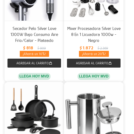
Secador Pelo Silver Love
Mixer Procesadora Silver Love
1300W Bajo Consumo Aire
8 En 1 Licuadora 1000w -
Frío/Calor - Plateado
Negro
$
818
$
1.872
$
909
$
2.369
10
20
LLEGA HOY MVD
LLEGA HOY MVD