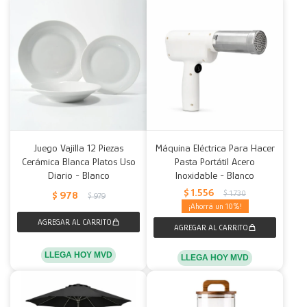
Juego Vajilla 12 Piezas
Máquina Eléctrica Para Hacer
Cerámica Blanca Platos Uso
Pasta Portátil Acero
Diario - Blanco
Inoxidable - Blanco
$
1.556
$
1.730
$
978
$
979
10
LLEGA HOY MVD
LLEGA HOY MVD