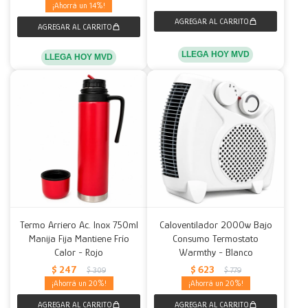
14
LLEGA HOY MVD
LLEGA HOY MVD
Termo Arriero Ac. Inox 750ml
Caloventilador 2000w Bajo
Manija Fija Mantiene Frío
Consumo Termostato
Calor - Rojo
Warmthy - Blanco
$
247
$
623
$
309
$
779
20
20