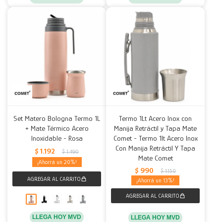
Set Matero Bologna Termo 1L
Termo 1Lt Acero Inox con
+ Mate Térmico Acero
Manija Retráctil y Tapa Mate
Inoxidable - Rosa
Comet - Termo 1lt Acero Inox
Con Manija Retráctil Y Tapa
$
1.192
$
1.490
Mate Comet
20
$
990
$
1.150
13
LLEGA HOY MVD
LLEGA HOY MVD