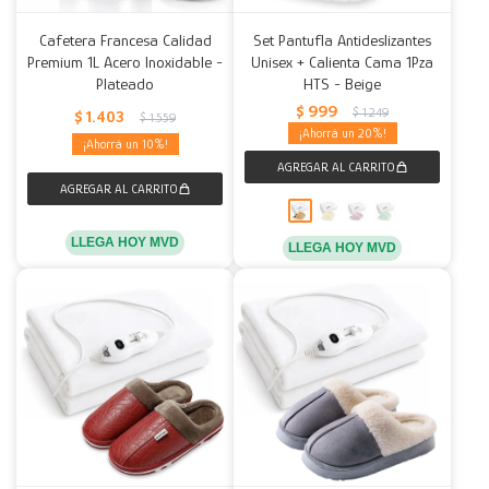
Cafetera Francesa Calidad
Set Pantufla Antideslizantes
Premium 1L Acero Inoxidable -
Unisex + Calienta Cama 1Pza
Plateado
HTS - Beige
$
999
$
1.249
$
1.403
$
1.559
20
10
LLEGA HOY MVD
LLEGA HOY MVD