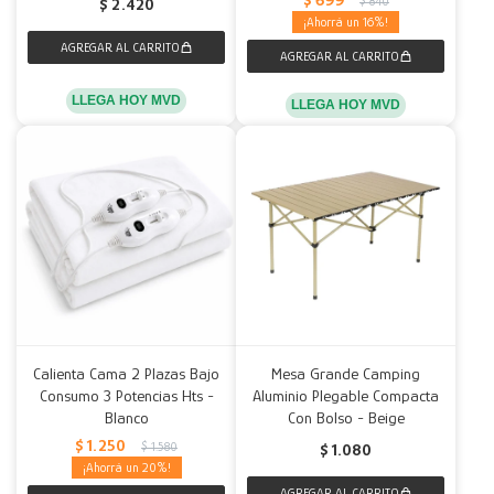
$
840
$
2.420
16
LLEGA HOY MVD
LLEGA HOY MVD
Calienta Cama 2 Plazas Bajo
Mesa Grande Camping
Consumo 3 Potencias Hts -
Aluminio Plegable Compacta
Blanco
Con Bolso - Beige
$
1.250
$
1.580
$
1.080
20