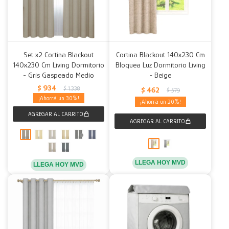
Set x2 Cortina Blackout
Cortina Blackout 140x230 Cm
140x230 Cm Living Dormitorio
Bloquea Luz Dormitorio Living
- Gris Gaspeado Medio
- Beige
$
934
$
1.338
$
462
$
579
30
20
LLEGA HOY MVD
LLEGA HOY MVD