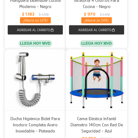
Manguera Extensible Cocina
Giratoria 4 Chorros Para
Moderno - Negro
Cocina - Negro
Decoración
Accesorios
Mesas
Calefactores
Acolchados y Frazadas
$
1.183
$
970
$
1.479
$
1.479
20
34
Accesorios para el hogar
Muebles Infantiles
Fundas
Herramientas
LLEGA HOY MVD
LLEGA HOY MVD
Ducha Higiénica Bidet Para
Cama Elástica Infantil
Inodoro Completa Acero
Diametro 140cm Con Red De
Inoxidable - Plateado
Seguridad - Azul