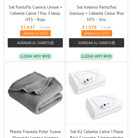
Set Pantufla Cuerina Unisex +
Set Invierno Pantuflas
Calienta Cama 1 Pza 3 temp
Gamuza + Calienta Cama 1Pza
HTS - Rojo
HTS - Gris
$
1.047
$
1.078
$
1.309
$
1.348
20
20
LLEGA HOY MVD
LLEGA HOY MVD
Manta Frazada Polar Suave
Set X2 Calienta Cama 1 Plaza
Abrigada Liviana Invierno
Bajo Consumo 3 Intensidades