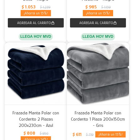
$
1.053
$
985
$
1.239
$
1.159
15
15
LLEGA HOY MVD
LLEGA HOY MVD
Frazada Manta Polar con
Frazada Manta Polar con
Corderito 2 Plazas
Corderito 1 Plaza 200x150cm
200x230cm - Azul
- Gris
$
808
$
950
$
611
15
$
719
14