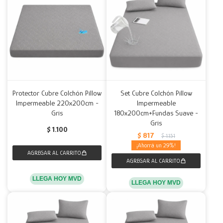
Protector Cubre Colchón Pillow
Set Cubre Colchón Pillow
Impermeable 220x200cm -
Impermeable
Gris
180x200cm+Fundas Suave -
Gris
$
1.100
$
817
$
1.151
29
LLEGA HOY MVD
LLEGA HOY MVD