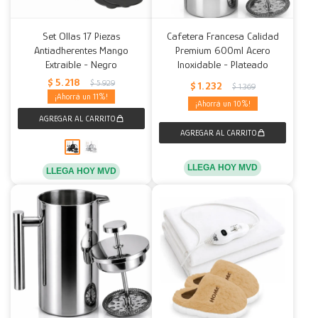
Set Ollas 17 Piezas
Cafetera Francesa Calidad
Antiadherentes Mango
Premium 600ml Acero
Extraible - Negro
Inoxidable - Plateado
$
5.218
$
5.929
$
1.232
$
1.369
11
10
LLEGA HOY MVD
LLEGA HOY MVD