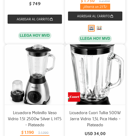
$
1.750
$
2.350
$
749
25
LLEGA HOY MVD
LLEGA HOY MVD
Licuadora Molinillo Vaso
Licuadora Cuori Tullia 500W
Vidrio 1.5l 2500w Silver L HTS
Jarra Vidrio 1,5L Pica Hielo -
- Plateado
Plateado
$
1.190
$
1.390
USD
34,00