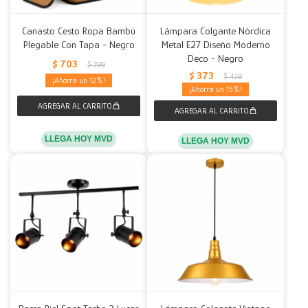
Canasto Cesto Ropa Bambú
Lámpara Colgante Nórdica
Plegable Con Tapa - Negro
Metal E27 Diseño Moderno
Deco - Negro
$
703
$
799
$
373
$
439
12
15
LLEGA HOY MVD
LLEGA HOY MVD