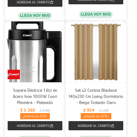
LLEGA HOY MVD
LLEGA HOY MVD
Sopera Eléctrica 1.6Lt en
Set x2 Cortina Blackout
Acero Inox 1000W Cuori
140x230 Cm Living Dormitorio
Minestra - Plateado
- Beige Tostado Claro
$
3.260
$
934
$
3.790
$
1.338
13
30