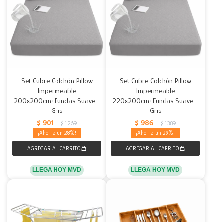
Set Cubre Colchón Pillow
Set Cubre Colchón Pillow
Impermeable
Impermeable
200x200cm+Fundas Suave -
220x200cm+Fundas Suave -
Gris
Gris
$
901
$
986
$
1.269
$
1.389
28
29
LLEGA HOY MVD
LLEGA HOY MVD