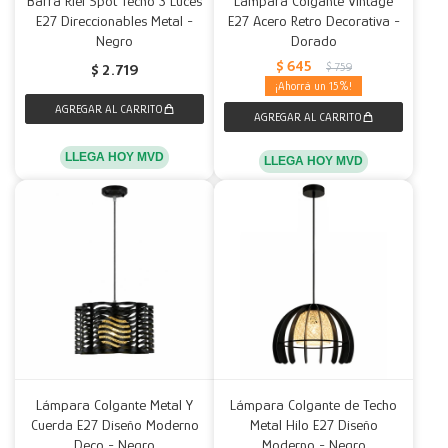
Barra Riel Spot Techo 3 Luces
Lámpara Colgante Vintage
E27 Direccionables Metal -
E27 Acero Retro Decorativa -
Negro
Dorado
$
645
$
759
$
2.719
15
LLEGA HOY MVD
LLEGA HOY MVD
Lámpara Colgante Metal Y
Lámpara Colgante de Techo
Cuerda E27 Diseño Moderno
Metal Hilo E27 Diseño
Deco - Negro
Moderno - Negro