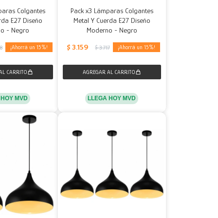
paras Colgantes
Pack x3 Lámparas Colgantes
rda E27 Diseño
Metal Y Cuerda E27 Diseño
o - Negro
Moderno - Negro
$
3.159
15
15
78
$
3.717
 HOY MVD
LLEGA HOY MVD