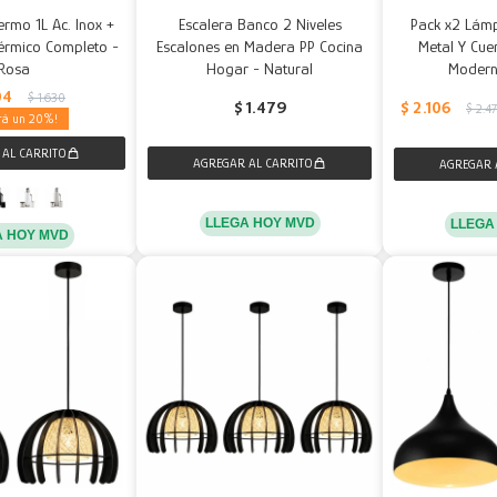
ermo 1L Ac. Inox +
Escalera Banco 2 Niveles
Pack x2 Lám
érmico Completo -
Escalones en Madera PP Cocina
Metal Y Cue
Rosa
Hogar - Natural
Modern
04
$
1.630
$
2.106
$
1.479
$
2.4
20
LLEGA HOY MVD
LLEGA
A HOY MVD