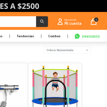
0
as
Tendencias
Combos
094556555
Recomendados