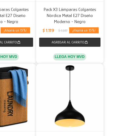
paras Colgantes
Pack X3 Lámparas Colgantes
tal E27 Diseño
Nórdica Metal E27 Diseño
o - Negro
Moderno - Negro
$
1.119
15
15
$
1.317
 HOY MVD
LLEGA HOY MVD