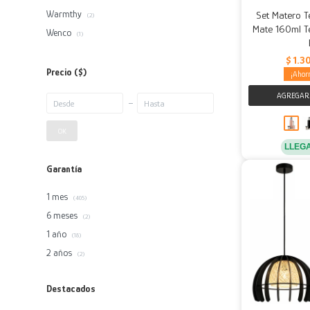
Warmthy
Set Matero T
(2)
Mate 160ml T
Wenco
(1)
$
1.3
Precio
($)
OK
LLEG
Garantía
1 mes
(405)
6 meses
(2)
1 año
(18)
2 años
(2)
Destacados