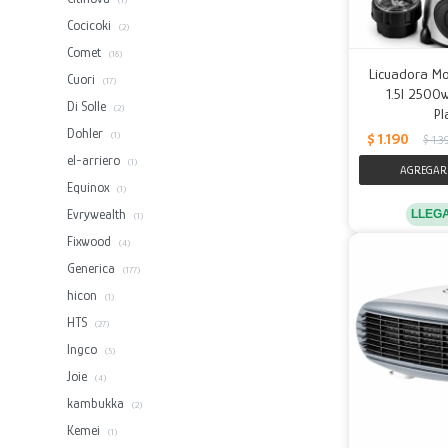
(1)
Cocicoki
(2)
Comet
(18)
Licuadora Mol
Cuori
(17)
1.5l 2500w
Di Solle
(2)
Pl
Dohler
$
1.190
(1)
$
1.3
el-arriero
(1)
Equinox
(1)
Evrywealth
LLEG
(1)
Fixwood
(4)
Generica
(177)
hicon
(1)
HTS
(27)
Ingco
(5)
Joie
(4)
kambukka
(2)
Kemei
(1)