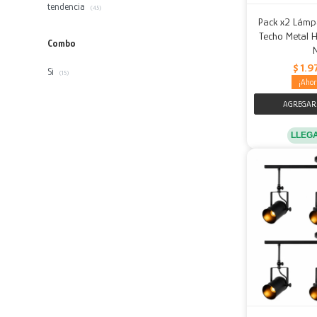
tendencia
(45)
Pack x2 Lámp
Techo Metal H
Combo
$
1.9
Si
(15)
LLEG