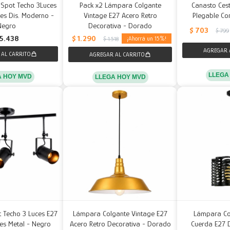
 Spot Techo 3Luces
Pack x2 Lámpara Colgante
Canasto Ce
es Dis. Moderno -
Vintage E27 Acero Retro
Plegable Co
Negro
Decorativa - Dorado
$
703
$
799
$
1.290
5.438
15
$
1.518
LLEGA
A HOY MVD
LLEGA HOY MVD
t Techo 3 Luces E27
Lámpara Colgante Vintage E27
Lámpara Co
es Metal - Negro
Acero Retro Decorativa - Dorado
Cuerda E27 