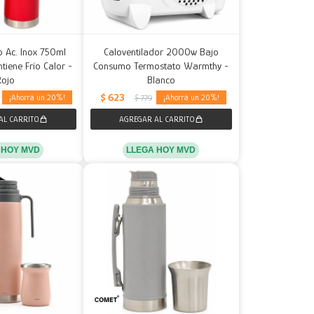
o Ac. Inox 750ml
Caloventilador 2000w Bajo
tiene Frío Calor -
Consumo Termostato Warmthy -
Rojo
Blanco
$
623
20
20
$
779
 HOY MVD
LLEGA HOY MVD