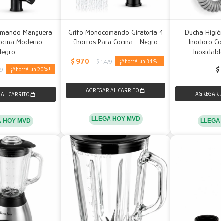
omando Manguera
Grifo Monocomando Giratoria 4
Ducha Higié
Cocina Moderno -
Chorros Para Cocina - Negro
Inodoro C
Negro
Inoxidabl
$
970
34
$
1.479
$
20
79
LLEGA HOY MVD
LLEGA
A HOY MVD