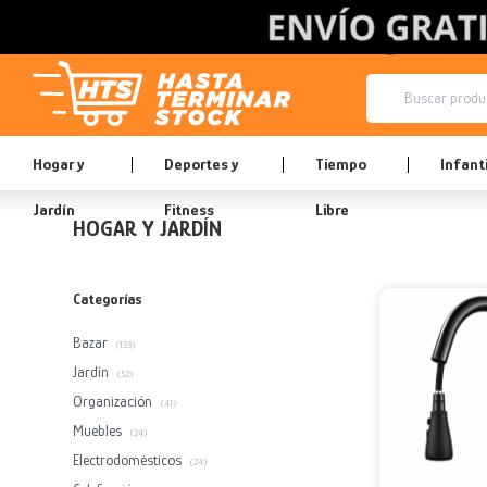
Hogar y
Deportes y
Tiempo
Infanti
Jardín
Fitness
Libre
HOGAR Y JARDÍN
Categorías
Bazar
(133)
Jardín
(52)
Organización
(41)
Muebles
(24)
Electrodomésticos
(24)