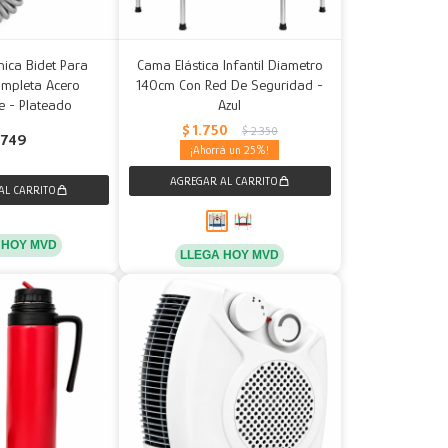
nica Bidet Para
Cama Elástica Infantil Diametro
ompleta Acero
140cm Con Red De Seguridad -
e - Plateado
Azul
$
1.750
$
2.350
749
25
 HOY MVD
LLEGA HOY MVD