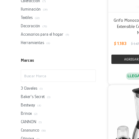
Calefacción
(7)
Iluminación
(39)
Textiles
(22)
Grifo Monoc
Decoración
Extensible 
(70)
Accesorios para el hogar
(9)
Herramientas
$
1.183
$
1.4
(6)
Marcas
LLEG
3 Claveles
(1)
Baker's Secret
(3)
Bestway
(4)
Brinox
(2)
CANNON
(1)
Casasunco
(18)
Citinova