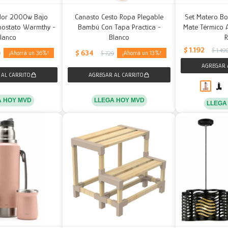
ador 2000w Bajo
Canasto Cesto Ropa Plegable
Set Matero Bo
ostato Warmthy -
Bambú Con Tapa Practica -
Mate Térmico A
lanco
Blanco
$
1.192
$
1.49
$
634
36
13
9
$
729
A HOY MVD
LLEGA HOY MVD
LLEGA