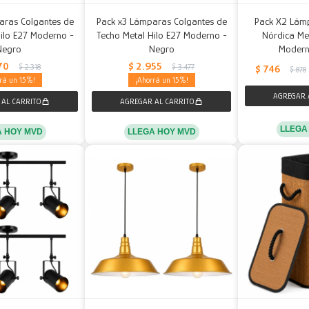
aras Colgantes de
Pack x3 Lámparas Colgantes de
Pack X2 Lám
ilo E27 Moderno -
Techo Metal Hilo E27 Moderno -
Nórdica Me
Negro
Negro
Modern
70
$
2.955
$
2.318
$
3.477
$
746
$
878
15
15
LLEGA
A HOY MVD
LLEGA HOY MVD