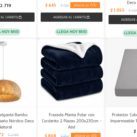
Deco
$
645
2.719
15
$
759
$
1.053
$
1.2
A HOY MVD
LLEGA HOY MVD
LLEGA
olgante Bambú
Frazada Manta Polar con
Protector Cub
iseño Nórdico Deco
Corderito 2 Plazas 200x230cm -
Impermeable 
Natural
Azul
$
72
$
2.790
$
808
14
$
950