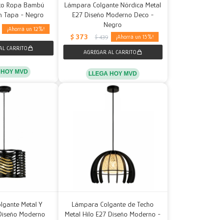
sto Ropa Bambú
Lámpara Colgante Nórdica Metal
n Tapa - Negro
E27 Diseño Moderno Deco -
Negro
12
$
373
15
$
439
 HOY MVD
LLEGA HOY MVD
lgante Metal Y
Lámpara Colgante de Techo
Diseño Moderno
Metal Hilo E27 Diseño Moderno -