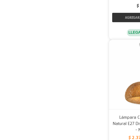
$
LLEG
Lámpara C
Natural E27 D
- 
$
2.3