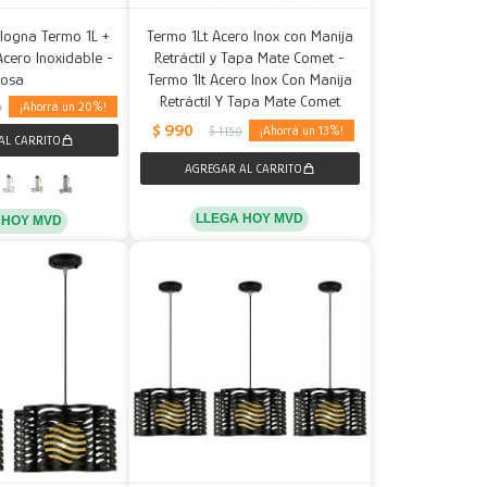
logna Termo 1L +
Termo 1Lt Acero Inox con Manija
cero Inoxidable -
Retráctil y Tapa Mate Comet -
Rosa
Termo 1lt Acero Inox Con Manija
Retráctil Y Tapa Mate Comet
20
0
$
990
13
$
1.150
LLEGA HOY MVD
 HOY MVD