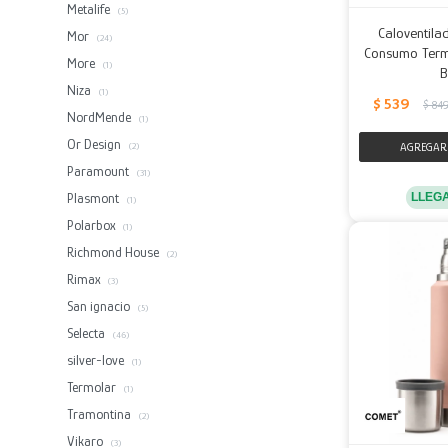
Metalife
(5)
Caloventil
Mor
(24)
Consumo Term
More
(1)
B
Niza
(1)
$
539
$
84
NordMende
(1)
Or Design
(2)
Paramount
(31)
LLEG
Plasmont
(1)
Polarbox
(1)
Richmond House
(2)
Rimax
(3)
San ignacio
(5)
Selecta
(46)
silver-love
(1)
Termolar
(1)
Tramontina
(2)
Vikaro
(3)