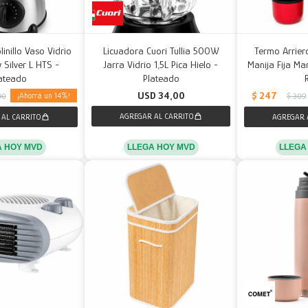
inillo Vaso Vidrio
Licuadora Cuori Tullia 500W
Termo Arrier
 Silver L HTS -
Jarra Vidrio 1,5L Pica Hielo -
Manija Fija Man
ateado
Plateado
$
247
USD
34,00
14
90
$
309
LLEGA HOY MVD
A HOY MVD
LLEGA