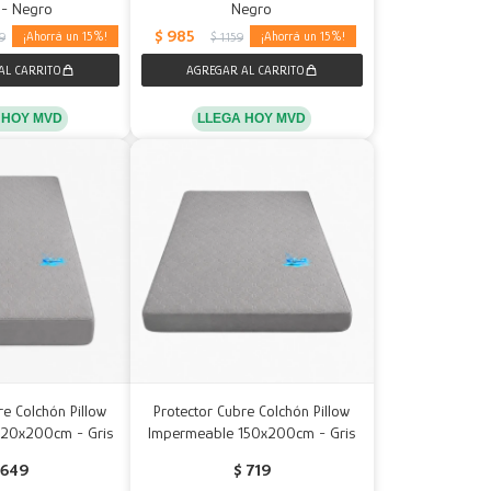
 - Negro
Negro
$
985
15
15
39
$
1.159
 HOY MVD
LLEGA HOY MVD
re Colchón Pillow
Protector Cubre Colchón Pillow
120x200cm - Gris
Impermeable 150x200cm - Gris
649
$
719