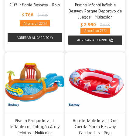
Puff Inflable Bestway - Rojo
Piscina Infantil Inflable
Bestway Parque Deportivo de
Decoración
Accesorios
Mesas
Calefactores
Acolchados y Frazadas
$
788
$
1.035
Juegos - Multicolor
23
$
2.990
$
4.109
Accesorios para el hogar
Muebles Infantiles
Fundas
27
Herramientas
Piscina Parque Infantil
Bote Inflable Infantil Con
Inflable con Tobogán Aro y
Cuerda Marca Bestway
Pelotas - Multicolor
Calidad Hts - Rojo