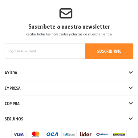
Decoración
Accesorios
Mesas
Calefactores
Acolchados y Frazadas
Suscríbete a nuestra newsletter
Accesorios para el hogar
Muebles Infantiles
Fundas
Recibe todas las novedades y ofertas de nuestra tienda.
Herramientas
SUSCRIBIRME
AYUDA
EMPRESA
COMPRA
SEGUINOS