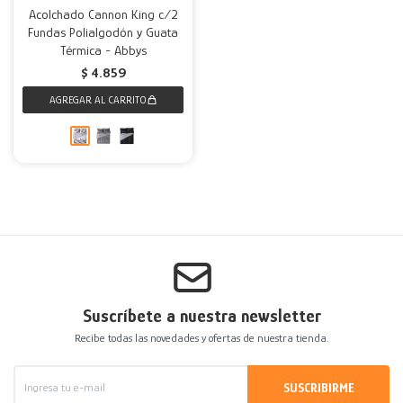
Acolchado Cannon King c/2
Fundas Polialgodón y Guata
Decoración
Accesorios
Mesas
Calefactores
Acolchados y Frazadas
Térmica - Abbys
$
4.859
Accesorios para el hogar
Muebles Infantiles
Fundas
Herramientas
Suscríbete a nuestra newsletter
Recibe todas las novedades y ofertas de nuestra tienda.
SUSCRIBIRME