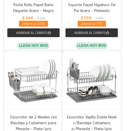
Porta Rollo Papel Baño
Soporte Papel Higiénico De
Elegante Acero - Negro
Pie Acero - Plateado
Decoración
Accesorios
Mesas
Calefactores
Acolchados y Frazadas
$
244
$
559
$
329
$
679
25
17
Accesorios para el hogar
Muebles Infantiles
Fundas
Herramientas
LLEGA HOY MVD
LLEGA HOY MVD
Escurridor de 2 Niveles con
Escurridor Vajilla Doble Nivel
Bandeja y Cubiertero para
c/Bandeja Cubiertero
Mesada - Plata/gris
p/Mesada - Plata/gris