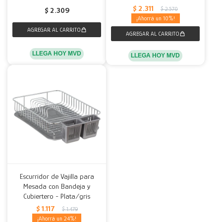
$
2.311
$
2.570
$
2.309
10
LLEGA HOY MVD
LLEGA HOY MVD
Escurridor de Vajilla para
Mesada con Bandeja y
Cubiertero - Plata/gris
$
1.117
$
1.479
24