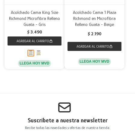
Decoración
Accesorios
Mesas
Calefactores
Acolchados y Frazadas
Acolchado Cama King Size
Acolchado Cama 1 Plaza
Richmond Microfibra Relleno
Richmond en Microfibra
Guata - Gris
Relleno Guata - Beige
Accesorios para el hogar
Muebles Infantiles
Fundas
$
3.490
$
2.190
Herramientas
LLEGA HOY MVD
LLEGA HOY MVD
Suscríbete a nuestra newsletter
Recibe todas las novedades y ofertas de nuestra tienda.