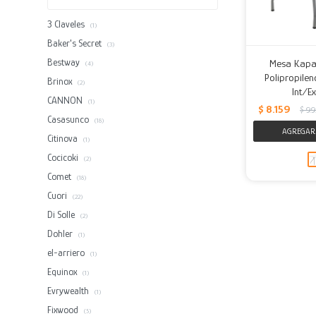
3 Claveles
(1)
Baker's Secret
(3)
Bestway
Mesa Kapa
(4)
Polipropilen
Brinox
(2)
Int/E
CANNON
(1)
$
8.159
$
9.
Casasunco
(18)
Citinova
(1)
Cocicoki
(2)
Comet
(18)
Cuori
(22)
Di Solle
(2)
Dohler
(1)
el-arriero
(1)
Equinox
(1)
Evrywealth
(1)
Fixwood
(5)