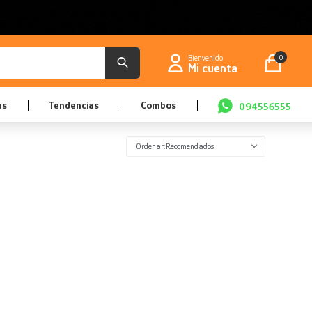
0
as
Tendencias
Combos
094556555
Recomendados