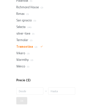
Polarbox
(1)
Richmond House
(2)
Rimax
(3)
San ignacio
(5)
Selecta
(46)
silver-love
(1)
Termolar
(1)
Tramontina
(2)
Vikaro
(3)
Warmthy
(2)
Wenco
(1)
Precio
($)
OK