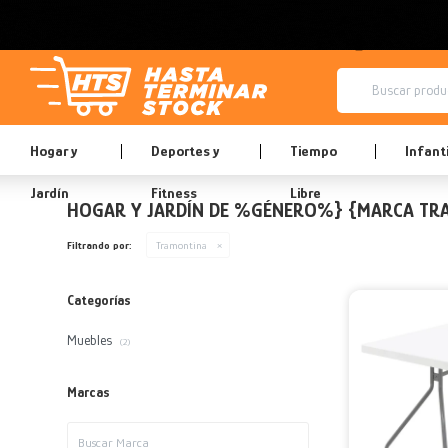
Hogar y
Deportes y
Tiempo
Infanti
Jardín
Fitness
Libre
HOGAR Y JARDÍN DE %GÉNERO%} {MARCA TR
Filtrando por:
Tramontina
Categorías
Muebles
(2)
Marcas