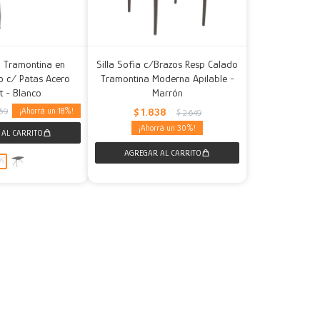
 Tramontina en
Silla Sofia c/Brazos Resp Calado
o c/ Patas Acero
Tramontina Moderna Apilable -
xt - Blanco
Marrón
18
$
1.838
959
$
2.649
30