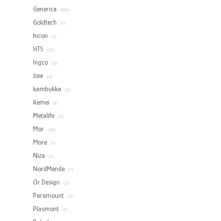
Generica
(185)
Goldtech
(1)
hicon
(1)
HTS
(27)
Ingco
(6)
Joie
(4)
kambukka
(2)
Kemei
(1)
Metalife
(5)
Mor
(24)
More
(1)
Niza
(1)
NordMende
(1)
Or Design
(2)
Paramount
(31)
Plasmont
(1)