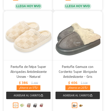
LLEGA HOY MVD
LLEGA HOY MVD
Pantufla de Felpa Super
Pantufla Gamuza con
Abrigadas Antideslizante
Corderito Super Abrigada
Unisex - Natural
Antideslizante - Gris
$
386
$
406
$
469
$
508
17
20