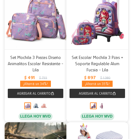
Set Mochila 3 Piezas Diseño
Set Escolar Mochila 3 Pzas +
Animalitos Escolar Resistente -
Soporte Regulable Alum
Lila
Fucsia - Lila
$
491
$
897
$
755
$
1.380
34
35
LLEGA HOY MVD
LLEGA HOY MVD