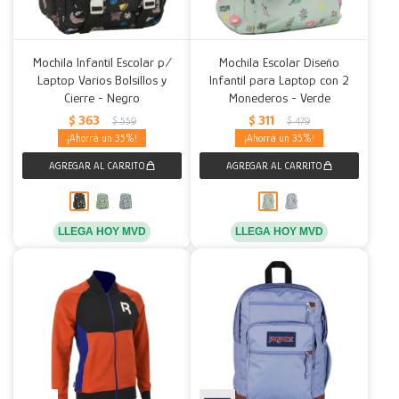
Mochila Infantil Escolar p/
Mochila Escolar Diseño
Laptop Varios Bolsillos y
Infantil para Laptop con 2
Cierre - Negro
Monederos - Verde
$
363
$
311
$
559
$
479
35
35
LLEGA HOY MVD
LLEGA HOY MVD