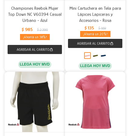
Championes Reebok Mujer
Mini Cartuchera en Tela para
Top Down NC V60394 Casual
Lápices Lapiceras y
Urbano - Azul
Accesorios - Rosa
$
135
$
169
$
985
$
2.390
20
58
LLEGA HOY MVD
LLEGA HOY MVD