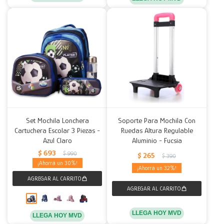
Set Mochila Lonchera
Soporte Para Mochila Con
Cartuchera Escolar 3 Piezas -
Ruedas Altura Regulable
Azul Claro
Aluminio - Fucsia
$
693
$
990
$
265
$
390
30
32
LLEGA HOY MVD
LLEGA HOY MVD