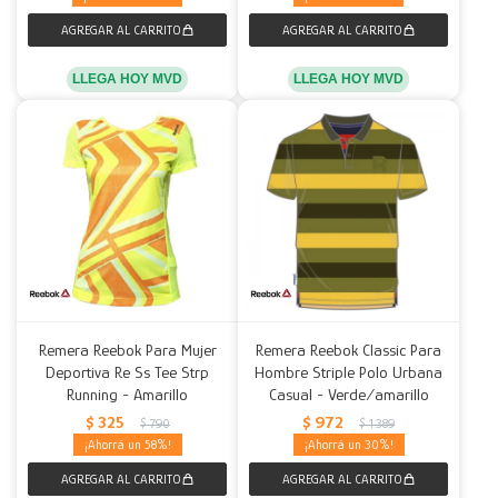
LLEGA HOY MVD
LLEGA HOY MVD
Remera Reebok Para Mujer
Remera Reebok Classic Para
Deportiva Re Ss Tee Strp
Hombre Striple Polo Urbana
Running - Amarillo
Casual - Verde/amarillo
$
325
$
972
$
790
$
1.389
58
30