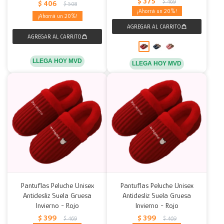
$
375
$
469
$
406
$
508
20
20
LLEGA HOY MVD
LLEGA HOY MVD
Pantuflas Peluche Unisex
Pantuflas Peluche Unisex
Antidesliz Suela Gruesa
Antidesliz Suela Gruesa
Invierno - Rojo
Invierno - Rojo
$
399
$
399
$
469
$
469