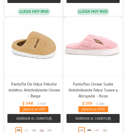
LLEGA HOY MVD
LLEGA HOY MVD
Pantufla De Felpa Peluche
Pantuflas Unisex Suela
sintético Antideslizante Unisex
Antideslizante Felpa Suave y
- Beige
Abrigada - Rosa
$
348
$
319
$
409
$
399
14
20