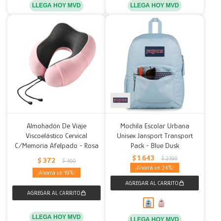
LLEGA HOY MVD
LLEGA HOY MVD
Almohadón De Viaje
Mochila Escolar Urbana
Viscoelástico Cervical
Unisex Jansport Transport
C/Memoria Afelpado - Rosa
Pack - Blue Dusk
$
1.643
$
2.190
$
372
$
460
24
19
LLEGA HOY MVD
LLEGA HOY MVD