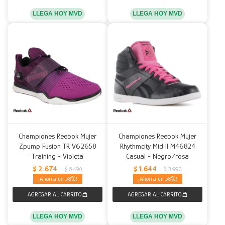
LLEGA HOY MVD
LLEGA HOY MVD
Championes Reebok Mujer
Championes Reebok Mujer
Zpump Fusion TR V62658
Rhythmcity Mid II M46824
Training - Violeta
Casual - Negro/rosa
$
2.674
$
1.644
$
6.490
$
3.990
58
58
LLEGA HOY MVD
LLEGA HOY MVD