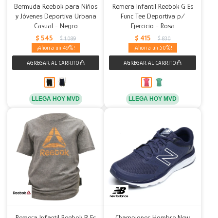
Bermuda Reebok para Niños
Remera Infantil Reebok G Es
y Jóvenes Deportiva Urbana
Func Tee Deportiva p/
Casual - Negro
Ejercicio - Rosa
$
545
$
415
$
1.089
$
830
49
50
LLEGA HOY MVD
LLEGA HOY MVD
Remera Infantil Reebok B Es
Championes Hombre New