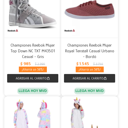
Championes Reebok Mujer
Championes Reebok Mujer
Top Down NC TXT M43501
Royal Tenstall Casual Urbano
Casual - Gris
- Bordó
$
985
$
1.545
$
2.390
$
3.750
58
58
LLEGA HOY MVD
LLEGA HOY MVD