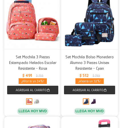
Set Mochila 3 Piezas
Set Mochila Bolso Monedero
Estampado Helados Escolar
Alumno 3 Piezas Unisex
Resistente - Rosa
Resistente - Cyan
$
491
$
512
$
755
$
755
34
32
LLEGA HOY MVD
LLEGA HOY MVD