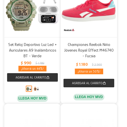
Set Reloj Deportivo Luz Led +
Championes Reebok Niño
Auriculares A9 Inalámbricos
Jóvenes Royal Effect M46740
BT - Verde
- Fucsia
$
990
$
1.789
$
1.180
$
2.360
44
50
LLEGA HOY MVD
LLEGA HOY MVD