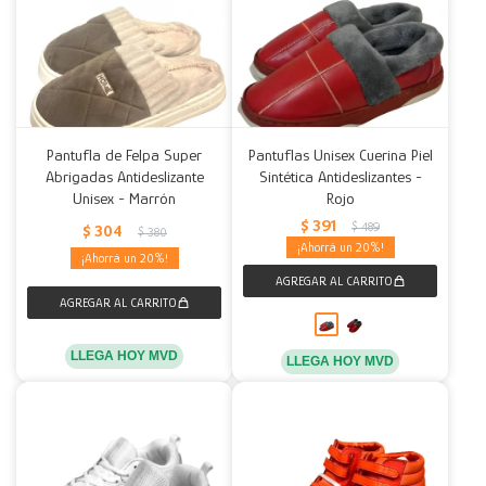
Pantufla de Felpa Super
Pantuflas Unisex Cuerina Piel
Abrigadas Antideslizante
Sintética Antideslizantes -
Unisex - Marrón
Rojo
$
391
$
489
$
304
$
380
20
20
LLEGA HOY MVD
LLEGA HOY MVD