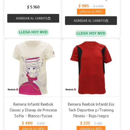
$
985
$
2.390
$
5.160
58
LLEGA HOY MVD
LLEGA HOY MVD
Remera Infantil Reebok
Remera Reebok Infantil Ess
Classic y Disney de Princesa
Tech Deportiva p/Training
Sofía - Blanco/fucsia
Fitness - Rojo/negro
$
480
$
235
$
959
$
469
49
49