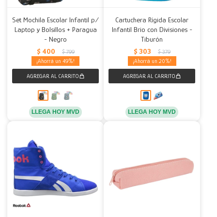
Set Mochila Escolar Infantil p/
Cartuchera Rígida Escolar
Laptop y Bolsillos + Paragua
Infantil Brio con Divisiones -
- Negro
Tiburón
$
400
$
303
$
799
$
379
49
20
LLEGA HOY MVD
LLEGA HOY MVD