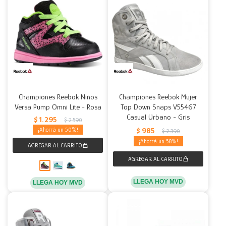
Championes Reebok Niños
Championes Reebok Mujer
Versa Pump Omni Lite - Rosa
Top Down Snaps V55467
Casual Urbano - Gris
$
1.295
$
2.590
$
985
50
$
2.390
58
LLEGA HOY MVD
LLEGA HOY MVD