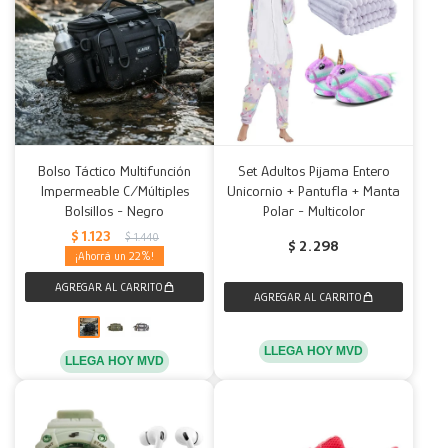
Bolso Táctico Multifunción
Set Adultos Pijama Entero
Impermeable C/Múltiples
Unicornio + Pantufla + Manta
Bolsillos - Negro
Polar - Multicolor
$
1.123
$
1.440
$
2.298
22
LLEGA HOY MVD
LLEGA HOY MVD