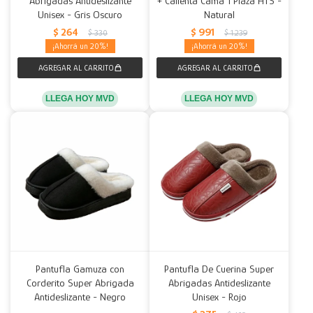
Abrigadas Antideslizante
+ Calienta Cama 1 Plaza HTS -
Unisex - Gris Oscuro
Natural
Decoración
Accesorios
Mesas
Calefactores
Acolchados y Frazadas
$
264
$
991
$
330
$
1.239
20
20
Accesorios para el hogar
Muebles Infantiles
Fundas
Herramientas
LLEGA HOY MVD
LLEGA HOY MVD
Pantufla Gamuza con
Pantufla De Cuerina Super
Corderito Super Abrigada
Abrigadas Antideslizante
Antideslizante - Negro
Unisex - Rojo