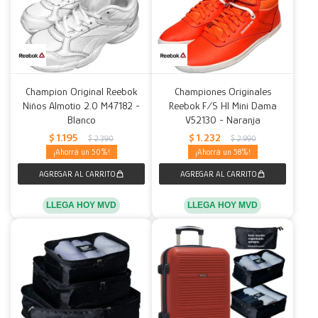
Champion Original Reebok
Championes Originales
Niños Almotio 2.0 M47182 -
Reebok F/S HI Mini Dama
Blanco
V52130 - Naranja
$
1.195
$
1.232
$
2.390
$
2.990
50
58
LLEGA HOY MVD
LLEGA HOY MVD