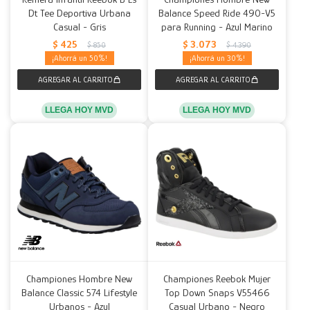
Dt Tee Deportiva Urbana
Balance Speed Ride 490-V5
Casual - Gris
para Running - Azul Marino
$
425
$
3.073
$
850
$
4.390
50
30
LLEGA HOY MVD
LLEGA HOY MVD
Championes Hombre New
Championes Reebok Mujer
Balance Classic 574 Lifestyle
Top Down Snaps V55466
Urbanos - Azul
Casual Urbano - Negro