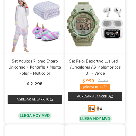
Set Adultos Pijama Entero
Set Reloj Deportivo Luz Led +
Unicornio + Pantufla + Manta
Auriculares A9 Inalámbricos
Polar - Multicolor
BT - Verde
$
990
$
1.789
$
2.298
44
LLEGA HOY MVD
LLEGA HOY MVD