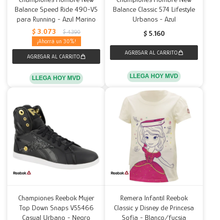
Balance Speed Ride 490-V5
Balance Classic 574 Lifestyle
para Running - Azul Marino
Urbanos - Azul
$
3.073
$
4.390
$
5.160
30
LLEGA HOY MVD
LLEGA HOY MVD
Championes Reebok Mujer
Remera Infantil Reebok
Top Down Snaps V55466
Classic y Disney de Princesa
Casual Urbano - Negro
Sofía - Blanco/fucsia