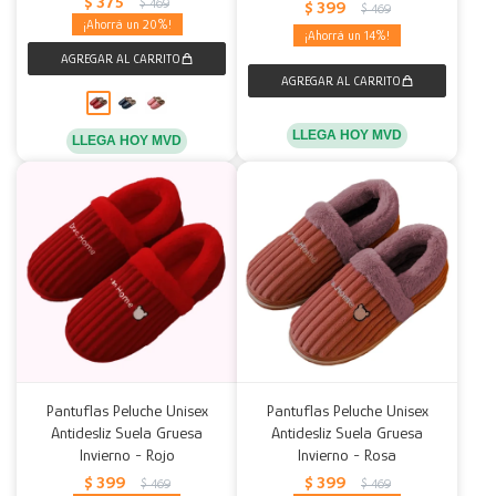
$
375
$
469
$
399
$
469
20
14
LLEGA HOY MVD
LLEGA HOY MVD
Pantuflas Peluche Unisex
Pantuflas Peluche Unisex
Antidesliz Suela Gruesa
Antidesliz Suela Gruesa
Invierno - Rojo
Invierno - Rosa
$
399
$
399
$
469
$
469