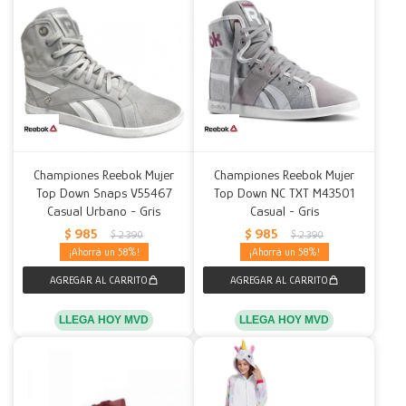
Championes Reebok Mujer
Championes Reebok Mujer
Top Down Snaps V55467
Top Down NC TXT M43501
Casual Urbano - Gris
Casual - Gris
$
985
$
985
$
2.390
$
2.390
58
58
LLEGA HOY MVD
LLEGA HOY MVD