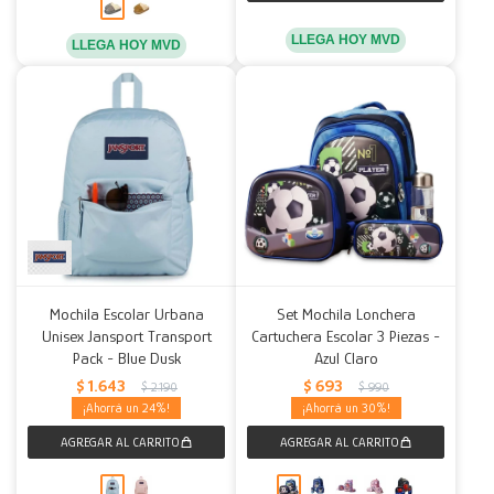
LLEGA HOY MVD
LLEGA HOY MVD
Mochila Escolar Urbana
Set Mochila Lonchera
Unisex Jansport Transport
Cartuchera Escolar 3 Piezas -
Pack - Blue Dusk
Azul Claro
$
1.643
$
693
$
2.190
$
990
24
30