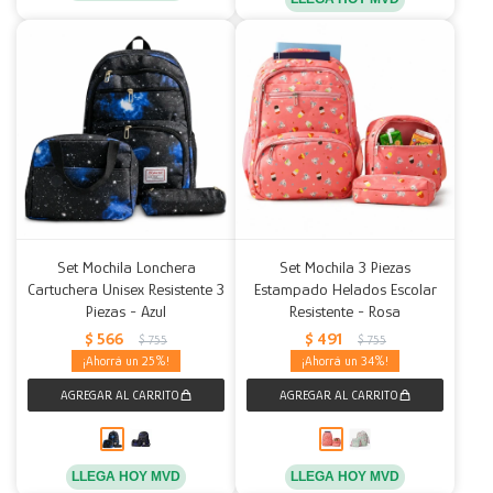
Set Mochila Lonchera
Set Mochila 3 Piezas
Cartuchera Unisex Resistente 3
Estampado Helados Escolar
Piezas - Azul
Resistente - Rosa
$
566
$
491
$
755
$
755
25
34
LLEGA HOY MVD
LLEGA HOY MVD