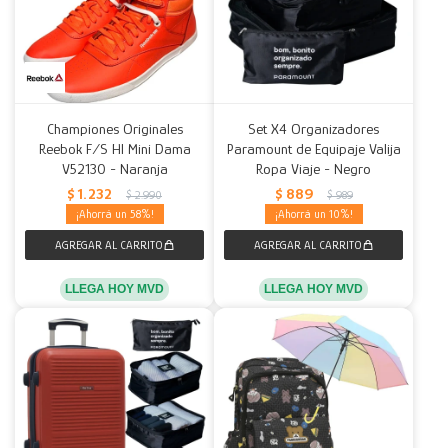
Championes Originales
Set X4 Organizadores
Reebok F/S HI Mini Dama
Paramount de Equipaje Valija
V52130 - Naranja
Ropa Viaje - Negro
$
1.232
$
889
$
2.990
$
989
58
10
LLEGA HOY MVD
LLEGA HOY MVD