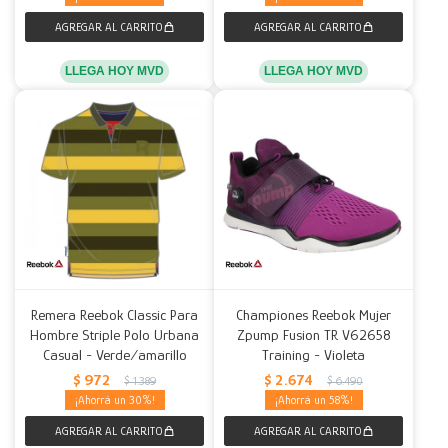
LLEGA HOY MVD
LLEGA HOY MVD
Remera Reebok Classic Para
Championes Reebok Mujer
Hombre Striple Polo Urbana
Zpump Fusion TR V62658
Casual - Verde/amarillo
Training - Violeta
$
972
$
2.674
$
1.389
$
6.490
30
58