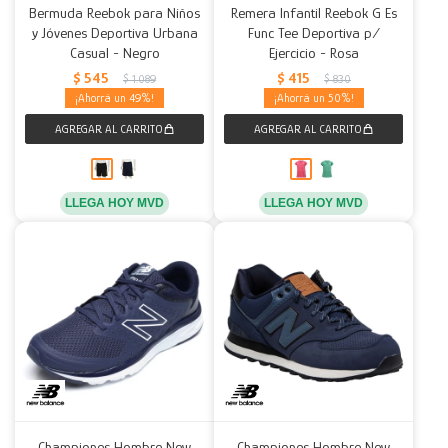
Bermuda Reebok para Niños
Remera Infantil Reebok G Es
y Jóvenes Deportiva Urbana
Func Tee Deportiva p/
Casual - Negro
Ejercicio - Rosa
$
545
$
415
$
1.089
$
830
49
50
LLEGA HOY MVD
LLEGA HOY MVD
Championes Hombre New
Championes Hombre New