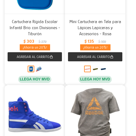
Cartuchera Rígida Escolar
Mini Cartuchera en Tela para
Infantil Brio con Divisiones -
Lápices Lapiceras y
Tiburón
Accesorios - Rosa
$
303
$
135
$
379
$
169
20
20
LLEGA HOY MVD
LLEGA HOY MVD