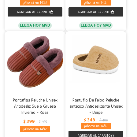
14
14
LLEGA HOY MVD
LLEGA HOY MVD
Pantuflas Peluche Unisex
Pantufla De Felpa Peluche
Antidesliz Suela Gruesa
sintético Antideslizante Unisex
Invierno - Rosa
- Beige
$
348
$
409
$
399
$
469
14
14