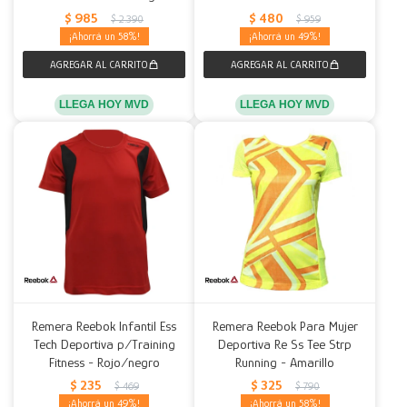
$
985
$
480
$
2.390
$
959
58
49
LLEGA HOY MVD
LLEGA HOY MVD
Remera Reebok Infantil Ess
Remera Reebok Para Mujer
Tech Deportiva p/Training
Deportiva Re Ss Tee Strp
Fitness - Rojo/negro
Running - Amarillo
$
235
$
325
$
469
$
790
49
58