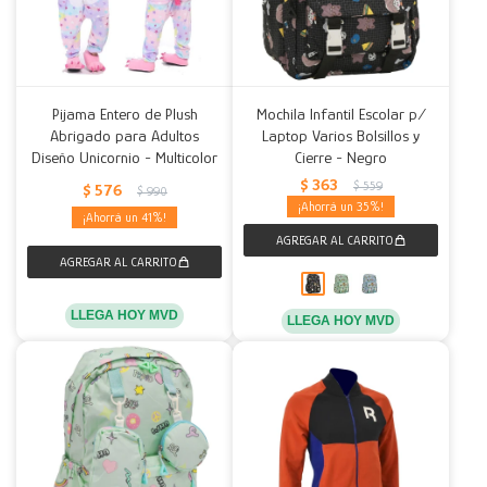
Pijama Entero de Plush
Mochila Infantil Escolar p/
Abrigado para Adultos
Laptop Varios Bolsillos y
Diseño Unicornio - Multicolor
Cierre - Negro
$
363
$
559
$
576
$
990
35
41
LLEGA HOY MVD
LLEGA HOY MVD