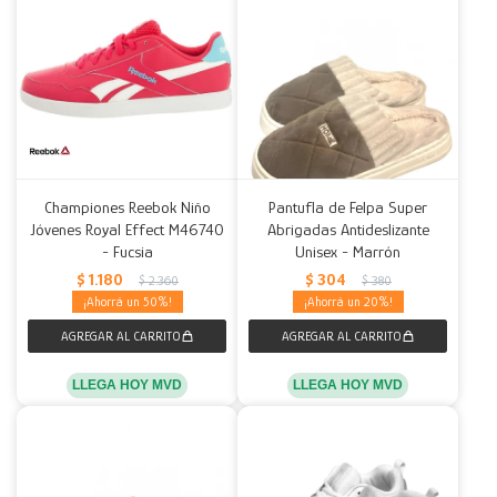
Championes Reebok Niño
Pantufla de Felpa Super
Jóvenes Royal Effect M46740
Abrigadas Antideslizante
- Fucsia
Unisex - Marrón
$
1.180
$
304
$
2.360
$
380
50
20
LLEGA HOY MVD
LLEGA HOY MVD