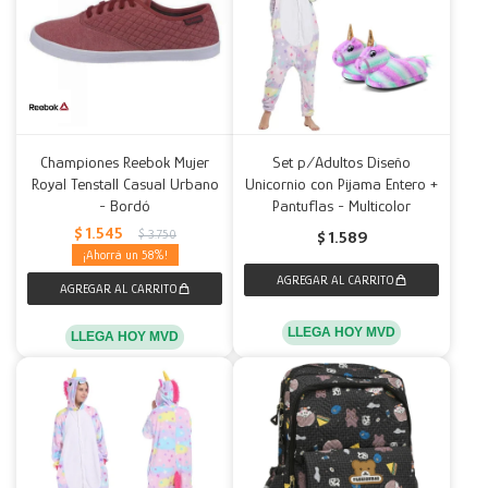
Championes Reebok Mujer
Set p/Adultos Diseño
Royal Tenstall Casual Urbano
Unicornio con Pijama Entero +
- Bordó
Pantuflas - Multicolor
$
1.545
$
3.750
$
1.589
58
LLEGA HOY MVD
LLEGA HOY MVD