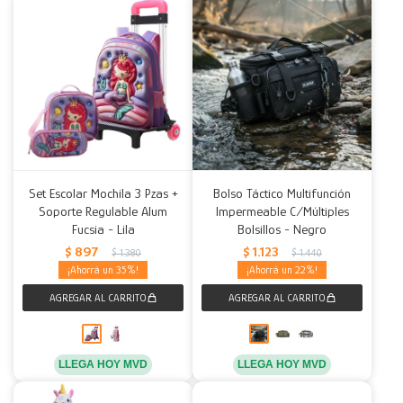
Set Escolar Mochila 3 Pzas +
Bolso Táctico Multifunción
Soporte Regulable Alum
Impermeable C/Múltiples
Fucsia - Lila
Bolsillos - Negro
$
897
$
1.123
$
1.380
$
1.440
35
22
LLEGA HOY MVD
LLEGA HOY MVD