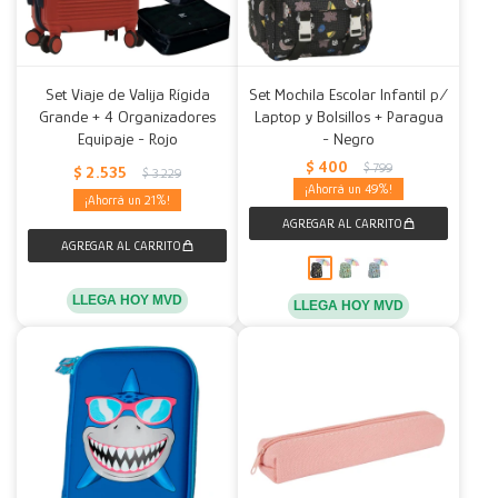
Set Viaje de Valija Rígida
Set Mochila Escolar Infantil p/
Grande + 4 Organizadores
Laptop y Bolsillos + Paragua
Equipaje - Rojo
- Negro
$
400
$
799
$
2.535
$
3.229
49
21
LLEGA HOY MVD
LLEGA HOY MVD