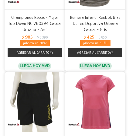
Championes Reebok Mujer
Remera Infantil Reebok B Es
Top Down NC V60394 Casual
Dt Tee Deportiva Urbana
Urbano - Azul
Casual - Gris
$
985
$
425
$
2.390
$
850
58
50
LLEGA HOY MVD
LLEGA HOY MVD