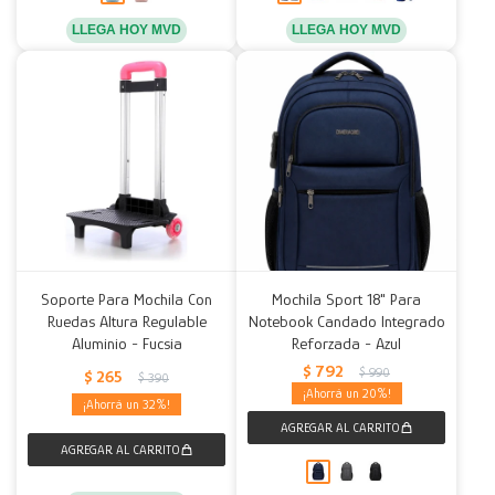
LLEGA HOY MVD
LLEGA HOY MVD
Soporte Para Mochila Con
Mochila Sport 18" Para
Ruedas Altura Regulable
Notebook Candado Integrado
Aluminio - Fucsia
Reforzada - Azul
$
792
$
990
$
265
$
390
20
32