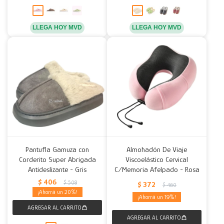
LLEGA HOY MVD
LLEGA HOY MVD
Pantufla Gamuza con
Almohadón De Viaje
Corderito Super Abrigada
Viscoelástico Cervical
Antideslizante - Gris
C/Memoria Afelpado - Rosa
$
406
$
508
$
372
$
460
20
19