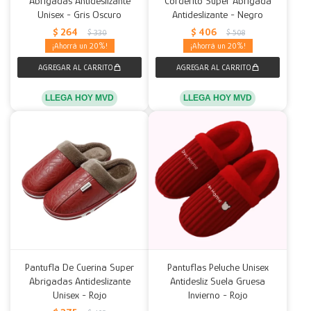
Abrigadas Antideslizante
Corderito Super Abrigada
Unisex - Gris Oscuro
Antideslizante - Negro
Decoración
Accesorios
Mesas
Calefactores
Acolchados y Frazadas
$
264
$
406
$
330
$
508
20
20
Accesorios para el hogar
Muebles Infantiles
Fundas
Herramientas
LLEGA HOY MVD
LLEGA HOY MVD
Pantufla De Cuerina Super
Pantuflas Peluche Unisex
Abrigadas Antideslizante
Antidesliz Suela Gruesa
Unisex - Rojo
Invierno - Rojo