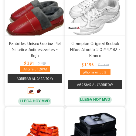
Pantuflas Unisex Cuerina Piel
Champion Original Reebok
Sintética Antideslizantes -
Niños Almotio 2.0 M47182 -
Rojo
Blanco
$
391
$
489
$
1.195
$
2.390
20
50
LLEGA HOY MVD
LLEGA HOY MVD