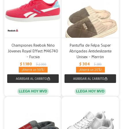
Championes Reebok Niño
Pantufla de Felpa Super
Jóvenes Royal Effect M46740
Abrigadas Antideslizante
- Fucsia
Unisex - Marrón
$
1.180
$
304
$
2.360
$
380
50
20
LLEGA HOY MVD
LLEGA HOY MVD