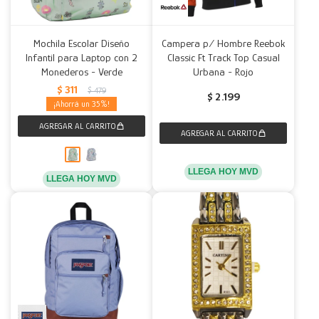
Mochila Escolar Diseño
Campera p/ Hombre Reebok
Infantil para Laptop con 2
Classic Ft Track Top Casual
Monederos - Verde
Urbana - Rojo
$
311
$
479
$
2.199
35
LLEGA HOY MVD
LLEGA HOY MVD