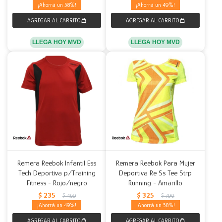
58
49
LLEGA HOY MVD
LLEGA HOY MVD
Remera Reebok Infantil Ess
Remera Reebok Para Mujer
Tech Deportiva p/Training
Deportiva Re Ss Tee Strp
Fitness - Rojo/negro
Running - Amarillo
$
235
$
325
$
469
$
790
49
58