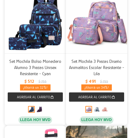
Set Mochila Bolso Monedero
Set Mochila 3 Piezas Diseño
Alumno 3 Piezas Unisex
Animalitos Escolar Resistente -
Resistente - Cyan
Lila
$
512
$
491
$
755
$
755
32
34
LLEGA HOY MVD
LLEGA HOY MVD