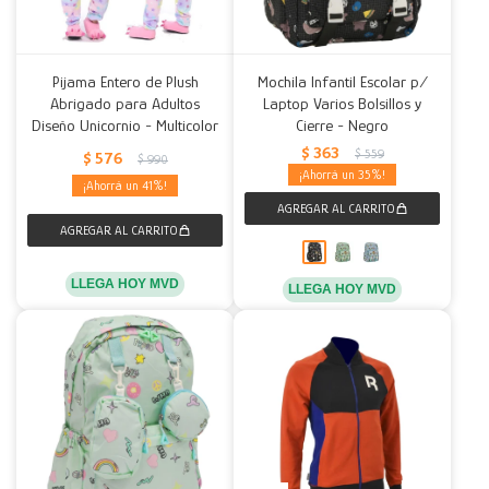
Pijama Entero de Plush
Mochila Infantil Escolar p/
Abrigado para Adultos
Laptop Varios Bolsillos y
Diseño Unicornio - Multicolor
Cierre - Negro
$
363
$
559
$
576
$
990
35
41
LLEGA HOY MVD
LLEGA HOY MVD