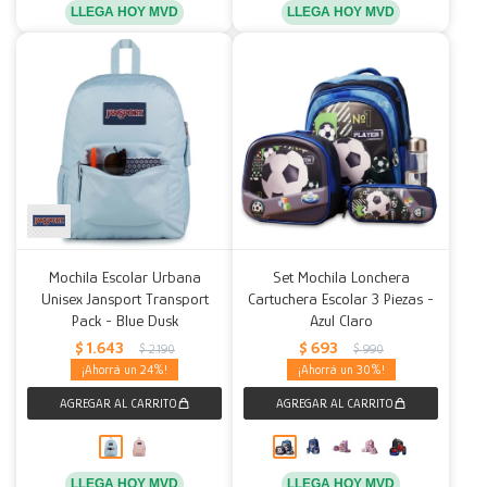
LLEGA HOY MVD
LLEGA HOY MVD
Mochila Escolar Urbana
Set Mochila Lonchera
Unisex Jansport Transport
Cartuchera Escolar 3 Piezas -
Pack - Blue Dusk
Azul Claro
$
1.643
$
693
$
2.190
$
990
24
30
LLEGA HOY MVD
LLEGA HOY MVD