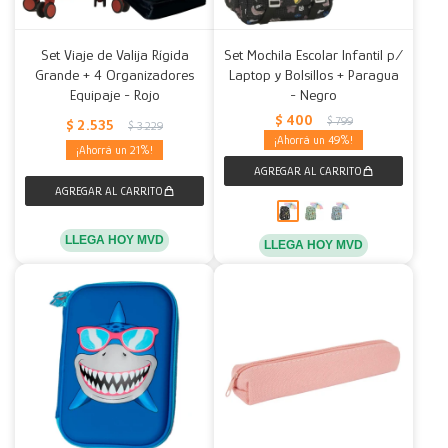
Set Viaje de Valija Rígida
Set Mochila Escolar Infantil p/
Grande + 4 Organizadores
Laptop y Bolsillos + Paragua
Equipaje - Rojo
- Negro
$
400
$
799
$
2.535
$
3.229
49
21
LLEGA HOY MVD
LLEGA HOY MVD