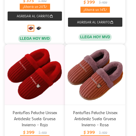
$
375
$
469
$
399
$
469
20
14
LLEGA HOY MVD
LLEGA HOY MVD
Pantuflas Peluche Unisex
Pantuflas Peluche Unisex
Antidesliz Suela Gruesa
Antidesliz Suela Gruesa
Invierno - Rojo
Invierno - Rosa
$
399
$
399
$
469
$
469