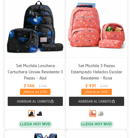
Set Mochila Lonchera
Set Mochila 3 Piezas
Cartuchera Unisex Resistente 3
Estampado Helados Escolar
Piezas - Azul
Resistente - Rosa
$
566
$
491
$
755
$
755
25
34
LLEGA HOY MVD
LLEGA HOY MVD