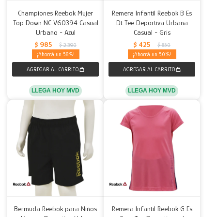
Championes Reebok Mujer
Remera Infantil Reebok B Es
Top Down NC V60394 Casual
Dt Tee Deportiva Urbana
Urbano - Azul
Casual - Gris
$
985
$
425
$
2.390
$
850
58
50
LLEGA HOY MVD
LLEGA HOY MVD
Bermuda Reebok para Niños
Remera Infantil Reebok G Es