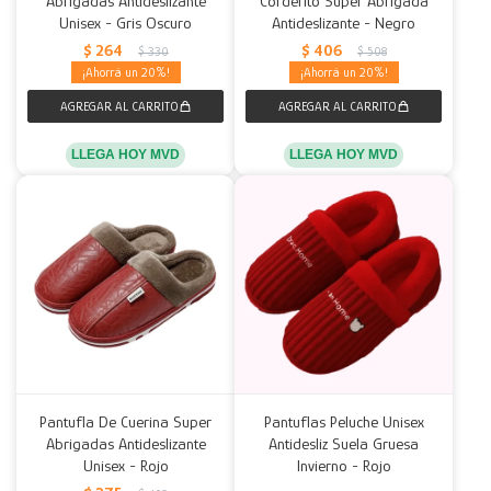
Abrigadas Antideslizante
Corderito Super Abrigada
Unisex - Gris Oscuro
Antideslizante - Negro
Decoración
Accesorios
Mesas
Calefactores
Acolchados y Frazadas
$
264
$
406
$
330
$
508
20
20
Accesorios para el hogar
Muebles Infantiles
Fundas
Herramientas
LLEGA HOY MVD
LLEGA HOY MVD
Pantufla De Cuerina Super
Pantuflas Peluche Unisex
Abrigadas Antideslizante
Antidesliz Suela Gruesa
Unisex - Rojo
Invierno - Rojo