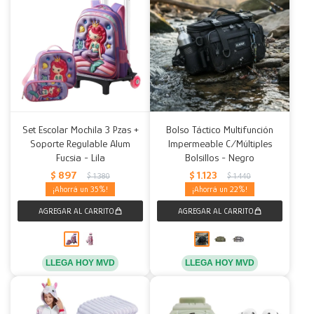
Set Escolar Mochila 3 Pzas +
Bolso Táctico Multifunción
Soporte Regulable Alum
Impermeable C/Múltiples
Fucsia - Lila
Bolsillos - Negro
$
897
$
1.123
$
1.380
$
1.440
35
22
LLEGA HOY MVD
LLEGA HOY MVD