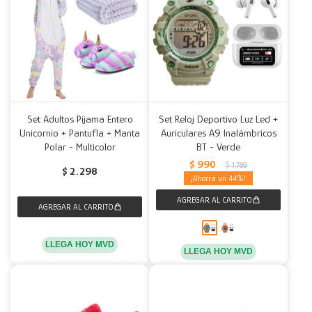
Set Adultos Pijama Entero
Set Reloj Deportivo Luz Led +
Unicornio + Pantufla + Manta
Auriculares A9 Inalámbricos
Polar - Multicolor
BT - Verde
$
990
$
1.789
$
2.298
44
LLEGA HOY MVD
LLEGA HOY MVD