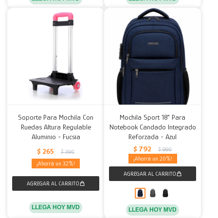
Soporte Para Mochila Con
Mochila Sport 18" Para
Ruedas Altura Regulable
Notebook Candado Integrado
Aluminio - Fucsia
Reforzada - Azul
$
792
$
990
$
265
$
390
20
32
LLEGA HOY MVD
LLEGA HOY MVD