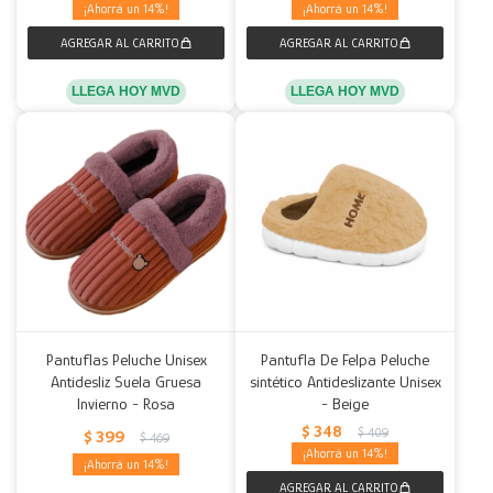
14
14
LLEGA HOY MVD
LLEGA HOY MVD
Pantuflas Peluche Unisex
Pantufla De Felpa Peluche
Antidesliz Suela Gruesa
sintético Antideslizante Unisex
Invierno - Rosa
- Beige
$
348
$
409
$
399
$
469
14
14