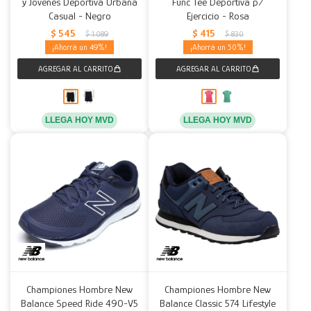
y Jóvenes Deportiva Urbana
Func Tee Deportiva p/
Casual - Negro
Ejercicio - Rosa
$
545
$
415
$
1.089
$
830
49
50
LLEGA HOY MVD
LLEGA HOY MVD
Championes Hombre New
Championes Hombre New
Balance Speed Ride 490-V5
Balance Classic 574 Lifestyle