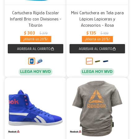
Cartuchera Rígida Escolar
Mini Cartuchera en Tela para
Infantil Brio con Divisiones -
Lápices Lapiceras y
Tiburón
Accesorios - Rosa
$
303
$
135
$
379
$
169
20
20
LLEGA HOY MVD
LLEGA HOY MVD