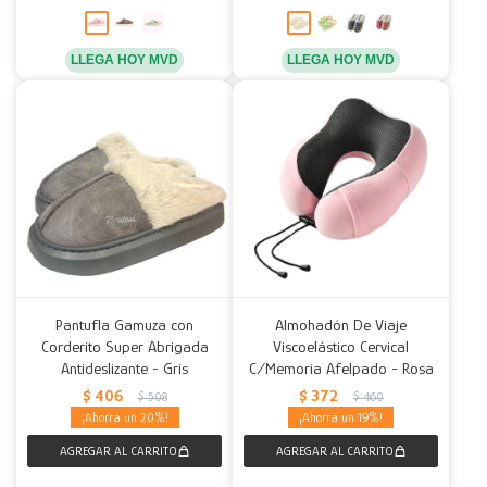
LLEGA HOY MVD
LLEGA HOY MVD
Pantufla Gamuza con
Almohadón De Viaje
Corderito Super Abrigada
Viscoelástico Cervical
Antideslizante - Gris
C/Memoria Afelpado - Rosa
$
406
$
372
$
508
$
460
20
19