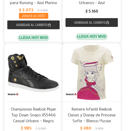
para Running - Azul Marino
Urbanos - Azul
$
3.073
$
4.390
$
5.160
30
LLEGA HOY MVD
LLEGA HOY MVD
Championes Reebok Mujer
Remera Infantil Reebok
Top Down Snaps V55466
Classic y Disney de Princesa
Casual Urbano - Negro
Sofía - Blanco/fucsia
$
985
$
480
$
2.390
$
959