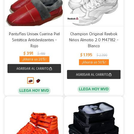
Pantuflas Unisex Cuerina Piel
Champion Original Reebok
Sintética Antideslizantes -
Niños Almotio 2.0 M47182 -
Rojo
Blanco
$
391
$
489
$
1.195
$
2.390
20
50
LLEGA HOY MVD
LLEGA HOY MVD