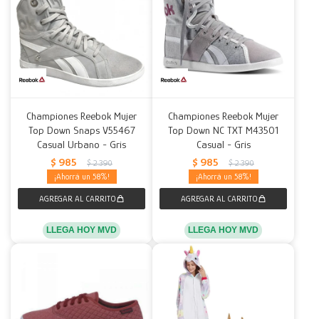
Championes Reebok Mujer
Championes Reebok Mujer
Top Down Snaps V55467
Top Down NC TXT M43501
Casual Urbano - Gris
Casual - Gris
$
985
$
985
$
2.390
$
2.390
58
58
LLEGA HOY MVD
LLEGA HOY MVD