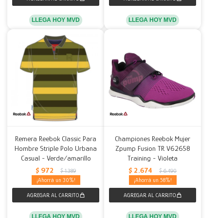
LLEGA HOY MVD
LLEGA HOY MVD
Remera Reebok Classic Para
Championes Reebok Mujer
Hombre Striple Polo Urbana
Zpump Fusion TR V62658
Casual - Verde/amarillo
Training - Violeta
$
972
$
2.674
$
1.389
$
6.490
30
58
LLEGA HOY MVD
LLEGA HOY MVD