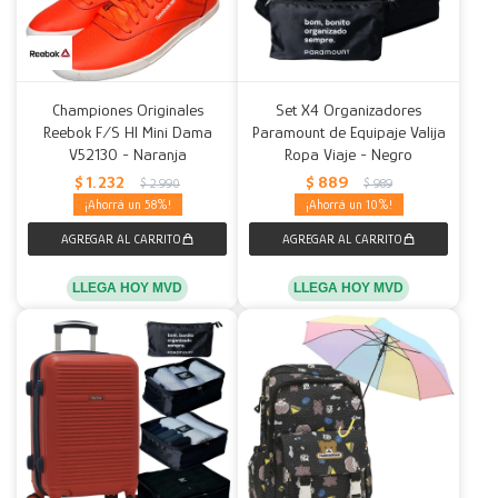
Championes Originales
Set X4 Organizadores
Reebok F/S HI Mini Dama
Paramount de Equipaje Valija
V52130 - Naranja
Ropa Viaje - Negro
$
1.232
$
889
$
2.990
$
989
58
10
LLEGA HOY MVD
LLEGA HOY MVD