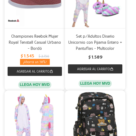
Championes Reebok Mujer
Set p/Adultos Diseño
Royal Tenstall Casual Urbano
Unicornio con Pijama Entero +
- Bordó
Pantuflas - Multicolor
$
1.545
$
3.750
$
1.589
58
LLEGA HOY MVD
LLEGA HOY MVD