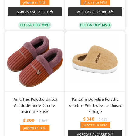
14
14
LLEGA HOY MVD
LLEGA HOY MVD
Pantuflas Peluche Unisex
Pantufla De Felpa Peluche
Antidesliz Suela Gruesa
sintético Antideslizante Unisex
Invierno - Rosa
- Beige
$
348
$
409
$
399
$
469
14
14