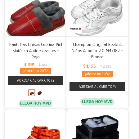
Pantuflas Unisex Cuerina Piel
Champion Original Reebok
Sintética Antideslizantes -
Niños Almotio 2.0 M47182 -
Rojo
Blanco
$
391
$
489
$
1.195
$
2.390
20
50
LLEGA HOY MVD
LLEGA HOY MVD