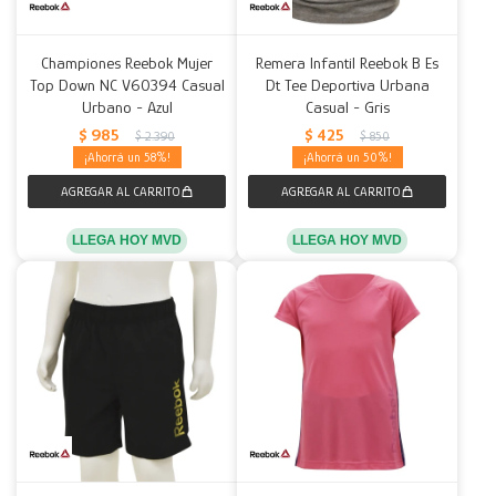
Championes Reebok Mujer
Remera Infantil Reebok B Es
Top Down NC V60394 Casual
Dt Tee Deportiva Urbana
Urbano - Azul
Casual - Gris
$
985
$
425
$
2.390
$
850
58
50
LLEGA HOY MVD
LLEGA HOY MVD