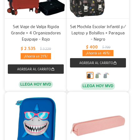
Set Viaje de Valija Rígida
Set Mochila Escolar Infantil p/
Grande + 4 Organizadores
Laptop y Bolsillos + Paragua
Equipaje - Rojo
- Negro
$
400
$
799
$
2.535
$
3.229
49
21
LLEGA HOY MVD
LLEGA HOY MVD