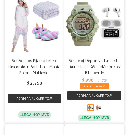
Set Adultos Pijama Entero
Set Reloj Deportivo Luz Led +
Unicornio + Pantufla + Manta
Auriculares A9 Inalámbricos
Polar - Multicolor
BT - Verde
$
990
$
1.789
$
2.298
44
LLEGA HOY MVD
LLEGA HOY MVD