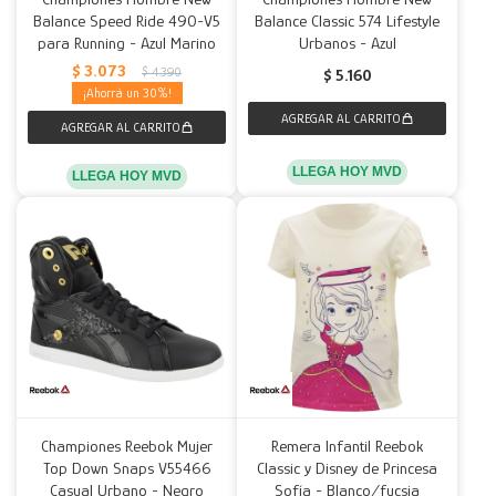
Balance Speed Ride 490-V5
Balance Classic 574 Lifestyle
para Running - Azul Marino
Urbanos - Azul
$
3.073
$
4.390
$
5.160
30
LLEGA HOY MVD
LLEGA HOY MVD
Championes Reebok Mujer
Remera Infantil Reebok
Top Down Snaps V55466
Classic y Disney de Princesa
Casual Urbano - Negro
Sofía - Blanco/fucsia