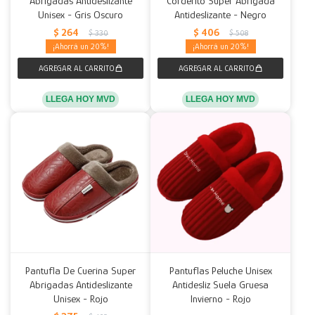
Abrigadas Antideslizante
Corderito Super Abrigada
Unisex - Gris Oscuro
Antideslizante - Negro
Decoración
Accesorios
Mesas
Calefactores
Acolchados y Frazadas
$
264
$
406
$
330
$
508
20
20
Accesorios para el hogar
Muebles Infantiles
Fundas
Herramientas
LLEGA HOY MVD
LLEGA HOY MVD
Pantufla De Cuerina Super
Pantuflas Peluche Unisex
Abrigadas Antideslizante
Antidesliz Suela Gruesa
Unisex - Rojo
Invierno - Rojo