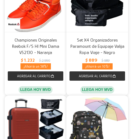
Championes Originales
Set X4 Organizadores
Reebok F/S HI Mini Dama
Paramount de Equipaje Valija
V52130 - Naranja
Ropa Viaje - Negro
$
1.232
$
889
$
2.990
$
989
58
10
LLEGA HOY MVD
LLEGA HOY MVD