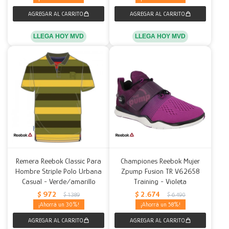
LLEGA HOY MVD
LLEGA HOY MVD
Remera Reebok Classic Para
Championes Reebok Mujer
Hombre Striple Polo Urbana
Zpump Fusion TR V62658
Casual - Verde/amarillo
Training - Violeta
$
972
$
2.674
$
1.389
$
6.490
30
58