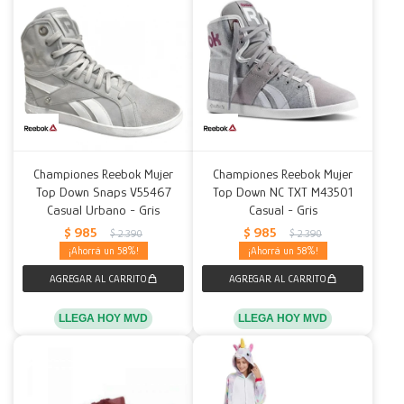
Championes Reebok Mujer
Championes Reebok Mujer
Top Down Snaps V55467
Top Down NC TXT M43501
Casual Urbano - Gris
Casual - Gris
$
985
$
985
$
2.390
$
2.390
58
58
LLEGA HOY MVD
LLEGA HOY MVD