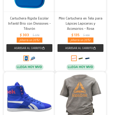
Cartuchera Rígida Escolar
Mini Cartuchera en Tela para
Infantil Brio con Divisiones -
Lápices Lapiceras y
Tiburón
Accesorios - Rosa
$
303
$
135
$
379
$
169
20
20
LLEGA HOY MVD
LLEGA HOY MVD