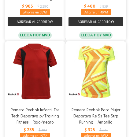
$
985
$
480
$
2.390
$
959
58
49
LLEGA HOY MVD
LLEGA HOY MVD
Remera Reebok Infantil Ess
Remera Reebok Para Mujer
Tech Deportiva p/Training
Deportiva Re Ss Tee Strp
Fitness - Rojo/negro
Running - Amarillo
$
235
$
325
$
469
$
790
49
58