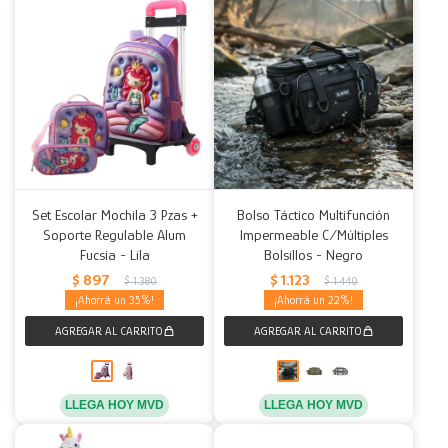
Set Escolar Mochila 3 Pzas +
Bolso Táctico Multifunción
Soporte Regulable Alum
Impermeable C/Múltiples
Fucsia - Lila
Bolsillos - Negro
$
897
$
1.123
$
1.380
$
1.440
35
22
LLEGA HOY MVD
LLEGA HOY MVD