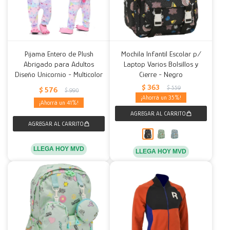
Pijama Entero de Plush
Mochila Infantil Escolar p/
Abrigado para Adultos
Laptop Varios Bolsillos y
Diseño Unicornio - Multicolor
Cierre - Negro
$
363
$
559
$
576
$
990
35
41
LLEGA HOY MVD
LLEGA HOY MVD