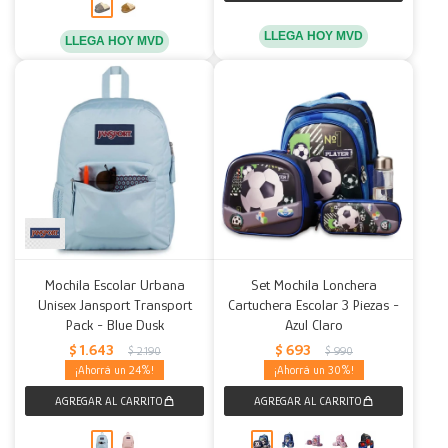
LLEGA HOY MVD
LLEGA HOY MVD
Mochila Escolar Urbana
Set Mochila Lonchera
Unisex Jansport Transport
Cartuchera Escolar 3 Piezas -
Pack - Blue Dusk
Azul Claro
$
1.643
$
693
$
2.190
$
990
24
30