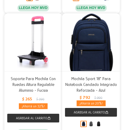
LLEGA HOY MVD
LLEGA HOY MVD
Soporte Para Mochila Con
Mochila Sport 18" Para
Ruedas Altura Regulable
Notebook Candado Integrado
Aluminio - Fucsia
Reforzada - Azul
$
792
$
990
$
265
$
390
20
32