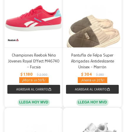
Championes Reebok Niño
Pantufla de Felpa Super
Jóvenes Royal Effect M46740
Abrigadas Antideslizante
- Fucsia
Unisex - Marrón
$
1.180
$
304
$
2.360
$
380
50
20
LLEGA HOY MVD
LLEGA HOY MVD