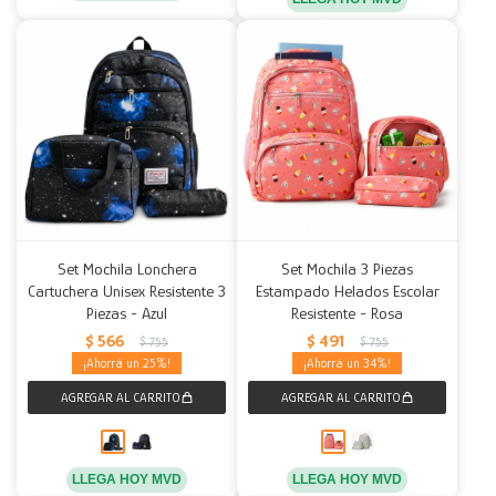
Set Mochila Lonchera
Set Mochila 3 Piezas
Cartuchera Unisex Resistente 3
Estampado Helados Escolar
Piezas - Azul
Resistente - Rosa
$
566
$
491
$
755
$
755
25
34
LLEGA HOY MVD
LLEGA HOY MVD