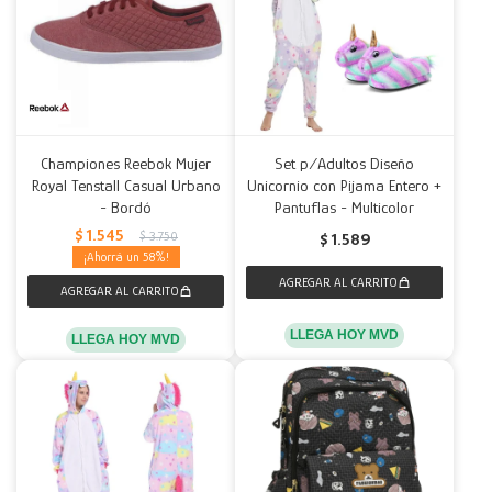
Championes Reebok Mujer
Set p/Adultos Diseño
Royal Tenstall Casual Urbano
Unicornio con Pijama Entero +
- Bordó
Pantuflas - Multicolor
$
1.545
$
3.750
$
1.589
58
LLEGA HOY MVD
LLEGA HOY MVD