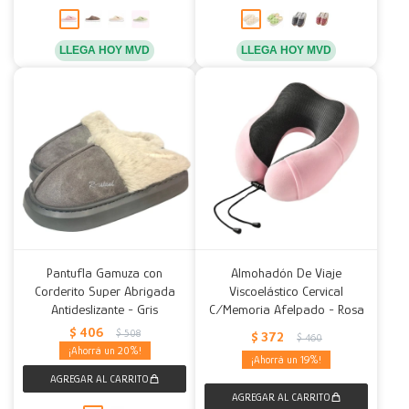
LLEGA HOY MVD
LLEGA HOY MVD
Pantufla Gamuza con
Almohadón De Viaje
Corderito Super Abrigada
Viscoelástico Cervical
Antideslizante - Gris
C/Memoria Afelpado - Rosa
$
406
$
508
$
372
$
460
20
19