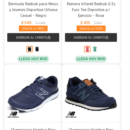
Bermuda Reebok para Niños
Remera Infantil Reebok G Es
y Jóvenes Deportiva Urbana
Func Tee Deportiva p/
Casual - Negro
Ejercicio - Rosa
$
545
$
415
$
1.089
$
830
49
50
LLEGA HOY MVD
LLEGA HOY MVD
Championes Hombre New
Championes Hombre New