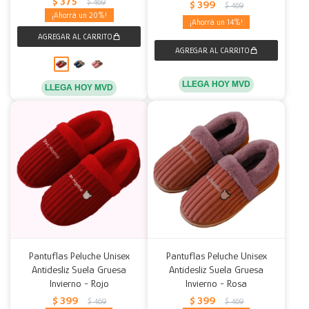
$
375
$
469
$
399
$
469
20
14
LLEGA HOY MVD
LLEGA HOY MVD
Pantuflas Peluche Unisex
Pantuflas Peluche Unisex
Antidesliz Suela Gruesa
Antidesliz Suela Gruesa
Invierno - Rojo
Invierno - Rosa
$
399
$
399
$
469
$
469