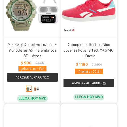
Set Reloj Deportivo Luz Led +
Championes Reebok Niño
Auriculares A9 Inalámbricos
Jóvenes Royal Effect M46740
BT - Verde
- Fucsia
$
990
$
1.789
$
1.180
$
2.360
44
50
LLEGA HOY MVD
LLEGA HOY MVD