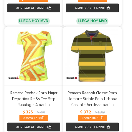
LLEGA HOY MVD
LLEGA HOY MVD
Remera Reebok Para Mujer
Remera Reebok Classic Para
Deportiva Re Ss Tee Strp
Hombre Striple Polo Urbana
Running - Amarillo
Casual - Verde/amarillo
$
325
$
972
$
790
$
1.389
58
30