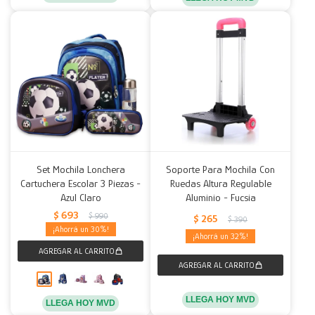
Set Mochila Lonchera
Soporte Para Mochila Con
Cartuchera Escolar 3 Piezas -
Ruedas Altura Regulable
Azul Claro
Aluminio - Fucsia
$
693
$
990
$
265
$
390
30
32
LLEGA HOY MVD
LLEGA HOY MVD