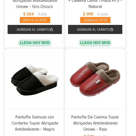
Abrigadas Antideslizante
+ Calienta Cama 1 Plaza HTS -
Unisex - Gris Oscuro
Natural
Decoración
Accesorios
Mesas
Calefactores
Acolchados y Frazadas
$
264
$
991
$
330
$
1.239
20
20
Accesorios para el hogar
Muebles Infantiles
Fundas
Herramientas
LLEGA HOY MVD
LLEGA HOY MVD
Pantufla Gamuza con
Pantufla De Cuerina Super
Corderito Super Abrigada
Abrigadas Antideslizante
Antideslizante - Negro
Unisex - Rojo