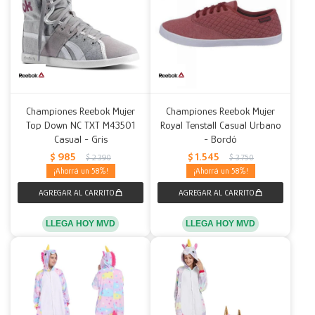
Championes Reebok Mujer
Championes Reebok Mujer
Top Down NC TXT M43501
Royal Tenstall Casual Urbano
Casual - Gris
- Bordó
$
985
$
1.545
$
2.390
$
3.750
58
58
LLEGA HOY MVD
LLEGA HOY MVD