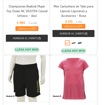
Championes Reebok Mujer
Mini Cartuchera en Tela para
Top Down NC V60394 Casual
Lápices Lapiceras y
Urbano - Azul
Accesorios - Rosa
$
135
$
169
$
985
$
2.390
20
58
LLEGA HOY MVD
LLEGA HOY MVD