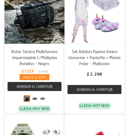
Bolso Táctico Multifunción
Set Adultos Pijama Entero
Impermeable C/Múltiples
Unicornio + Pantufla + Manta
Bolsillos - Negro
Polar - Multicolor
$
1.123
$
1.440
$
2.298
22
LLEGA HOY MVD
LLEGA HOY MVD