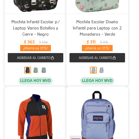
Mochila Infantil Escolar p/
Mochila Escolar Diseño
Laptop Varios Bolsillos y
Infantil para Laptop con 2
Cierre - Negro
Monederos - Verde
$
363
$
311
$
559
$
479
35
35
LLEGA HOY MVD
LLEGA HOY MVD