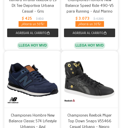
Dt Tee Deportiva Urbana
Balance Speed Ride 490-V5
Casual - Gris
para Running - Azul Marino
$
425
$
3.073
$
850
$
4.390
50
30
LLEGA HOY MVD
LLEGA HOY MVD
Championes Hombre New
Championes Reebok Mujer
Balance Classic 574 Lifestyle
Top Down Snaps V55466
Urbanos - Azul
Casual Urbano - Negro