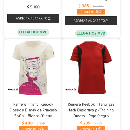
$
985
$
2.390
$
5.160
58
LLEGA HOY MVD
LLEGA HOY MVD
Remera Infantil Reebok
Remera Reebok Infantil Ess
Classic y Disney de Princesa
Tech Deportiva p/Training
Sofía - Blanco/fucsia
Fitness - Rojo/negro
$
480
$
235
$
959
$
469
49
49