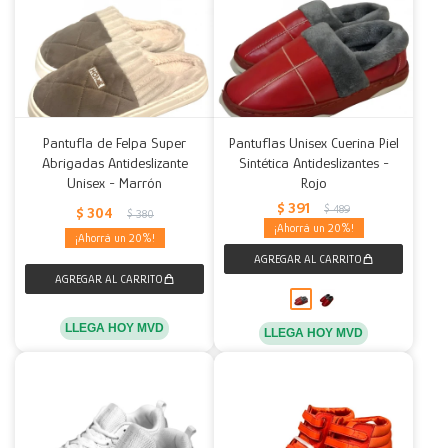
Pantufla de Felpa Super
Pantuflas Unisex Cuerina Piel
Abrigadas Antideslizante
Sintética Antideslizantes -
Unisex - Marrón
Rojo
$
391
$
489
$
304
$
380
20
20
LLEGA HOY MVD
LLEGA HOY MVD