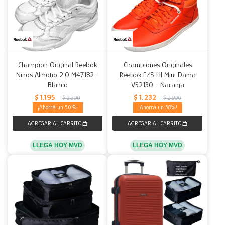
Champion Original Reebok
Championes Originales
Niños Almotio 2.0 M47182 -
Reebok F/S HI Mini Dama
Blanco
V52130 - Naranja
$
1.195
$
1.232
$
2.390
$
2.990
50
58
LLEGA HOY MVD
LLEGA HOY MVD