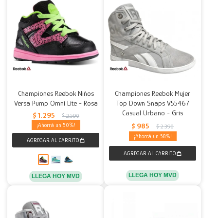
Championes Reebok Niños
Championes Reebok Mujer
Versa Pump Omni Lite - Rosa
Top Down Snaps V55467
Casual Urbano - Gris
$
1.295
$
2.590
$
985
50
$
2.390
58
LLEGA HOY MVD
LLEGA HOY MVD