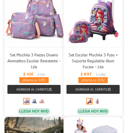
Set Mochila 3 Piezas Diseño
Set Escolar Mochila 3 Pzas +
Animalitos Escolar Resistente -
Soporte Regulable Alum
Lila
Fucsia - Lila
$
491
$
897
$
755
$
1.380
34
35
LLEGA HOY MVD
LLEGA HOY MVD