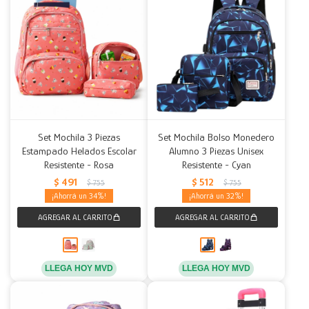
Set Mochila 3 Piezas
Set Mochila Bolso Monedero
Estampado Helados Escolar
Alumno 3 Piezas Unisex
Resistente - Rosa
Resistente - Cyan
$
491
$
512
$
755
$
755
34
32
LLEGA HOY MVD
LLEGA HOY MVD