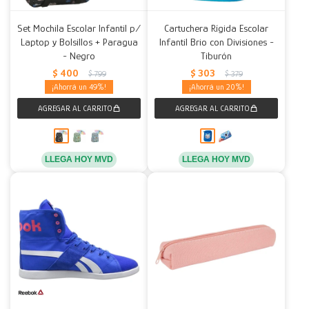
Set Mochila Escolar Infantil p/
Cartuchera Rígida Escolar
Laptop y Bolsillos + Paragua
Infantil Brio con Divisiones -
- Negro
Tiburón
$
400
$
303
$
799
$
379
49
20
LLEGA HOY MVD
LLEGA HOY MVD