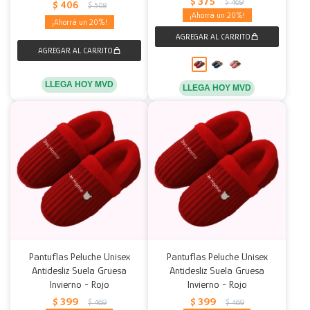
$
375
$
469
$
406
$
508
20
20
LLEGA HOY MVD
LLEGA HOY MVD
Pantuflas Peluche Unisex
Pantuflas Peluche Unisex
Antidesliz Suela Gruesa
Antidesliz Suela Gruesa
Invierno - Rojo
Invierno - Rojo
$
399
$
399
$
469
$
469