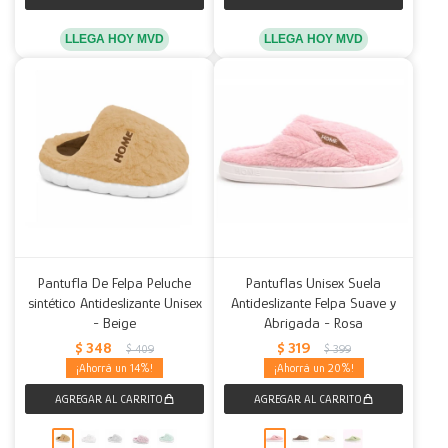
LLEGA HOY MVD
LLEGA HOY MVD
Pantufla De Felpa Peluche
Pantuflas Unisex Suela
sintético Antideslizante Unisex
Antideslizante Felpa Suave y
- Beige
Abrigada - Rosa
$
348
$
319
$
409
$
399
14
20