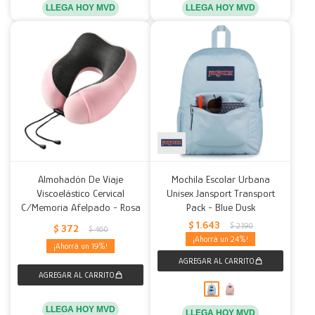
LLEGA HOY MVD
LLEGA HOY MVD
Almohadón De Viaje
Mochila Escolar Urbana
Viscoelástico Cervical
Unisex Jansport Transport
C/Memoria Afelpado - Rosa
Pack - Blue Dusk
$
1.643
$
2.190
$
372
$
460
24
19
LLEGA HOY MVD
LLEGA HOY MVD