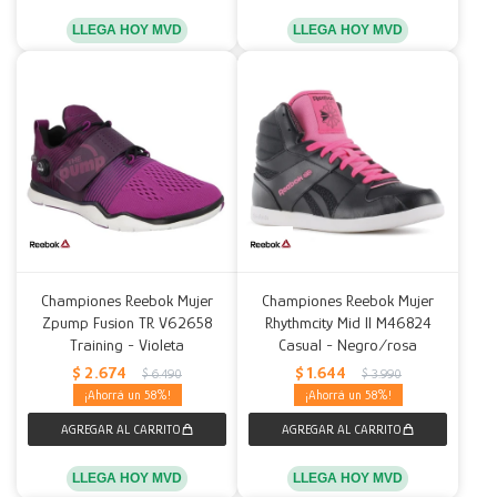
LLEGA HOY MVD
LLEGA HOY MVD
Championes Reebok Mujer
Championes Reebok Mujer
Zpump Fusion TR V62658
Rhythmcity Mid II M46824
Training - Violeta
Casual - Negro/rosa
$
2.674
$
1.644
$
6.490
$
3.990
58
58
LLEGA HOY MVD
LLEGA HOY MVD