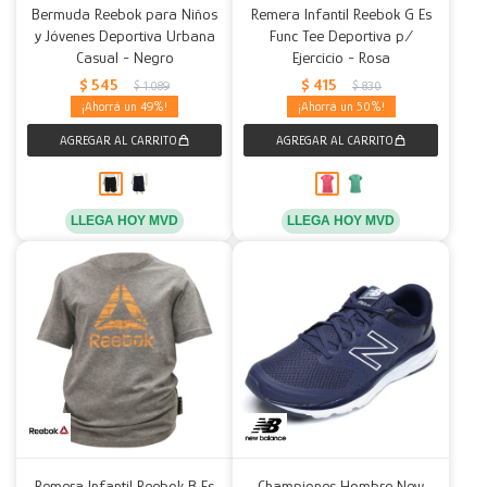
Bermuda Reebok para Niños
Remera Infantil Reebok G Es
y Jóvenes Deportiva Urbana
Func Tee Deportiva p/
Casual - Negro
Ejercicio - Rosa
$
545
$
415
$
1.089
$
830
49
50
LLEGA HOY MVD
LLEGA HOY MVD
Remera Infantil Reebok B Es
Championes Hombre New