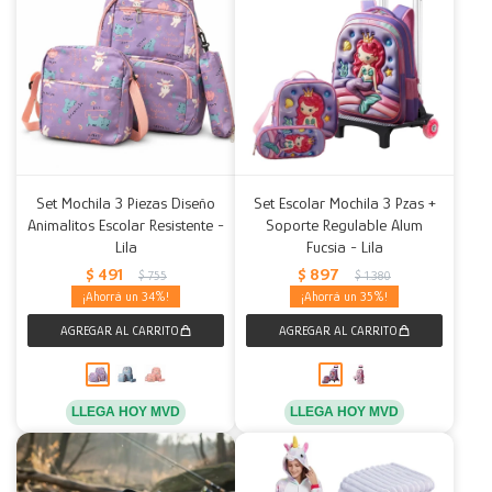
Set Mochila 3 Piezas Diseño
Set Escolar Mochila 3 Pzas +
Animalitos Escolar Resistente -
Soporte Regulable Alum
Lila
Fucsia - Lila
$
491
$
897
$
755
$
1.380
34
35
LLEGA HOY MVD
LLEGA HOY MVD