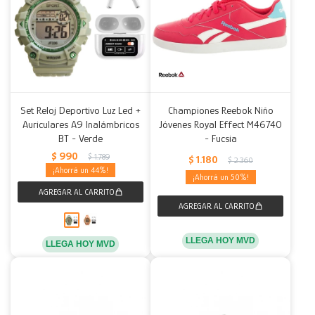
Set Reloj Deportivo Luz Led +
Championes Reebok Niño
Auriculares A9 Inalámbricos
Jóvenes Royal Effect M46740
BT - Verde
- Fucsia
$
990
$
1.789
$
1.180
$
2.360
44
50
LLEGA HOY MVD
LLEGA HOY MVD