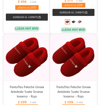
$
375
$
469
$
406
$
508
20
20
LLEGA HOY MVD
LLEGA HOY MVD
Pantuflas Peluche Unisex
Pantuflas Peluche Unisex
Antidesliz Suela Gruesa
Antidesliz Suela Gruesa
Invierno - Rojo
Invierno - Rojo
$
399
$
399
$
469
$
469