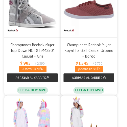
Championes Reebok Mujer
Championes Reebok Mujer
Top Down NC TXT M43501
Royal Tenstall Casual Urbano
Casual - Gris
- Bordó
$
985
$
1.545
$
2.390
$
3.750
58
58
LLEGA HOY MVD
LLEGA HOY MVD