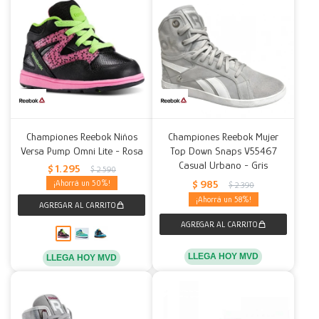
Championes Reebok Niños
Championes Reebok Mujer
Versa Pump Omni Lite - Rosa
Top Down Snaps V55467
Casual Urbano - Gris
$
1.295
$
2.590
$
985
50
$
2.390
58
LLEGA HOY MVD
LLEGA HOY MVD