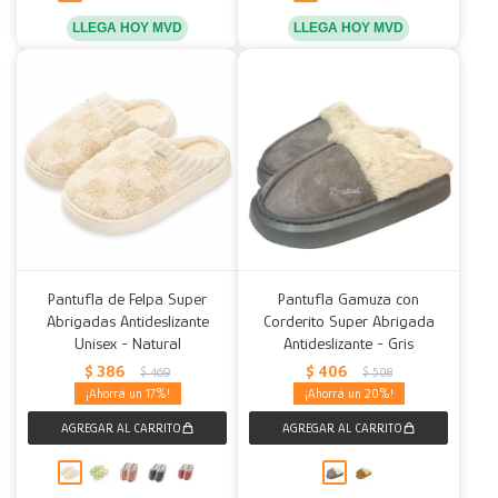
LLEGA HOY MVD
LLEGA HOY MVD
Pantufla de Felpa Super
Pantufla Gamuza con
Abrigadas Antideslizante
Corderito Super Abrigada
Unisex - Natural
Antideslizante - Gris
$
386
$
406
$
469
$
508
17
20