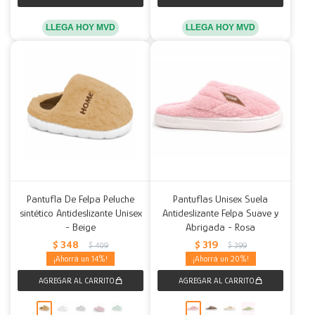
LLEGA HOY MVD
LLEGA HOY MVD
Pantufla De Felpa Peluche
Pantuflas Unisex Suela
sintético Antideslizante Unisex
Antideslizante Felpa Suave y
- Beige
Abrigada - Rosa
$
348
$
319
$
409
$
399
14
20