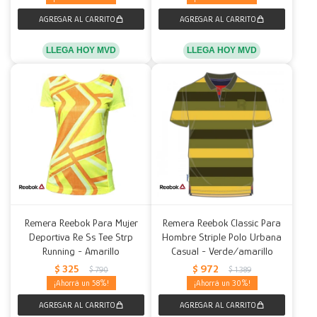
LLEGA HOY MVD
LLEGA HOY MVD
Remera Reebok Para Mujer
Remera Reebok Classic Para
Deportiva Re Ss Tee Strp
Hombre Striple Polo Urbana
Running - Amarillo
Casual - Verde/amarillo
$
325
$
972
$
790
$
1.389
58
30