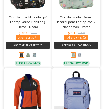
Mochila Infantil Escolar p/
Mochila Escolar Diseño
Laptop Varios Bolsillos y
Infantil para Laptop con 2
Cierre - Negro
Monederos - Verde
$
363
$
311
$
559
$
479
35
35
LLEGA HOY MVD
LLEGA HOY MVD