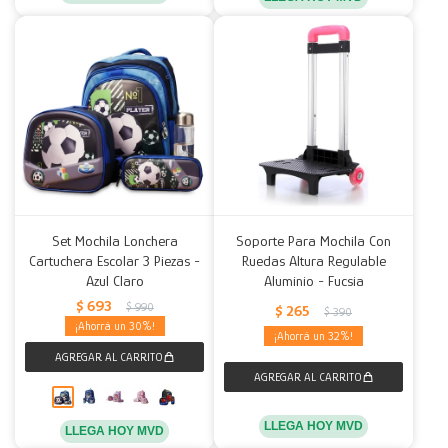
Set Mochila Lonchera
Soporte Para Mochila Con
Cartuchera Escolar 3 Piezas -
Ruedas Altura Regulable
Azul Claro
Aluminio - Fucsia
$
693
$
990
$
265
$
390
30
32
LLEGA HOY MVD
LLEGA HOY MVD