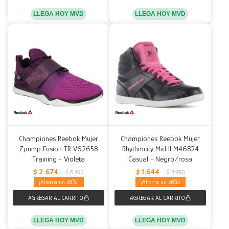
LLEGA HOY MVD
LLEGA HOY MVD
Championes Reebok Mujer
Championes Reebok Mujer
Zpump Fusion TR V62658
Rhythmcity Mid II M46824
Training - Violeta
Casual - Negro/rosa
$
2.674
$
1.644
$
6.490
$
3.990
58
58
LLEGA HOY MVD
LLEGA HOY MVD