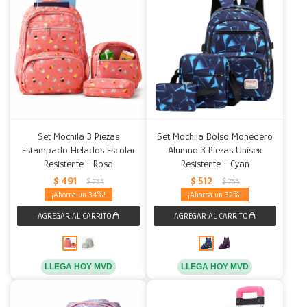
Set Mochila 3 Piezas
Set Mochila Bolso Monedero
Estampado Helados Escolar
Alumno 3 Piezas Unisex
Resistente - Rosa
Resistente - Cyan
$
491
$
512
$
755
$
755
34
32
LLEGA HOY MVD
LLEGA HOY MVD