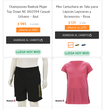
Championes Reebok Mujer
Mini Cartuchera en Tela para
Top Down NC V60394 Casual
Lápices Lapiceras y
Urbano - Azul
Accesorios - Rosa
$
135
$
169
$
985
$
2.390
20
58
LLEGA HOY MVD
LLEGA HOY MVD