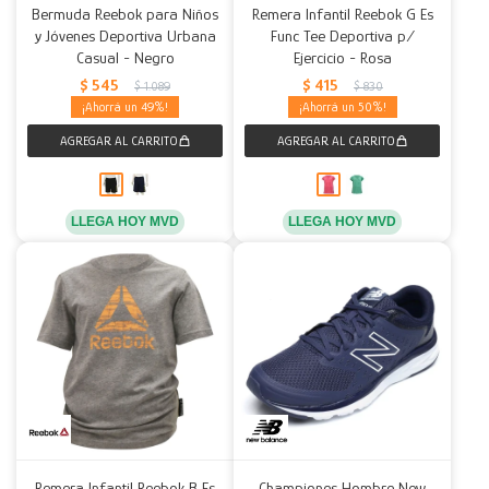
Bermuda Reebok para Niños
Remera Infantil Reebok G Es
y Jóvenes Deportiva Urbana
Func Tee Deportiva p/
Casual - Negro
Ejercicio - Rosa
$
545
$
415
$
1.089
$
830
49
50
LLEGA HOY MVD
LLEGA HOY MVD
Remera Infantil Reebok B Es
Championes Hombre New