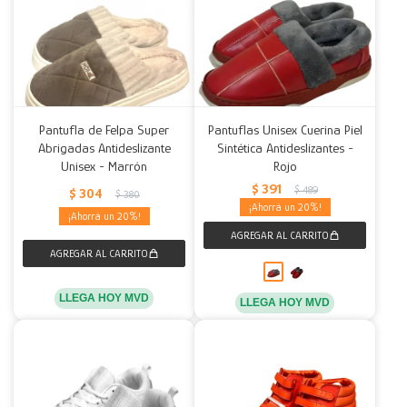
Pantufla de Felpa Super
Pantuflas Unisex Cuerina Piel
Abrigadas Antideslizante
Sintética Antideslizantes -
Unisex - Marrón
Rojo
$
391
$
489
$
304
$
380
20
20
LLEGA HOY MVD
LLEGA HOY MVD