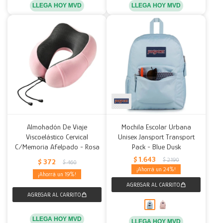
LLEGA HOY MVD
LLEGA HOY MVD
Almohadón De Viaje
Mochila Escolar Urbana
Viscoelástico Cervical
Unisex Jansport Transport
C/Memoria Afelpado - Rosa
Pack - Blue Dusk
$
1.643
$
2.190
$
372
$
460
24
19
LLEGA HOY MVD
LLEGA HOY MVD