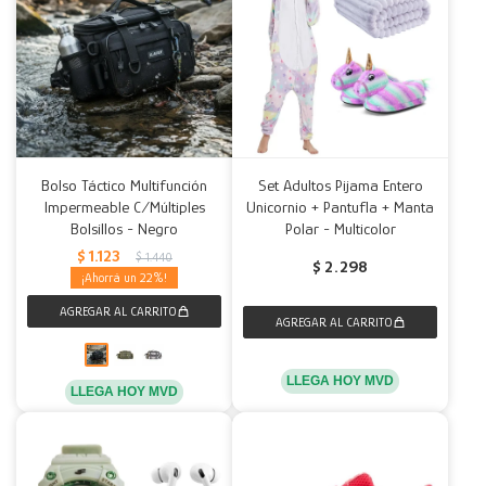
Bolso Táctico Multifunción
Set Adultos Pijama Entero
Impermeable C/Múltiples
Unicornio + Pantufla + Manta
Bolsillos - Negro
Polar - Multicolor
$
1.123
$
1.440
$
2.298
22
LLEGA HOY MVD
LLEGA HOY MVD