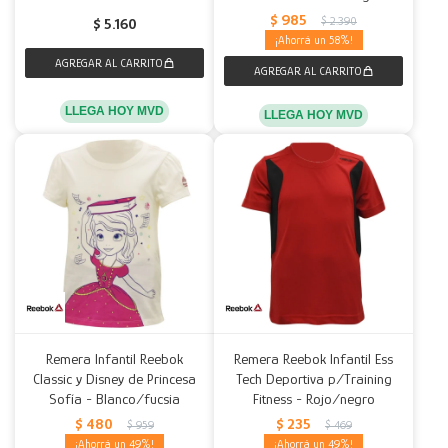
$
985
$
2.390
$
5.160
58
LLEGA HOY MVD
LLEGA HOY MVD
Remera Infantil Reebok
Remera Reebok Infantil Ess
Classic y Disney de Princesa
Tech Deportiva p/Training
Sofía - Blanco/fucsia
Fitness - Rojo/negro
$
480
$
235
$
959
$
469
49
49