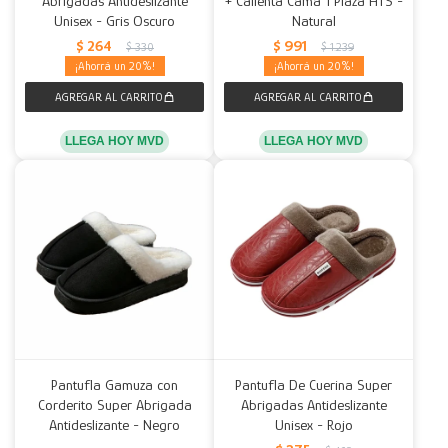
Abrigadas Antideslizante
+ Calienta Cama 1 Plaza HTS -
Unisex - Gris Oscuro
Natural
Decoración
Accesorios
Mesas
Calefactores
Acolchados y Frazadas
$
264
$
991
$
330
$
1.239
20
20
Accesorios para el hogar
Muebles Infantiles
Fundas
Herramientas
LLEGA HOY MVD
LLEGA HOY MVD
Pantufla Gamuza con
Pantufla De Cuerina Super
Corderito Super Abrigada
Abrigadas Antideslizante
Antideslizante - Negro
Unisex - Rojo