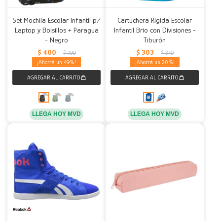
Set Mochila Escolar Infantil p/
Cartuchera Rígida Escolar
Laptop y Bolsillos + Paragua
Infantil Brio con Divisiones -
- Negro
Tiburón
$
400
$
303
$
799
$
379
49
20
LLEGA HOY MVD
LLEGA HOY MVD