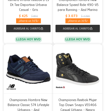
Dt Tee Deportiva Urbana
Balance Speed Ride 490-V5
Casual - Gris
para Running - Azul Marino
$
425
$
3.073
$
850
$
4.390
50
30
LLEGA HOY MVD
LLEGA HOY MVD
Championes Hombre New
Championes Reebok Mujer
Balance Classic 574 Lifestyle
Top Down Snaps V55466
Urbanos - Azul
Casual Urbano - Negro