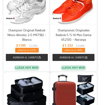
Champion Original Reebok
Championes Originales
Niños Almotio 2.0 M47182 -
Reebok F/S HI Mini Dama
Blanco
V52130 - Naranja
$
1.195
$
1.232
$
2.390
$
2.990
50
58
LLEGA HOY MVD
LLEGA HOY MVD